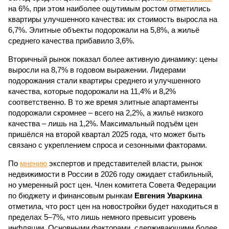
на 6%, при этом наиболее ощутимым ростом отметились
квартиры улучшенного качества: их стоимость выросла на
6,7%. Элитные объекты подорожали на 5,8%, а жильё
среднего качества прибавило 3,6%.
Вторичный рынок показал более активную динамику: цены
выросли на 8,7% в годовом выражении. Лидерами
подорожания стали квартиры среднего и улучшенного
качества, которые подорожали на 11,4% и 8,2%
соответственно. В то же время элитные апартаменты
подорожали скромнее – всего на 2,2%, а жильё низкого
качества – лишь на 1,2%. Максимальный подъём цен
пришёлся на второй квартал 2025 года, что может быть
связано с укреплением спроса и сезонными факторами.
По
мнению
экспертов и представителей власти, рынок
недвижимости в России в 2026 году ожидает стабильный,
но умеренный рост цен. Член комитета Совета Федерации
по бюджету и финансовым рынкам
Евгения Уваркина
отметила, что рост цен на новостройки будет находиться в
пределах 5–7%, что лишь немного превысит уровень
инфляции. Основными факторами, сдерживающими более