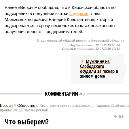
Ранее «Версия» сообщала, что в Кировской области по
подозрению в получении взятки
задержан
глава
Малмыжского района Валерий Константинов, который
подозревается в сразу нескольких фактах незаконного
получения денег от предпринимателей.
Отдел новостей «Нашей версии в Кировской области»
Опубликовано:
12.07.2019 10:34
Отредактировано:
12.07.2019 10:43
Мужчину из
Слободского
осудили за пожар в
жилом доме
КОММЕНТАРИИ
0
Версия
//
Общество
//
Килограмм свиного шашлыка в Кировской области
превысил 1,6 тысяч рублей
5651
Что выберем?