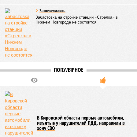
ниже – около 1458 рублей, а в Костроме – 1370 рублей. В
Марий Эл цена совпадает – 1664 рубля за килограмм.
Если рассматривать более дорогие виды мяса, то
баранина – не для каждого. Помните, что её цена
значительно выше: в регионе она достигает около 4597
рублей за килограмм (не включая бескостное мясо). Это
почти втрое дороже свинины и делает баранину одним из
самых дорогих вариантов для шашлыка в Приволжском
федеральном округе.
А вот говядина – отличный компромисс для тех, кто по
каким-то причинам не любит или не ест свинину. В
Кировской области бескостная говядина стоит около 3320
рублей за килограмм, что чуть дешевле, чем баранина, но
всё равно заметно дороже свинины. В большинстве
регионов округа говядина чуть дешевле, а по соотношению
цена-качество остаётся одним из лучших вариантов для
шашлыка.
Если хотите сэкономить и не возиться с маринадом,
отличный выбор – сосиски и сардельки. В Кировской