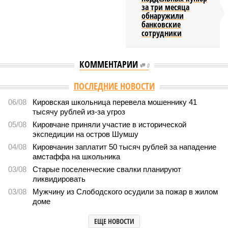
за три месяца
обнаружили
банковские
сотрудники
КОММЕНТАРИИ
0
Версия
//
Общество
//
Новостройки Кировской области подорожали на
6%
5485
Можем себе позволить?
Новостройки Кировской области подорожали на 6%
Новостройки Кировской области подорожали на 6% (фото:
freepik.com/freepik)