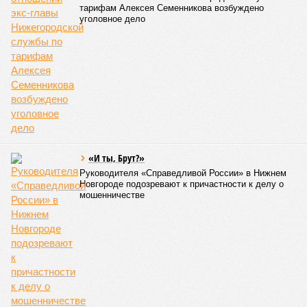
Что выберем?
Килограмм свиного шашлыка в Кировской области
превысил 1,6 тысяч рублей
Килограмм свиного шашлыка в Кировской области превысил 1,6 тысяч
рублей (фото: magnific.com/freepik)
Жители региона готовятся к шашлычному сезону. Но перед тем
как отправиться за мясом, важно оценить цены и выбрать
оптимальный вариант.
Первое, что приходит в голову – классическая свинина. В
регионе она
остается
лидером по популярности среди
любителей мяса. По данным центра стратегических
решений, в апреле 2026 года цена за килограмм бескостной
свинины здесь составляет примерно 1664 рубля. Для
сравнения: в соседней Нижегородской области цена чуть