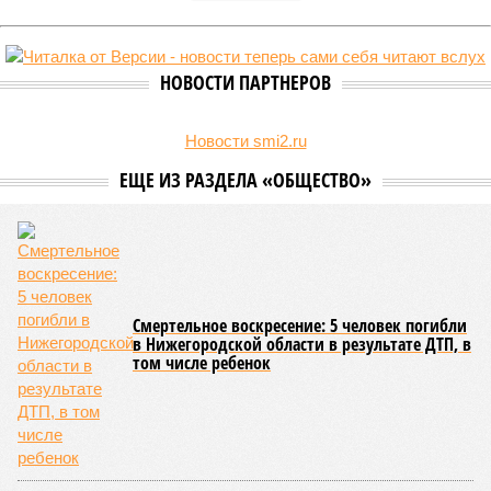
Кировстат обнародовал данные по рынку жилой недвижимости
за последний квартал 2025 года. Средняя стоимость квадратного
метра в новостройках достигла 124 934 рублей, тогда как на
вторичном рынке жилья цена оказалась существенно ниже – 92
947 рублей за квадратный метр.
За год средняя цена квартир в новых домах
увеличилась
на 6%, при этом наиболее ощутимым ростом отметились
квартиры улучшенного качества: их стоимость выросла на
6,7%. Элитные объекты подорожали на 5,8%, а жильё
среднего качества прибавило 3,6%.
Вторичный рынок показал более активную динамику: цены
выросли на 8,7% в годовом выражении. Лидерами
подорожания стали квартиры среднего и улучшенного
качества, которые подорожали на 11,4% и 8,2%
соответственно. В то же время элитные апартаменты
подорожали скромнее – всего на 2,2%, а жильё низкого
качества – лишь на 1,2%. Максимальный подъём цен
пришёлся на второй квартал 2025 года, что может быть
связано с укреплением спроса и сезонными факторами.
По
мнению
экспертов и представителей власти, рынок