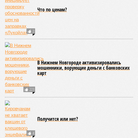
КОММЕНТАРИИ
0
ПОСЛЕДНИЕ НОВОСТИ
06/08
Кировская школьница перевела мошеннику 41
тысячу рублей из-за угроз
05/08
Кировчане приняли участие в исторической
экспедиции на остров Шумшу
04/08
Кировчанин заплатит 50 тысяч рублей за нападение
амстаффа на школьника
03/08
Старые поселенческие свалки планируют
ликвидировать
03/08
Мужчину из Слободского осудили за пожар в жилом
доме
ЕЩЕ НОВОСТИ