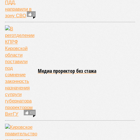
области цена на них достигает примерно 1600 рублей за
килограмм – чуть выше, чем у свинины, но не значительно.
Это практичный и быстрый вариант для тех, кто
предпочитает не тратить время на подготовку.
Что касается гарниров, то в Кировской области популярны
свежие овощи и грибы. Цены на грибы – около 1571 рубля
за килограмм, что сопоставимо со стоимостью свинины.
Для больших компаний лучше выбрать более экономичный
вариант – свинину или сосиски. Не забывайте сравнивать
цены в магазинах и на рынках: перед праздниками цены
могут колебаться.
Лана Спесивцева
Опубликовано:
28.04.2026 19:10
Отредактировано:
28.04.2026 19:10
Семь
поддельных купюр
за три месяца
обнаружили
банковские
сотрудники