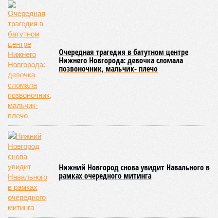
недвижимости в России в 2026 году ожидает стабильный,
но умеренный рост цен. Член комитета Совета Федерации
по бюджету и финансовым рынкам
Евгения Уваркина
отметила, что рост цен на новостройки будет находиться в
пределах 5–7%, что лишь немного превысит уровень
инфляции. Основными факторами, сдерживающими более
высокие темпы подорожания, станут высокая
себестоимость строительства и сокращение количества
вводимых в эксплуатацию новых проектов.
Эксперты прогнозируют, что первичный и вторичный рынки
где-то будут показывать разнонаправленную динамику. На
рынке новостроек, скорее всего, не ожидается
значительного роста, а возможна даже стагнация с
элементами ценовой коррекции. Чтобы стимулировать
продажи в условиях повышенной закредитованности
населения, застройщики будут активно использовать
инструменты ценовой политики: скидки, рассрочки и
выгодные условия покупки.
Ранее глава Банка России
Эльвира Набиуллина
на пресс-