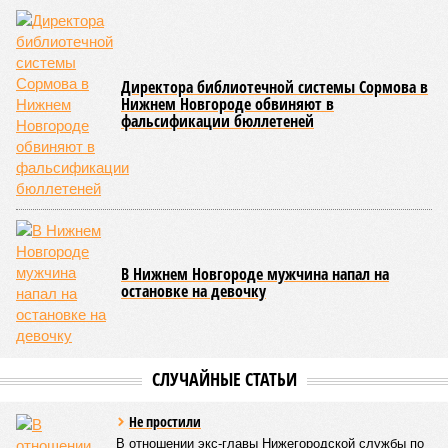
конференции сообщила, что за 2025 год цены на первичное
жильё выросли на 8,7%, что превышает инфляционные
показатели. Этот рост связывают с активизацией спроса на
фоне ожиданий ужесточения условий льготной ипотеки,
которое произошло в июле 2025 года.
Лана Спесивцева
Опубликовано:
24.02.2026 16:51
Отредактировано:
24.02.2026 16:51
Семь
поддельных купюр
за три месяца
обнаружили
банковские
сотрудники
КОММЕНТАРИИ
0
Версия
//
Общество
//
Килограмм свиного шашлыка в Кировской области
превысил 1,6 тысяч рублей
5590