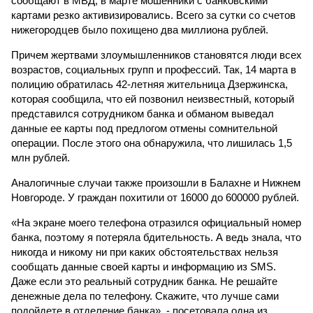
сообщают в МВД, в марте мошенники с банковскими
картами резко активизировались. Всего за сутки со счетов
нижегородцев было похищено два миллиона рублей.
Причем жертвами злоумышленников становятся люди всех
возрастов, социальных групп и профессий. Так, 14 марта в
полицию обратилась 42-летняя жительница Дзержинска,
которая сообщила, что ей позвонил неизвестный, который
представился сотрудником банка и обманом выведал
данные ее карты под предлогом отмены сомнительной
операции. После этого она обнаружила, что лишилась 1,5
млн рублей.
Аналогичные случаи также произошли в Балахне и Нижнем
Новгороде. У граждан похитили от 16000 до 600000 рублей.
«На экране моего телефона отразился официальный номер
банка, поэтому я потеряла бдительность. А ведь знала, что
никогда и никому ни при каких обстоятельствах нельзя
сообщать данные своей карты и информацию из SMS.
Даже если это реальный сотрудник банка. Не решайте
денежные дела по телефону. Скажите, что лучше сами
подойдете в отделение банка», - посетовала одна из