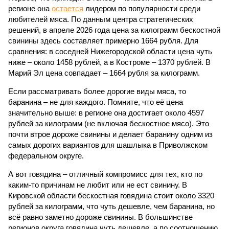
регионе она
остается
лидером по популярности среди
любителей мяса. По данным центра стратегических
решений, в апреле 2026 года цена за килограмм бескостной
свинины здесь составляет примерно 1664 рубля. Для
сравнения: в соседней Нижегородской области цена чуть
ниже – около 1458 рублей, а в Костроме – 1370 рублей. В
Марий Эл цена совпадает – 1664 рубля за килограмм.
Если рассматривать более дорогие виды мяса, то
баранина – не для каждого. Помните, что её цена
значительно выше: в регионе она достигает около 4597
рублей за килограмм (не включая бескостное мясо). Это
почти втрое дороже свинины и делает баранину одним из
самых дорогих вариантов для шашлыка в Приволжском
федеральном округе.
А вот говядина – отличный компромисс для тех, кто по
каким-то причинам не любит или не ест свинину. В
Кировской области бескостная говядина стоит около 3320
рублей за килограмм, что чуть дешевле, чем баранина, но
всё равно заметно дороже свинины. В большинстве
регионов округа говядина чуть дешевле, а по соотношению