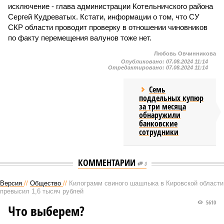
исключение - глава администрации Котельничского района
Сергей Кудреватых. Кстати, информации о том, что СУ
СКР области проводит проверку в отношении чиновников
по факту перемещения валунов тоже нет.
Любовь Овчинникова
Опубликовано:
07.08.2024 11:14
Отредактировано:
07.08.2024 11:14
Семь
поддельных купюр
за три месяца
обнаружили
банковские
сотрудники
КОММЕНТАРИИ
0
Версия
//
Общество
//
Килограмм свиного шашлыка в Кировской области
превысил 1,6 тысяч рублей
5610
Что выберем?