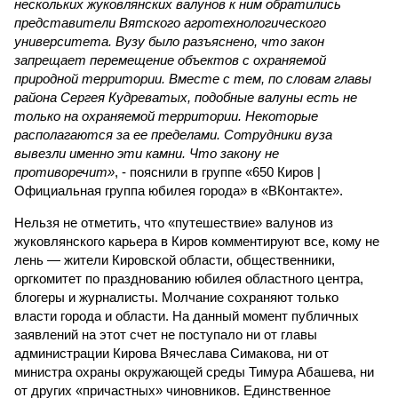
нескольких жуковлянских валунов к ним обратились
представители Вятского агротехнологического
университета. Вузу было разъяснено, что закон
запрещает перемещение объектов с охраняемой
природной территории. Вместе с тем, по словам главы
района Сергея Кудреватых, подобные валуны есть не
только на охраняемой территории. Некоторые
располагаются за ее пределами. Сотрудники вуза
вывезли именно эти камни. Что закону не
противоречит»
, - пояснили в группе «650 Киров |
Официальная группа юбилея города» в «ВКонтакте».
Нельзя не отметить, что «путешествие» валунов из
жуковлянского карьера в Киров комментируют все, кому не
лень — жители Кировской области, общественники,
оргкомитет по празднованию юбилея областного центра,
блогеры и журналисты. Молчание сохраняют только
власти города и области. На данный момент публичных
заявлений на этот счет не поступало ни от главы
администрации Кирова Вячеслава Симакова, ни от
министра охраны окружающей среды Тимура Абашева, ни
от других «причастных» чиновников. Единственное