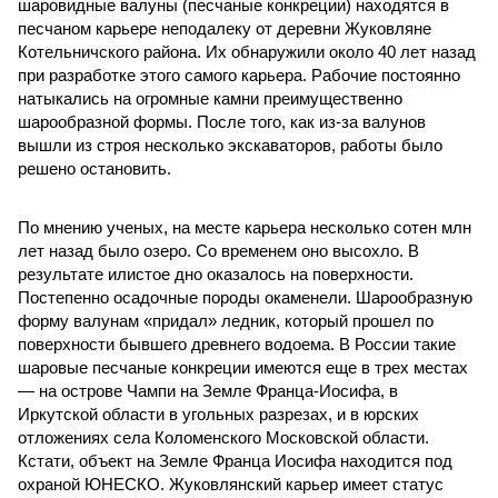
шаровидные валуны (песчаные конкреции) находятся в
песчаном карьере неподалеку от деревни Жуковляне
Котельничского района. Их обнаружили около 40 лет назад
при разработке этого самого карьера. Рабочие постоянно
натыкались на огромные камни преимущественно
шарообразной формы. После того, как из-за валунов
вышли из строя несколько экскаваторов, работы было
решено остановить.
По мнению ученых, на месте карьера несколько сотен млн
лет назад было озеро. Со временем оно высохло. В
результате илистое дно оказалось на поверхности.
Постепенно осадочные породы окаменели. Шарообразную
форму валунам «придал» ледник, который прошел по
поверхности бывшего древнего водоема. В России такие
шаровые песчаные конкреции имеются еще в трех местах
— на острове Чампи на Земле Франца-Иосифа, в
Иркутской области в угольных разрезах, и в юрских
отложениях села Коломенского Московской области.
Кстати, объект на Земле Франца Иосифа находится под
охраной ЮНЕСКО. Жуковлянский карьер имеет статус