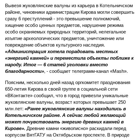
Вывезя жуковлянские валуны из карьера в Котельничском
районе, чиновники администрации Кирова могли совершить
сразу 6 преступлений - это превышение полномочий,
хищение особо ценных предметов, нарушение режима
особо охраняемых природных территорий, нелегальное
изъятие археологических предметов, уничтожение или
повреждение объектов культурного наследия.
«Администрация хотела порадовать местных
«энергией камней» и переместила объекты поближе к
народу. Итог — 6 статей уголовки вместо
благодарности»
, - сообщает телеграмм-канал «Mash».
Поясним, несколько дней назад оргкомитет празднования
650-летия Кирова в своей группе в социальной сети
«ВКонтакте» сообщил, что в город привезли уникальные
жуковлянские валуны, возраст которых превышает 250
млн лет:
«Ранее жуковлянские валуны находились в
Котельничском районе. А сейчас любой желающий
может почувствовать энергию древних камней в
Кирове».
Древние камни «живописно» раскидали перед
корпусом ВятГАТУ на Октябрьском проспекте. В природе