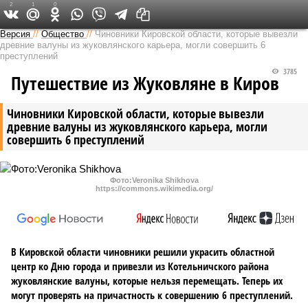
2
1
0
Версия в Кирове
Версия
//
Общество
//
Чиновники Кировской области, которые вывезли
древние валуны из жуковлянского карьера, могли совершить 6
преступлений
3785
Путешествие из Жуковляне в Киров
Чиновники Кировской области, которые вывезли
древние валуны из жуковлянского карьера, могли
совершить 6 преступлений
Фото:Veronika Shikhova
https://commons.wikimedia.org/
В Кировской области чиновники решили украсить областной
центр ко Дню города и привезли из Котельничского района
жуковлянские валуны, которые нельзя перемещать. Теперь их
могут проверять на причастность к совершению 6 преступлений.