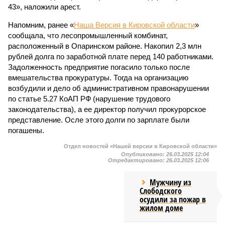
43», наложили арест.
Напомним, ранее «
Наша Версия в Кировской области
»
сообщала, что лесопромышленный комбинат,
расположенный в Опаринском районе. Накопил 2,3 млн
рублей долга по заработной плате перед 140 работниками.
Задолженность предприятие погасило только после
вмешательства прокуратуры. Тогда на организацию
возбудили и дело об административном правонарушении
по статье 5.27 КоАП РФ (нарушение трудового
законодательства), а ее директор получил прокурорское
представление. Осле этого долги по зарплате были
погашены.
Отдел новостей «Нашей версии в Кировской области»
Опубликовано:
26.03.2025 12:04
Отредактировано:
26.03.2025 12:06
Мужчину из
Слободского
осудили за пожар в
жилом доме