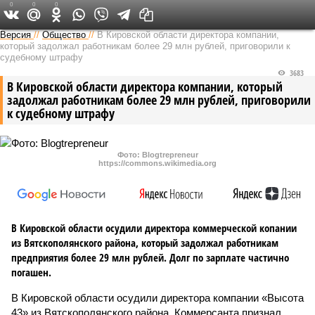
0
0
0
Версия в Кирове
Версия
//
Общество
//
В Кировской области директора компании,
который задолжал работникам более 29 млн рублей, приговорили к
судебному штрафу
3683
В Кировской области директора компании, который
задолжал работникам более 29 млн рублей, приговорили
к судебному штрафу
Фото: Blogtrepreneur
https://commons.wikimedia.org
В Кировской области осудили директора коммерческой копании
из Вятскополянского района, который задолжал работникам
предприятия более 29 млн рублей. Долг по зарплате частично
погашен.
В Кировской области осудили директора компании «Высота
43» из Вятскополянского района. Коммерсанта признал