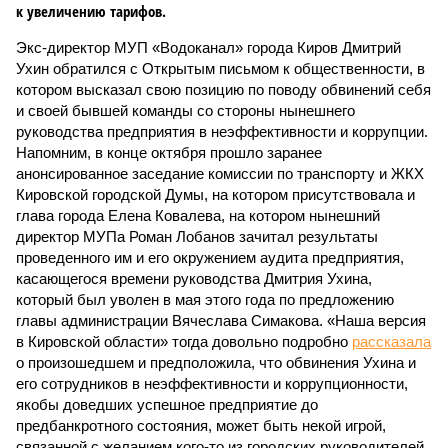
к увеличению тарифов.
Экс-директор МУП «Водоканал» города Киров Дмитрий
Ухин обратился с Открытым письмом к общественности, в
котором высказал свою позицию по поводу обвинений себя
и своей бывшей команды со стороны нынешнего
руководства предприятия в неэффективности и коррупции.
Напомним, в конце октября прошло заранее
анонсированное заседание комиссии по транспорту и ЖКХ
Кировской городской Думы, на котором присутствовала и
глава города Елена Ковалева, на котором нынешний
директор МУПа Роман Лобанов зачитал результаты
проведенного им и его окружением аудита предприятия,
касающегося времени руководства Дмитрия Ухина,
который был уволен в мая этого года по предложению
главы администрации Вячеслава Симакова. «Наша версия
в Кировской области» тогда довольно подробно
рассказала
о произошедшем и предположила, что обвинения Ухина и
его сотрудников в неэффективности и коррупционности,
якобы доведших успешное предприятие до
предбанкротного состояния, может быть некой игрой,
связанной с желанием кого-то из городских руководителей