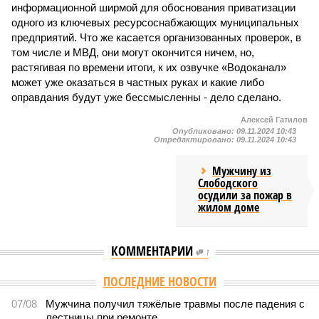
информационной ширмой для обоснования приватизации
одного из ключевых ресурсоснабжающих муниципальных
предприятий. Что же касается организованных проверок, в
том числе и МВД, они могут окончится ничем, но,
растягивая по времени итоги, к их озвучке «Водоканал»
может уже оказаться в частных руках и какие либо
оправдания будут уже бессмысленны - дело сделано.
Алексей Гатилов
Опубликовано:
09.11.2024 10:43
Отредактировано:
09.11.2024 10:43
Мужчину из
Слободского
осудили за пожар в
жилом доме
КОММЕНТАРИИ
1
Версия
//
Общество
//
Новостройки Кировской области подорожали на
6%
5516