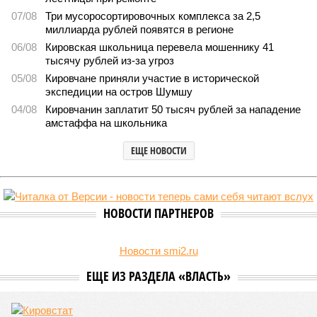
Можем себе позволить?
Новостройки Кировской области подорожали на 6%
Новостройки Кировской области подорожали на 6% (фото:
freepik.com/freepik)
Кировстат обнародовал данные по рынку жилой недвижимости
за последний квартал 2025 года. Средняя стоимость квадратного
метра в новостройках достигла 124 934 рублей, тогда как на
вторичном рынке жилья цена оказалась существенно ниже – 92
947 рублей за квадратный метр.
За год средняя цена квартир в новых домах
увеличилась
на 6%, при этом наиболее ощутимым ростом отметились
квартиры улучшенного качества: их стоимость выросла на
6,7%. Элитные объекты подорожали на 5,8%, а жильё
среднего качества прибавило 3,6%.