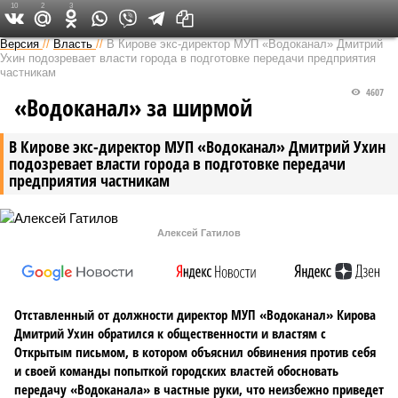
10
2
3
Версия в Кирове
Версия
//
Власть
//
В Кирове экс-директор МУП «Водоканал» Дмитрий
Ухин подозревает власти города в подготовке передачи предприятия
частникам
4607
«Водоканал» за ширмой
В Кирове экс-директор МУП «Водоканал» Дмитрий Ухин
подозревает власти города в подготовке передачи
предприятия частникам
Алексей Гатилов
Отставленный от должности директор МУП «Водоканал» Кирова
Дмитрий Ухин обратился к общественности и властям с
Открытым письмом, в котором объяснил обвинения против себя
и своей команды попыткой городских властей обосновать
передачу «Водоканала» в частные руки, что неизбежно приведет