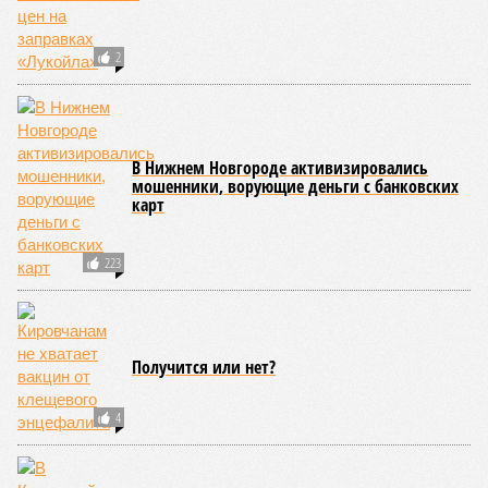
04/08
Кировчанин заплатит 50 тысяч рублей за нападение
амстаффа на школьника
ЕЩЕ НОВОСТИ
НОВОСТИ ПАРТНЕРОВ
Новости smi2.ru
ЕЩЕ ИЗ РАЗДЕЛА «ВЛАСТЬ»
Хотя бы дешевеют огурцы