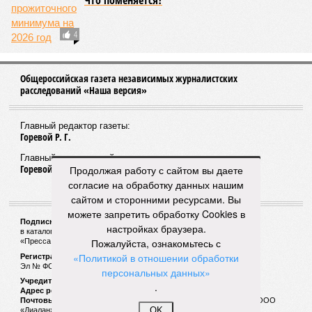
Прокуратурой Кировской области за 8
месяцев 2024 года выявлено более 5 тыс.
нарушений законов в сфере ЖКХ
Продолжая работу с сайтом вы даете
согласие на обработку данных нашим
сайтом и сторонними ресурсами. Вы
можете запретить обработку Cookies в
настройках браузера.
Пожалуйста, ознакомьтесь с
«Политикой в отношении обработки
персональных данных»
.
И грянул гром или кукиш в кармане
OK