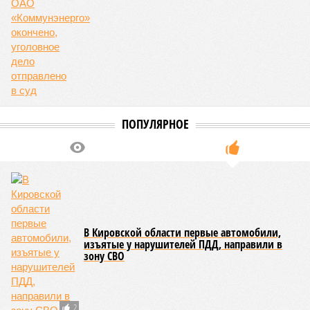
Кировской области бескостная говядина стоит около 3320
рублей за килограмм, что чуть дешевле, чем баранина, но
всё равно заметно дороже свинины. В большинстве
регионов округа говядина чуть дешевле, а по соотношению
цена-качество остаётся одним из лучших вариантов для
шашлыка.
Если хотите сэкономить и не возиться с маринадом,
отличный выбор – сосиски и сардельки. В Кировской
области цена на них достигает примерно 1600 рублей за
килограмм – чуть выше, чем у свинины, но не значительно.
Это практичный и быстрый вариант для тех, кто
предпочитает не тратить время на подготовку.
Что касается гарниров, то в Кировской области популярны
свежие овощи и грибы. Цены на грибы – около 1571 рубля
за килограмм, что сопоставимо со стоимостью свинины.
Для больших компаний лучше выбрать более экономичный
вариант – свинину или сосиски. Не забывайте сравнивать
цены в магазинах и на рынках: перед праздниками цены