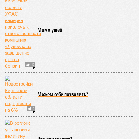
Подхлестнуло интерес
Хоть стой, хоть, падай - 2