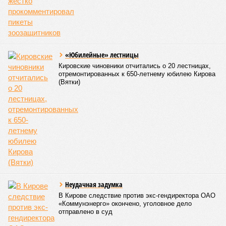
как отправиться за мясом, важно оценить цены и выбрать
оптимальный вариант.
Первое, что приходит в голову – классическая свинина. В
регионе она
остается
лидером по популярности среди
любителей мяса. По данным центра стратегических
решений, в апреле 2026 года цена за килограмм бескостной
свинины здесь составляет примерно 1664 рубля. Для
сравнения: в соседней Нижегородской области цена чуть
ниже – около 1458 рублей, а в Костроме – 1370 рублей. В
Марий Эл цена совпадает – 1664 рубля за килограмм.
Если рассматривать более дорогие виды мяса, то
баранина – не для каждого. Помните, что её цена
значительно выше: в регионе она достигает около 4597
рублей за килограмм (не включая бескостное мясо). Это
почти втрое дороже свинины и делает баранину одним из
самых дорогих вариантов для шашлыка в Приволжском
федеральном округе.
А вот говядина – отличный компромисс для тех, кто по
каким-то причинам не любит или не ест свинину. В