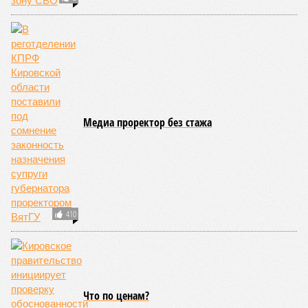
могут колебаться.
Лана Спесивцева
Опубликовано:
28.04.2026 19:10
Отредактировано:
28.04.2026 19:10
Мужчину из
Слободского
осудили за пожар в
жилом доме
КОММЕНТАРИИ
0
ПОСЛЕДНИЕ НОВОСТИ
07/08
Мужчина получил тяжёлые травмы после падения с
лестницы при ремонте
07/08
Три мусоросортировочных комплекса за 2,5
миллиарда рублей появятся в регионе
06/08
Кировская школьница перевела мошеннику 41
тысячу рублей из-за угроз
05/08
Кировчане приняли участие в исторической
экспедиции на остров Шумшу