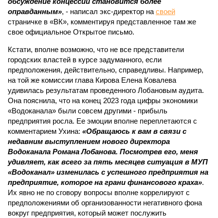
обсуждение концессии становится более
оправданным»
, - написал экс-директор на
своей
страничке в «ВК», комментируя представленное там же
свое официальное Открытое письмо.
Кстати, вполне возможно, что не все представители
городских властей в курсе задуманного, если
предположения, действительно, справедливы. Например,
на той же комиссии глава Кирова Елена Ковалева
удивилась результатам проведенного Лобановым аудита.
Она пояснила, что на конец 2023 года цифры экономики
«Водоканала» были совсем другими - прибыль
предприятия росла. Ее эмоции вполне переплетаются с
комментарием Ухина:
«Обращаюсь к вам в связи с
недавним выступлением нового директора
Водоканала Романа Лобанова. Посмотрев его, меня
удивляет, как всего за пять месяцев ситуация в МУП
«Водоканал» изменилась с успешного предприятия на
предприятие, которое на грани финансового краха»
.
Их явно не по сговору вопросы вполне коррелируют с
предположениями об организованности негативного фона
вокруг предприятия, который может послужить