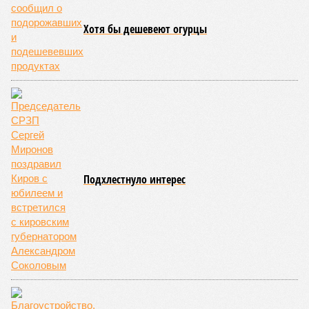
Вторичный рынок показал более активную динамику: цены
выросли на 8,7% в годовом выражении. Лидерами
подорожания стали квартиры среднего и улучшенного
качества, которые подорожали на 11,4% и 8,2%
соответственно. В то же время элитные апартаменты
подорожали скромнее – всего на 2,2%, а жильё низкого
качества – лишь на 1,2%. Максимальный подъём цен
пришёлся на второй квартал 2025 года, что может быть
связано с укреплением спроса и сезонными факторами.
По
мнению
экспертов и представителей власти, рынок
недвижимости в России в 2026 году ожидает стабильный,
но умеренный рост цен. Член комитета Совета Федерации
по бюджету и финансовым рынкам
Евгения Уваркина
отметила, что рост цен на новостройки будет находиться в
пределах 5–7%, что лишь немного превысит уровень
инфляции. Основными факторами, сдерживающими более
высокие темпы подорожания, станут высокая
себестоимость строительства и сокращение количества
вводимых в эксплуатацию новых проектов.