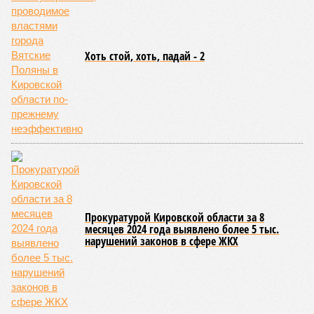
Эксперты прогнозируют, что первичный и вторичный рынки
где-то будут показывать разнонаправленную динамику. На
рынке новостроек, скорее всего, не ожидается
значительного роста, а возможна даже стагнация с
элементами ценовой коррекции. Чтобы стимулировать
продажи в условиях повышенной закредитованности
населения, застройщики будут активно использовать
инструменты ценовой политики: скидки, рассрочки и
выгодные условия покупки.
Ранее глава Банка России
Эльвира Набиуллина
на пресс-
конференции сообщила, что за 2025 год цены на первичное
жильё выросли на 8,7%, что превышает инфляционные
показатели. Этот рост связывают с активизацией спроса на
фоне ожиданий ужесточения условий льготной ипотеки,
которое произошло в июле 2025 года.
Лана Спесивцева
Опубликовано:
24.02.2026 16:51
Отредактировано:
24.02.2026 16:51
Мужчину из