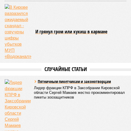
Слободского
осудили за пожар в
жилом доме
КОММЕНТАРИИ
0
Версия
//
Общество
//
Килограмм свиного шашлыка в Кировской области
превысил 1,6 тысяч рублей
5682
Что выберем?
Килограмм свиного шашлыка в Кировской области
превысил 1,6 тысяч рублей
Килограмм свиного шашлыка в Кировской области превысил 1,6 тысяч
рублей (фото: magnific.com/freepik)
Жители региона готовятся к шашлычному сезону. Но перед тем