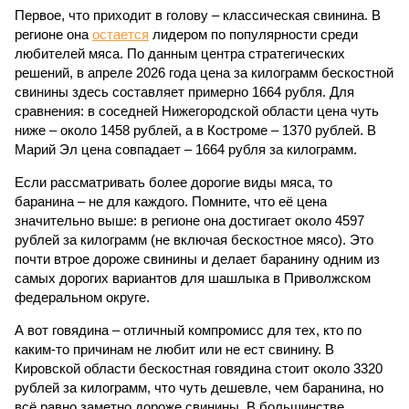
Первое, что приходит в голову – классическая свинина. В
регионе она
остается
лидером по популярности среди
любителей мяса. По данным центра стратегических
решений, в апреле 2026 года цена за килограмм бескостной
свинины здесь составляет примерно 1664 рубля. Для
сравнения: в соседней Нижегородской области цена чуть
ниже – около 1458 рублей, а в Костроме – 1370 рублей. В
Марий Эл цена совпадает – 1664 рубля за килограмм.
Если рассматривать более дорогие виды мяса, то
баранина – не для каждого. Помните, что её цена
значительно выше: в регионе она достигает около 4597
рублей за килограмм (не включая бескостное мясо). Это
почти втрое дороже свинины и делает баранину одним из
самых дорогих вариантов для шашлыка в Приволжском
федеральном округе.
А вот говядина – отличный компромисс для тех, кто по
каким-то причинам не любит или не ест свинину. В
Кировской области бескостная говядина стоит около 3320
рублей за килограмм, что чуть дешевле, чем баранина, но
всё равно заметно дороже свинины. В большинстве