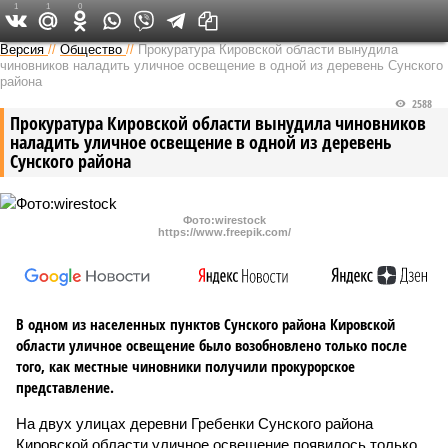
1
1
0
Версия в Кирове
Версия
//
Общество
//
Прокуратура Кировской области вынудила
чиновников наладить уличное освещение в одной из деревень Сунского
района
2588
Прокуратура Кировской области вынудила чиновников
наладить уличное освещение в одной из деревень
Сунского района
Фото:wirestock
https://www.freepik.com/
В одном из населенных пунктов Сунского района Кировской
области уличное освещение было возобновлено только после
того, как местные чиновники получили прокурорское
представление.
На двух улицах деревни Гребенки Сунского района
Кировской области уличное освещение появилось только