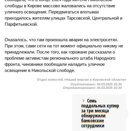
слободы в Кирове массово жаловались на отсутствие
уличного освещения. Передвигаться впотьмах
приходилось жителям улицах Тарсовской, Центральной и
Парфетьевской.
Оказалось, что там произошла авария на электросетях.
При этом, сами сети на тот момент официально никому не
принадлежали. После того, как горожане рассказали о
проблеме активистам регионального штаба Народного
фронта, чиновники пообещали наладить уличное
освещение в Никольской слободе.
Отдел новостей «Нашей версии в Кировской области»
Опубликовано:
04.03.2025 15:34
Отредактировано:
04.03.2025 15:34
Семь
поддельных купюр
за три месяца
обнаружили
банковские
сотрудники