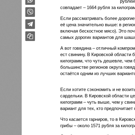
рублей
совпадает – 1664 рубля за килогра
Если рассматривать более дорогие 
её цена значительно выше: в регио
включая бескостное мясо). Это поч
самых дорогих вариантов для шаш
А вот говядина – отличный компром
ест свинину. В Кировской области 
килограмм, что чуть дешевле, чем 
большинстве регионов округа говя
остаётся одним из лучших вариан
Если хотите сэкономить и не возит
сардельки. В Кировской области це
килограмм – чуть выше, чем у свин
вариант для тех, кто предпочитает 
Что касается гарниров, то в Киров
грибы – около 1571 рубля за килог