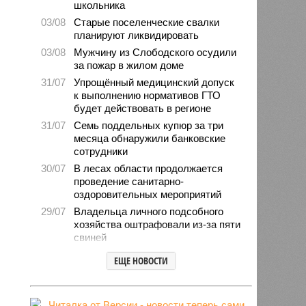
школьника
03/08
Старые поселенческие свалки
планируют ликвидировать
03/08
Мужчину из Слободского осудили
за пожар в жилом доме
31/07
Упрощённый медицинский допуск
к выполнению нормативов ГТО
будет действовать в регионе
31/07
Семь поддельных купюр за три
месяца обнаружили банковские
сотрудники
30/07
В лесах области продолжается
проведение санитарно-
оздоровительных мероприятий
29/07
Владельца личного подсобного
хозяйства оштрафовали из-за пяти
свиней
28/07
Шестерых кировчан хотят
ЕЩЕ НОВОСТИ
поощрить за спасение ребёнка
27/07
Питание детей в лагерях
находится на постоянном контроле