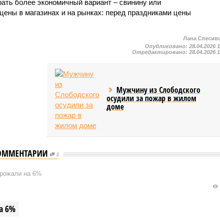
ать более экономичный вариант – свинину или
цены в магазинах и на рынках: перед праздниками цены
Лана Спесив
Опубликовано:
28.04.2026 
Отредактировано:
28.04.2026 
Мужчину из Слободского
осудили за пожар в жилом
доме
ОММЕНТАРИИ
0
орожали на 6%
а 6%