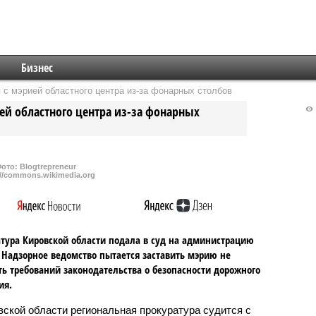
Бизнес
 с мэрией областного центра из-за фонарных столбов
ей областного центра из-за фонарных
ото: Blogtrepreneur
://commons.wikimedia.org
тура Кировской области подала в суд на администрацию
 Надзорное ведомство пытается заставить мэрию не
ь требований законодательства о безопасности дорожного
ия.
вской области региональная прокуратура судится с