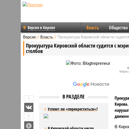
Власть
Общество
Версия в Кирове
Версия
//
Власть
//
Прокуратура Кировской области судится
Прокуратура Кировской области судится с мэри
столбов
Ф
https
В РАЗДЕЛЕ
Прокура
1
Кирова.
Успеют ли «перекреститься»?
нарушат
движен
0
В Киро
В Кировской области число