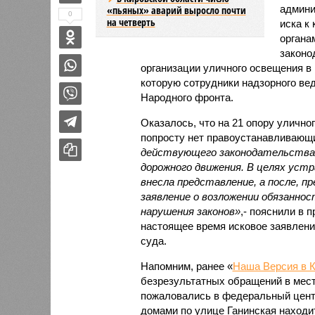
админи
«пьяных» аварий выросло почти
0
на четверть
иска к
органа
законо
организации уличного освещения в 
которую сотрудники надзорного ве
Народного фронта.
Оказалось, что на 21 опору улично
попросту нет правоустанавливающ
действующего законодательства 
дорожного движения. В целях уст
внесла представление, а после, пр
заявление о возложении обязанно
нарушения законов»
,- пояснили в 
настоящее время исковое заявлени
суда.
Напомним, ранее «
Наша Версия в К
безрезультатных обращений в мест
пожаловались в федеральный центр
домами по улице Ганинская находи