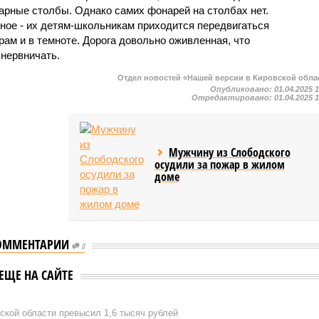
арные столбы. Однако самих фонарей на столбах нет.
ное - их детям-школьникам приходится передвигаться
рам и в темноте. Дорога довольно оживленная, что
нервничать.
Отдел новостей «Нашей версии в Кировской обла
Опубликовано:
01.04.2025 
Отредактировано:
01.04.2025 
Мужчину из Слободского
осудили за пожар в жилом
доме
ОММЕНТАРИИ
0
ЕЩЕ НА САЙТЕ
кой области превысил 1,6 тысяч рублей