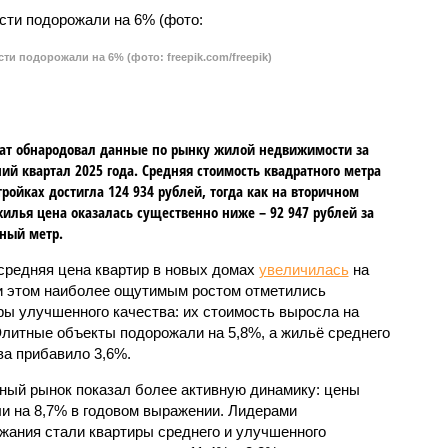
и подорожали на 6% (фото: freepik.com/freepik)
ат обнародовал данные по рынку жилой недвижимости за
ий квартал 2025 года. Средняя стоимость квадратного метра
тройках достигла 124 934 рублей, тогда как на вторичном
илья цена оказалась существенно ниже – 92 947 рублей за
ный метр.
 средняя цена квартир в новых домах
увеличилась
на
и этом наиболее ощутимым ростом отметились
ры улучшенного качества: их стоимость выросла на
Элитные объекты подорожали на 5,8%, а жильё среднего
тивную динамику: цены выросли на 8,7% в годовом
стали квартиры среднего и улучшенного качества,
2% соответственно. В то же время элитные апартаменты