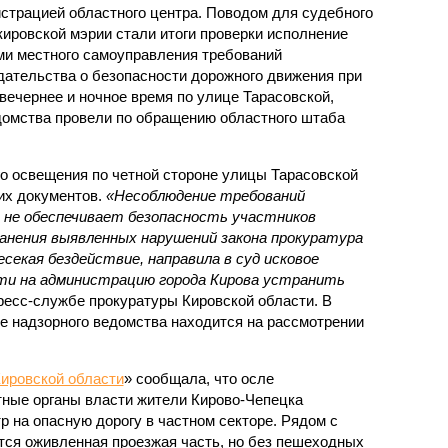
страцией областного центра. Поводом для судебного
 кировской мэрии стали итоги проверки исполнение
ми местного самоуправления требований
дательства о безопасности дорожного движения при
вечернее и ночное время по улице Тарасовской,
домства провели по обращению областного штаба
го освещения по четной стороне улицы Тарасовской
их документов.
«Несоблюдение требований
не обеспечивает безопасность участников
ранения выявленных нарушений закона прокуратура
есекая бездействие, направила в суд исковое
сти на администрацию города Кирова устранить
пресс-службе прокуратуры Кировской области. В
е надзорного ведомства находится на рассмотрении
ировской области
» сообщала, что осле
ные органы власти жители Кирово-Чепецка
 на опасную дорогу в частном секторе. Рядом с
тся оживленная проезжая часть, но без пешеходных