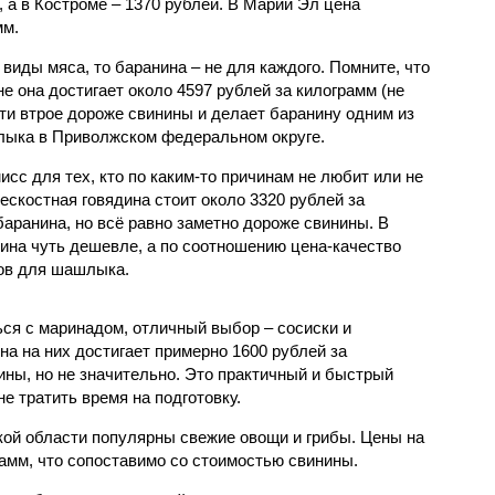
, а в Костроме – 1370 рублей. В Марий Эл цена
мм.
виды мяса, то баранина – не для каждого. Помните, что
не она достигает около 4597 рублей за килограмм (не
ти втрое дороже свинины и делает баранину одним из
лыка в Приволжском федеральном округе.
исс для тех, кто по каким-то причинам не любит или не
бескостная говядина стоит около 3320 рублей за
баранина, но всё равно заметно дороже свинины. В
дина чуть дешевле, а по соотношению цена-качество
тов для шашлыка.
ься с маринадом, отличный выбор – сосиски и
на на них достигает примерно 1600 рублей за
ины, но не значительно. Это практичный и быстрый
не тратить время на подготовку.
ской области популярны свежие овощи и грибы. Цены на
рамм, что сопоставимо со стоимостью свинины.