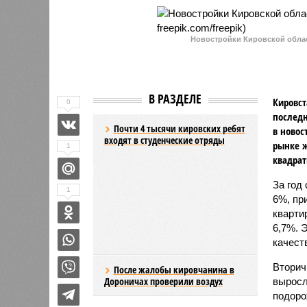
Новостройки Кировской област
В РАЗДЕЛЕ
Кировст
0
последн
Почти 4 тысячи кировских ребят
в новос
входят в студенческие отряды
рынке ж
1
квадрат
За год
После жалобы кировчанина в
1
Дороничах проверили воздух
6%, пр
кварти
6,7%. 
качества прибавило 3,6%.
Вторичный рынок показал более ак
выражении. Лидерами подорожания 
которые подорожали на 11,4% и 8,