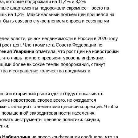
%, а жильё низкого качества – лишь на 1,2%.
 на второй квартал 2025 года, что может быть
езонными факторами.
лей власти, рынок недвижимости в России в 2026 году
 рост цен. Член комитета Совета Федерации по
гения Уваркина
отметила, что рост цен на новостройки
, что лишь немного превысит уровень инфляции.
ими более высокие темпы подорожания, станут
тва и сокращение количества вводимых в
ный и вторичный рынки где-то будут показывать
нке новостроек, скорее всего, не ожидается
аже стагнация с элементами ценовой коррекции. Чтобы
 повышенной закредитованности населения,
зовать инструменты ценовой политики: скидки,
пки.
 Набиуллина
на пресс-конференции сообщила, что за
 выросли на 8,7%, что превышает инфляционные
с активизацией спроса на фоне ожиданий ужесточения