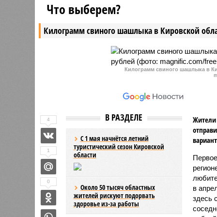
Что выберем?
Килограмм свиного шашлыка в Кировской обла
Килограмм свиного шашлыка в Ки
m
В РАЗДЕЛЕ
Жители 
4
отправи
С 1 мая начнётся летний
вариант
туристический сезон Кировской
1
области
Первое
регион
любите
0
Около 50 тысяч областных
в апре
жителей рискуют подорвать
здесь 
здоровье из-за работы
соседн