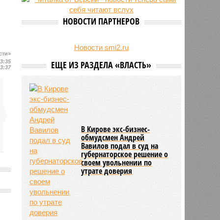
27/07
Пенсионеру должны выплатить
300 тысяч рублей после падения в
НОВОСТИ ПАРТНЕРОВ
гололёд
24/07
В регионе обновлён порядок
предоставления госимущества в
Новости smi2.ru
сти»
аренду
13:35
ЕЩЕ ИЗ РАЗДЕЛА «ВЛАСТЬ»
13:37
В Кирове экс-бизнес-
обмудсмен Андрей
Вавилов подал в суд на
губернаторское решение о
своем увольнении по
утрате доверия