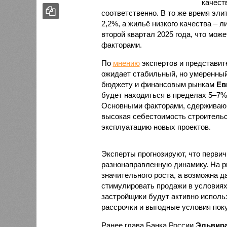
подорожали скромнее – всего на 2,2
Максимальный подъём цен пришёлся
связано с укреплением спроса и с
По
мнению
экспертов и представите
ожидает стабильный, но умеренный
бюджету и финансовым рынкам
Ев
будет находиться в пределах 5–7%
Основными факторами, сдерживающ
высокая себестоимость строительс
эксплуатацию новых проектов.
Эксперты прогнозируют, что первич
разнонаправленную динамику. На ры
значительного роста, а возможна д
стимулировать продажи в условиях
застройщики будут активно исполь
рассрочки и выгодные условия поку
Ранее глава Банка России
Эльвира
2025 год цены на первичное жильё
показатели. Этот рост связывают 