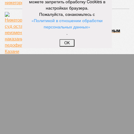
можете запретить обработку Cookies в
настройках браузера.
Пожалуйста, ознакомьтесь с
«Политикой в отношении обработки
персональных данных»
Нижегородский суд оставил неизменным
.
наказание педофилу из Казани
OK
Маленький Daewoo Matiz стал причиной
крупной аварии в Нижегородской области