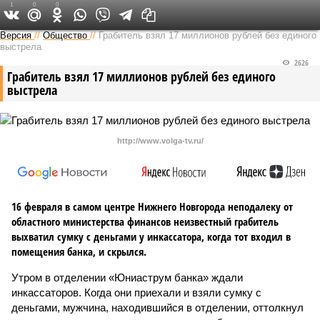
1
0
0
Версия в Кирове
Версия
//
Общество
//
Грабитель взял 17 миллионов рублей без единого
выстрела
2626
Грабитель взял 17 миллионов рублей без единого
выстрела
http://www.volga-tv.ru/
16 февраля в самом центре Нижнего Новгорода неподалеку от
областного министерства финансов неизвестный грабитель
выхватил сумку с деньгами у инкассатора, когда тот входил в
помещения банка, и скрылся.
Утром в отделении «Юниаструм банка» ждали
инкассаторов. Когда они приехали и взяли сумку с
деньгами, мужчина, находившийся в отделении, оттолкнул