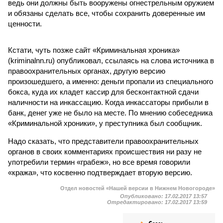
ведь они должны быть вооружены огнестрельным оружием
и обязаны сделать все, чтобы сохранить доверенные им
ценности.
Кстати, чуть позже сайт «Криминальная хроника»
(kriminalnn.ru) опубликовал, ссылаясь на слова источника в
правоохранительных органах, другую версию
произошедшего, а именно: деньги пропали из специального
бокса, куда их кладет кассир для бесконтактной сдачи
наличности на инкассацию. Когда инкассаторы прибыли в
банк, денег уже не было на месте. По мнению собеседника
«Криминальной хроники», у преступника был сообщник.
Надо сказать, что представители правоохранительных
органов в своих комментариях происшествия ни разу не
употребили термин «грабеж», но все время говорили
«кража», что косвенно подтверждает вторую версию.
Отдел новостей «Нашей версии в Нижнем Новогороде»
Опубликовано:
17.02.2017 13:57
Отредактировано:
17.02.2017 13:59