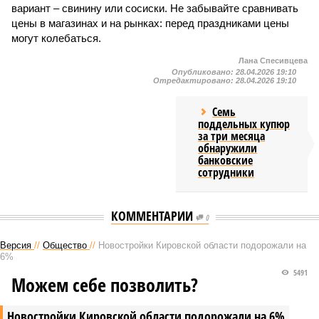
вариант – свинину или сосиски. Не забывайте сравнивать
цены в магазинах и на рынках: перед праздниками цены
могут колебаться.
Лана Спесивцева
Опубликовано:
28.04.2026 19:10
Отредактировано:
28.04.2026 19:10
Семь
поддельных купюр
за три месяца
обнаружили
банковские
сотрудники
КОММЕНТАРИИ
0
Версия
//
Общество
//
Новостройки Кировской области подорожали на
6%
5491
Можем себе позволить?
Новостройки Кировской области подорожали на 6%