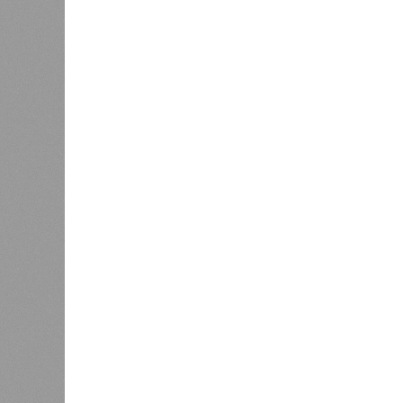
Что касается гарниров, то в Киров
грибы – около 1571 рубля за килог
Для больших компаний лучше выбр
сосиски. Не забывайте сравнивать 
могут колебаться.
К
Версия
//
Общество
//
Новостройки Кировской области под