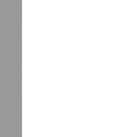
Вторичный рынок показал более ак
выражении. Лидерами подорожания 
которые подорожали на 11,4% и 8,
подорожали скромнее – всего на 2,2
Максимальный подъём цен пришёлся
связано с укреплением спроса и с
По
мнению
экспертов и представите
ожидает стабильный, но умеренный
бюджету и финансовым рынкам
Ев
будет находиться в пределах 5–7%
Основными факторами, сдерживающ
высокая себестоимость строительс
эксплуатацию новых проектов.
Эксперты прогнозируют, что первич
разнонаправленную динамику. На ры
значительного роста, а возможна д
стимулировать продажи в условиях
застройщики будут активно исполь