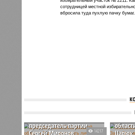
избирательный участок № 2211. Ка
сотрудницей местной избирательно
вбросила туда пухлую пачку бумаг. 
К
Отделение СРЗП в
Кировской области будет
Место 
курировать лично
Заксоб
председатель партии
област
14217
Сергей Миронов
Царюк