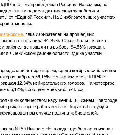
ЛДПР, два – «Справедливая Россия». Напомним, во
вадцати пяти одномандатных округах победили
аты от «Единой России». На 2 избирательных участках
оров отменены.
лизбиркоме,
явка избирателей на прошедших
е выборах составила 44,35 %. Самая большая явка
м районе, где пришли на выборы 94,56% граждан.
ся в Ленинском районе области, где на участки
преодолели четыре партии, среди которых сильнейшей
которая набрала 58,15%. На втором месте КПРФ с
бравшая 12,34% избирательских голосов. На четвертое
» с 5,12%, сообщает «newsroom24.ru».
 большим количеством нарушений. В Нижнем Новгороде
ыборы», которые работали на выборах в Госдуму и
зафиксированном случае подкупа избирателей.
 школа № 59 Нижнего Новгорода, где был организован