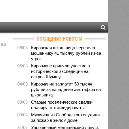
ПОСЛЕДНИЕ НОВОСТИ
2537
06/08
Кировская школьница перевела
мошеннику 41 тысячу рублей из-за
угроз
05/08
Кировчане приняли участие в
исторической экспедиции на
остров Шумшу
04/08
Кировчанин заплатит 50 тысяч
рублей за нападение амстаффа на
школьника
03/08
Старые поселенческие свалки
планируют ликвидировать
03/08
Мужчину из Слободского осудили
за пожар в жилом доме
31/07
Упрощённый медицинский допуск