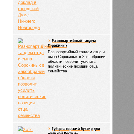
Разнопартийный тандем
цева
Сорокиных
19:10
Разнопартийный тандем отца и
19:10
сына Сорокиных в Заксобрании
области позволит усилить
политические позиции отца
семейства
Губернаторский буксир для
«Единой России»