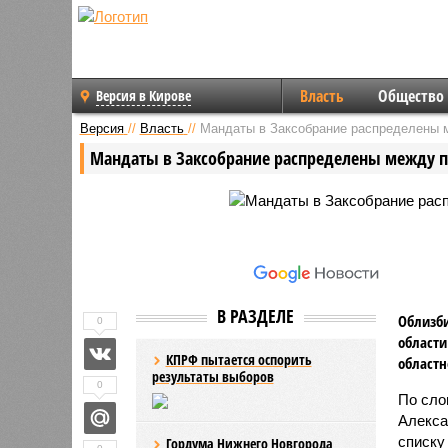
Власть
Общество
Версия в Кирове
Версия
//
Власть
//
Мандаты в Заксобрание распределены 
Мандаты в Заксобрание распределены между 
В РАЗДЕЛЕ
Облизби
0
области
КПРФ пытается оспорить
областн
результаты выборов
0
По сло
Алекса
списку
Гордума Нижнего Новгорода