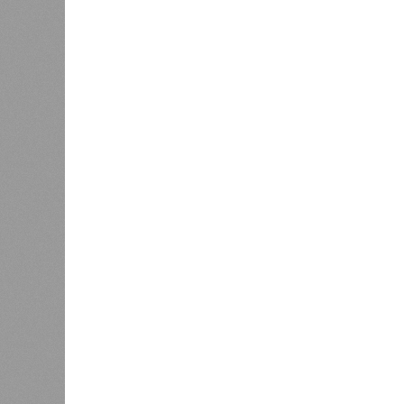
Около 50 тысяч областных
в апре
жителей рискуют подорвать
здесь 
здоровье из-за работы
соседн
рублей
совпадает – 1664 рубля за килогра
Если рассматривать более дорогие 
её цена значительно выше: в регио
включая бескостное мясо). Это поч
самых дорогих вариантов для шаш
А вот говядина – отличный компром
ест свинину. В Кировской области 
килограмм, что чуть дешевле, чем 
большинстве регионов округа говя
остаётся одним из лучших вариан
Если хотите сэкономить и не возит
сардельки. В Кировской области це
килограмм – чуть выше, чем у свин
вариант для тех, кто предпочитает 