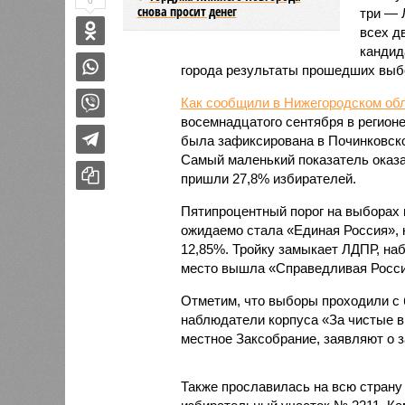
0
снова просит денег
три — 
всех д
кандид
города результаты прошедших выб
Как сообщили в Нижегородском об
восемнадцатого сентября в регион
была зафиксирована в Починковско
Самый маленький показатель оказал
пришли 27,8% избирателей.
Пятипроцентный порог на выборах 
ожидаемо стала «Единая Россия», 
12,85%. Тройку замыкает ЛДПР, на
место вышла «Справедливая Россия
Отметим, что выборы проходили с
наблюдатели корпуса «За чистые в
местное Заксобрание, заявляют о 
Также прославилась на всю страну