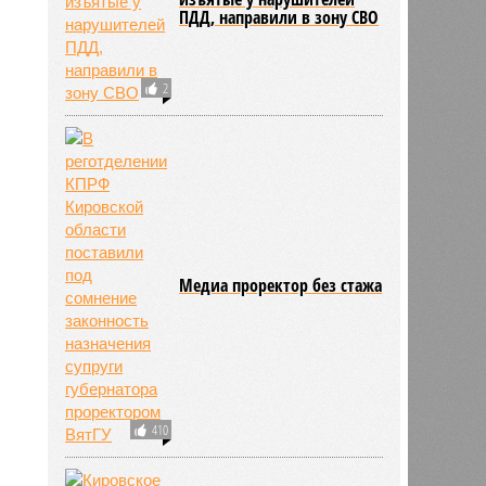
ПДД, направили в зону СВО
2
Медиа проректор без стажа
410