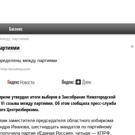
Бизнес
между партиями
партиями
http://pixabay.com
рком утвердил итоги выборов в Заксобрание Нижегородской
 VI созыва между партиями. Об этом сообщила пресс-служба
ого Центризбиркома.
вам заместителя председателя областного избиркома
ндра Иванова, шестнадцать мандатов по партийному
 получила партия «Единая Россия», четыре — КПРФ,