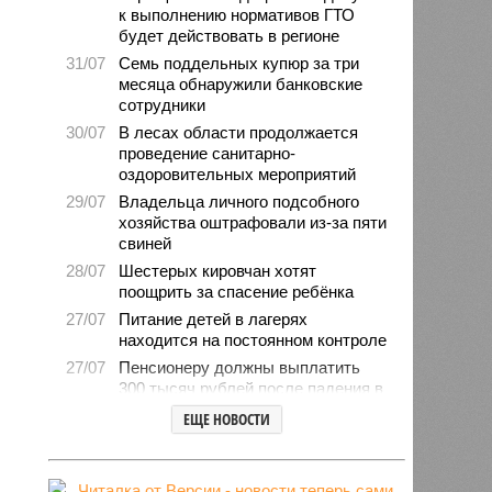
к выполнению нормативов ГТО
будет действовать в регионе
31/07
Семь поддельных купюр за три
месяца обнаружили банковские
сотрудники
30/07
В лесах области продолжается
проведение санитарно-
оздоровительных мероприятий
29/07
Владельца личного подсобного
хозяйства оштрафовали из-за пяти
свиней
28/07
Шестерых кировчан хотят
поощрить за спасение ребёнка
27/07
Питание детей в лагерях
находится на постоянном контроле
27/07
Пенсионеру должны выплатить
300 тысяч рублей после падения в
гололёд
ЕЩЕ НОВОСТИ
24/07
В регионе обновлён порядок
предоставления госимущества в
аренду