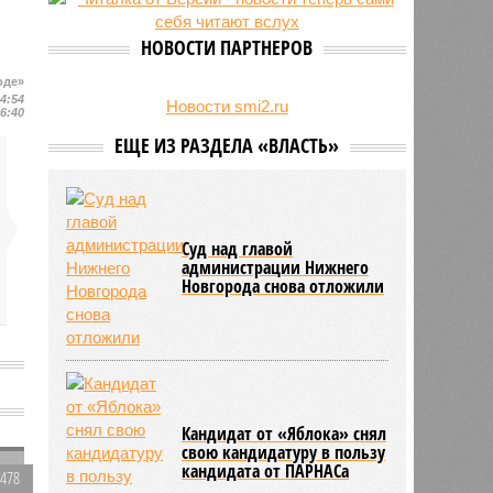
24/07
Гострудинспекция выявила
нарушения после несчастного
НОВОСТИ ПАРТНЕРОВ
случая на пилораме в Кирсе
23/07
Режим работы местных детских
оде»
14:54
садов собираются продлить
Новости smi2.ru
16:40
ЕЩЕ ИЗ РАЗДЕЛА «ВЛАСТЬ»
Суд над главой
администрации Нижнего
Новгорода снова отложили
Кандидат от «Яблока» снял
свою кандидатуру в пользу
кандидата от ПАРНАСа
2478