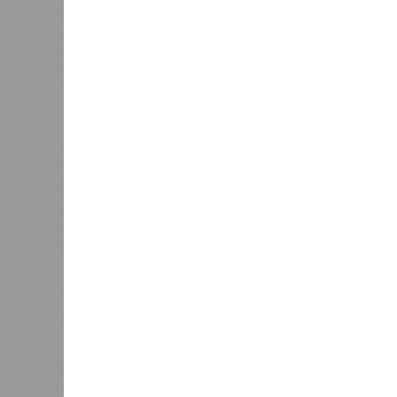
Можем себе позволить?
Новостройки Кировской области подорожали н
Новостройки Кировской област
В РАЗДЕЛЕ
Кировст
0
последн
Почти 4 тысячи кировских ребят
в новос
входят в студенческие отряды
рынке ж
1
квадрат
За год
После жалобы кировчанина в
1
Дороничах проверили воздух
6%, пр
кварти
6,7%. 
качества прибавило 3,6%.