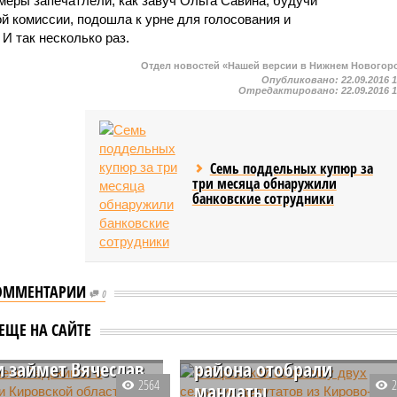
меры запечатлели, как завуч Ольга Савина, будучи
й комиссии, подошла к урне для голосования и
И так несколько раз.
Отдел новостей «Нашей версии в Нижнем Новогор
Опубликовано:
22.09.2016 
Отредактировано:
22.09.2016 
Семь поддельных купюр за
три месяца обнаружили
банковские сотрудники
ОММЕНТАРИИ
0
В Кировской области у
Олеси Редькиной в
двух сельских депутатов
ЕЩЕ НА САЙТЕ
рании Кировской
из Кирово-Чепецкого
и займет Вячеслав
района отобрали
2564
мандаты