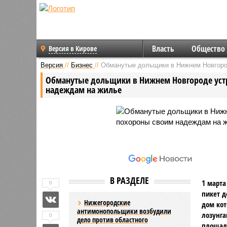
Власть
Общество
Версия в Кирове
Версия
//
Бизнес
//
Обманутые дольщики в Нижнем Новгоро
Обманутые дольщики в Нижнем Новгороде уст
надеждам на жилье
В РАЗДЕЛЕ
1 марта
0
пикет д
Нижегородские
дом кот
антимонопольщики возбудили
лозунга
0
дело против областного
площади