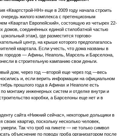
ия «Квартстрой-НН» еще в 2009 году начала строить
 очередь жилого комплекса с претенциозным
ием «Квартал Европейский», состоящую из четырех 22-
х домов, соединённых единой стилобатной частью
 цокольный этаж), где разместится торгово-
кательный центр, на крыше которого предполагалось
ителей квартала. Если учесть, что дома названы в
их городов — Афины, Неаполь, Марсель и Барселона,
онесли в строительную кампанию свои деньги.
рвый дом, через год —второй еще через год —весь
еносились и, если верить информации на официальном
ктябрь прошлого года в Афинах и Неаполе есть
 по монтажу инженерных систем и отделке внутри и
троительство коробки, а Барселоны еще нет и в
нденту сайта «Нижний сейчас», некоторые дольщики в
 своих квартир, поскольку несколько человек,
умерли. Так что гроб на пикете — не только символ
сать объяснение по поводу гроба организатором после