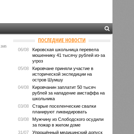
ПОСЛЕДНИЕ НОВОСТИ
2685
06/08
Кировская школьница перевела
мошеннику 41 тысячу рублей из-за
угроз
05/08
Кировчане приняли участие в
исторической экспедиции на
остров Шумшу
04/08
Кировчанин заплатит 50 тысяч
рублей за нападение амстаффа на
школьника
03/08
Старые поселенческие свалки
планируют ликвидировать
03/08
Мужчину из Слободского осудили
за пожар в жилом доме
31/07
Упрощённый медицинский допуск