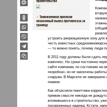
правительства
Компан
0
вторую
Таможенники пресекли
назван
незаконный вывоз противогаза за
этажны
границу
(общий
развле
устроить рекреационную зону для ж
честь известных средиземноморск
— то можно понять, почему люди п
В 2011 году должны были сдать пе
комплекс. Но сроки постоянно пер
сайте компании, по состоянию на о
«коробка», но не закончены работы
снаружи. В Марселе не завершено с
помине.
Как объясняли пикетчики корреспо
прямом смысле никогда не дождутся
вложившихся в строительство, уже 
похороненных надежд. Кстати, напи