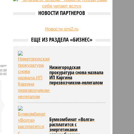
24/07
Гострудинспекция выявила
нарушения после несчастного
НОВОСТИ ПАРТНЕРОВ
случая на пилораме в Кирсе
23/07
Режим работы местных детских
садов собираются продлить
Новости smi2.ru
ЕЩЕ ИЗ РАЗДЕЛА «БИЗНЕС»
оде»
Нижегородская
10:38
прокуратура снова назвала
10:41
ИП Каргина
перезвозчиком-нелегалом
Бумкомбинат «Волга»
расплатится с
энергетиками