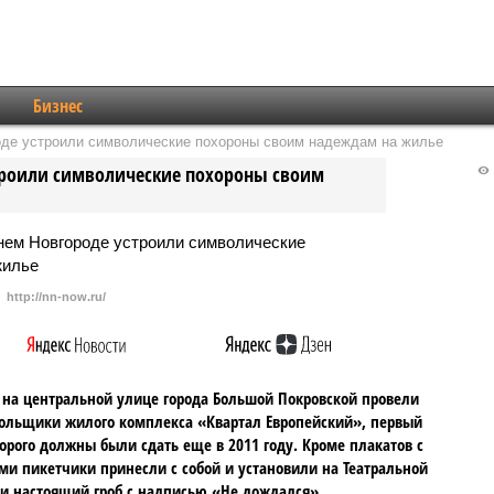
Бизнес
де устроили символические похороны своим надеждам на жилье
роили символические похороны своим
http://nn-now.ru/
 на центральной улице города Большой Покровской провели
ольщики жилого комплекса «Квартал Европейский», первый
орого должны были сдать еще в 2011 году. Кроме плакатов с
ми пикетчики принесли с собой и установили на Театральной
 настоящий гроб с надписью «Не дождался».