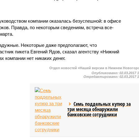
руководством компании оказалась безуспешной: в офисе
ков. Правда, по некоторым сведениям, встреча все-
марта.
адужные. Некоторые даже предполагают, что
астник пикета Евгений Ядов, сказал агентству «Нижний
ах компании нет никаких денег.
Отдел новостей «Нашей версии в Нижнем Новогор
Опубликовано:
02.03.2017 
Отредактировано:
02.03.2017 
Семь поддельных купюр за
три месяца обнаружили
банковские сотрудники