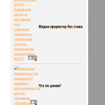
Медиа проректор без стажа
410
Что по ценам?
2