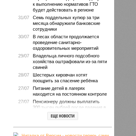
к выполнению нормативов ГТО
будет действовать в регионе
31/07
Семь поддельных купюр за три
месяца обнаружили банковские
сотрудники
30/07
В лесах области продолжается
проведение санитарно-
оздоровительных мероприятий
29/07
Владельца личного подсобного
хозяйства оштрафовали из-за пяти
свиней
28/07
Шестерых кировчан хотят
поощрить за спасение ребёнка
27/07
Питание детей в лагерях
находится на постоянном контроле
27/07
Пенсионеру должны выплатить
300 тысяч рублей после падения в
гололёд
ЕЩЕ НОВОСТИ
24/07
В регионе обновлён порядок
предоставления госимущества в
аренду