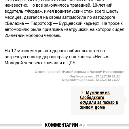
неизвестно. Но все закончилось трагедией. 18-летний
водитель «Форда», имея водительский стаж всего шесть
месяцев, двигался на своем автомобиле по автодороге
«Балахна — Гидроторф — Бурцевский карьер». На тросе к
автомобилю была привязана «ватрушка», на которой сидел
20-летний молодой человек.
На 12-м километре автодороги тюбинг вылетел на
встречную полосу дороги сразу под колеса «Нивы».
Молодой человек скончался в ЦРБ.
Отдел новостей «Нашей версии в Нижнем Новогороде»
Опубликовано:
13.02.2018 14:21
Отредактировано:
13.02.2018 14:27
Мужчину из
Слободского
осудили за пожар в
жилом доме
КОММЕНТАРИИ
0