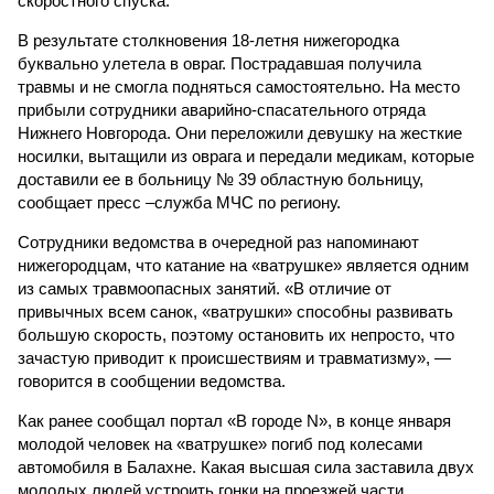
скоростного спуска.
В результате столкновения 18-летня нижегородка
буквально улетела в овраг. Пострадавшая получила
травмы и не смогла подняться самостоятельно. На место
прибыли сотрудники аварийно-спасательного отряда
Нижнего Новгорода. Они переложили девушку на жесткие
носилки, вытащили из оврага и передали медикам, которые
доставили ее в больницу № 39 областную больницу,
сообщает пресс –служба МЧС по региону.
Сотрудники ведомства в очередной раз напоминают
нижегородцам, что катание на «ватрушке» является одним
из самых травмоопасных занятий. «В отличие от
привычных всем санок, «ватрушки» способны развивать
большую скорость, поэтому остановить их непросто, что
зачастую приводит к происшествиям и травматизму», —
говорится в сообщении ведомства.
Как ранее сообщал портал «В городе N», в конце января
молодой человек на «ватрушке» погиб под колесами
автомобиля в Балахне. Какая высшая сила заставила двух
молодых людей устроить гонки на проезжей части,