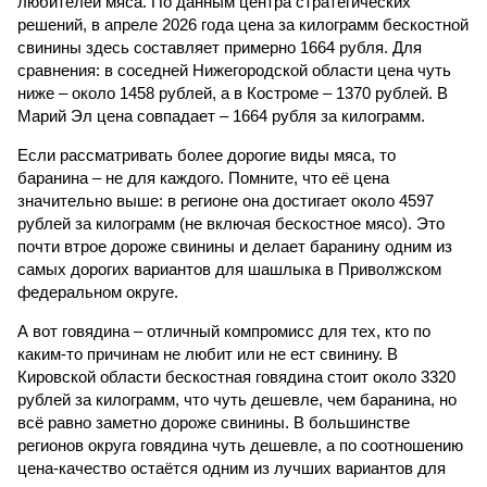
любителей мяса. По данным центра стратегических
решений, в апреле 2026 года цена за килограмм бескостной
свинины здесь составляет примерно 1664 рубля. Для
сравнения: в соседней Нижегородской области цена чуть
ниже – около 1458 рублей, а в Костроме – 1370 рублей. В
Марий Эл цена совпадает – 1664 рубля за килограмм.
Если рассматривать более дорогие виды мяса, то
баранина – не для каждого. Помните, что её цена
значительно выше: в регионе она достигает около 4597
рублей за килограмм (не включая бескостное мясо). Это
почти втрое дороже свинины и делает баранину одним из
самых дорогих вариантов для шашлыка в Приволжском
федеральном округе.
А вот говядина – отличный компромисс для тех, кто по
каким-то причинам не любит или не ест свинину. В
Кировской области бескостная говядина стоит около 3320
рублей за килограмм, что чуть дешевле, чем баранина, но
всё равно заметно дороже свинины. В большинстве
регионов округа говядина чуть дешевле, а по соотношению
цена-качество остаётся одним из лучших вариантов для