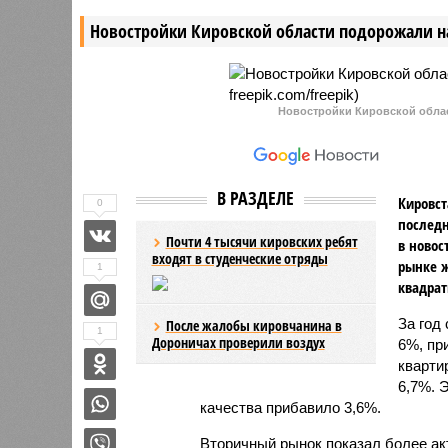
Новостройки Кировской области подорожали н
Новостройки Кировской област
В РАЗДЕЛЕ
Кировст
0
последн
Почти 4 тысячи кировских ребят
в новос
входят в студенческие отряды
рынке ж
1
квадрат
За год
После жалобы кировчанина в
1
Дороничах проверили воздух
6%, пр
кварти
6,7%. 
качества прибавило 3,6%.
Вторичный рынок показал более ак