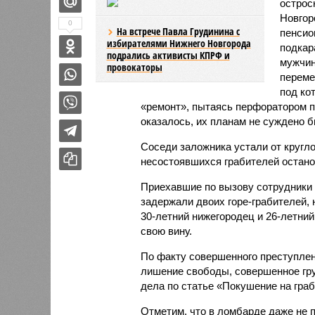
острос
Новгор
0
На встрече Павла Грудинина с
пенсио
избирателями Нижнего Новгорода
подкар
подрались активисты КПРФ и
мужчин
провокаторы
переме
под ко
«ремонт», пытаясь перфоратором пр
оказалось, их планам не суждено 
Соседи заложника устали от кругл
несостоявшихся грабителей остано
Приехавшие по вызову сотрудники 
задержали двоих горе-грабителей, 
30-летний нижегородец и 26-летни
свою вину.
По факту совершенного преступлен
лишение свободы, совершенное гру
дела по статье «Покушение на граб
Отметим, что в ломбарде даже не 