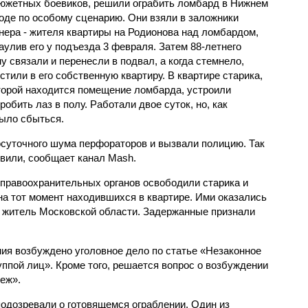
южетных боевиков, решили ограбить ломбард в Нижнем
оде по особому сценарию. Они взяли в заложники
нера - жителя квартиры на Родионова над ломбардом,
аулив его у подъезда 3 февраля. Затем 88-летнего
у связали и перенесли в подвал, а когда стемнело,
стили в его собственную квартиру. В квартире старика,
торой находится помещение ломбарда, устроили
обить лаз в полу. Работали двое суток, но, как
было сбыться.
осуточного шума перфораторов и вызвали полицию. Так
вили, сообщает канал Mash.
правоохранительных органов освободили старика и
на тот момент находившихся в квартире. Ими оказались
й житель Московской области. Задержанные признали
ия возбуждено уголовное дело по статье «Незаконное
ппой лиц». Кроме того, решается вопрос о возбуждении
еж».
подозревали о готовящемся ограблении. Один из