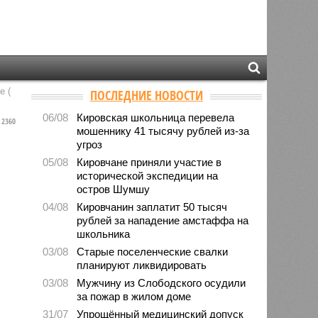
е (
ПОСЛЕДНИЕ НОВОСТИ
06/08
Кировская школьница перевела
2360
мошеннику 41 тысячу рублей из-за
угроз
05/08
Кировчане приняли участие в
исторической экспедиции на
остров Шумшу
04/08
Кировчанин заплатит 50 тысяч
рублей за нападение амстаффа на
школьника
03/08
Старые поселенческие свалки
планируют ликвидировать
03/08
Мужчину из Слободского осудили
за пожар в жилом доме
31/07
Упрощённый медицинский допуск