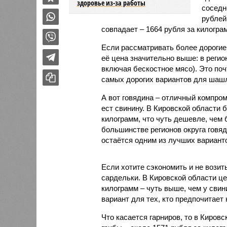
здоровье из-за работы
соседн
рублей
совпадает – 1664 рубля за килогра
Если рассматривать более дорогие 
её цена значительно выше: в регио
включая бескостное мясо). Это поч
самых дорогих вариантов для шаш
А вот говядина – отличный компром
ест свинину. В Кировской области 
килограмм, что чуть дешевле, чем 
большинстве регионов округа говя
остаётся одним из лучших вариан
Если хотите сэкономить и не возит
сардельки. В Кировской области це
килограмм – чуть выше, чем у свин
вариант для тех, кто предпочитает 
Что касается гарниров, то в Киров