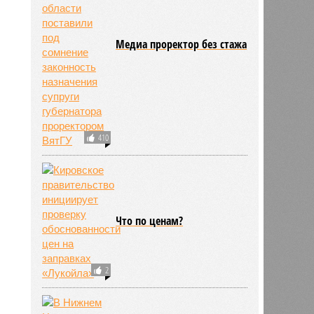
Медиа проректор без стажа
410
Что по ценам?
2