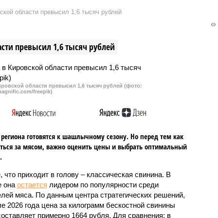
одец», в отношении
потребовал вернуть пенсионный
кой области превысил 1,6 тысяч рублей
 было возбуждено сразу
фонд в Нижнем Новгороде у 88-
овных дела по
летней женщины в качестве
ию в сокрытии налогов,
взыскания ранее выплаченных
сти превысил 1,6 тысяч рублей
 погасил задолженность
фондом компенсаций.
л в бюджет
дской области более
иарда рублей.
ровской области превысил 1,6 тысяч рублей (фото:
agnific.com/freepik)
региона готовятся к шашлычному сезону. Но перед тем как
ться за мясом, важно оценить цены и выбрать оптимальный
.
, что приходит в голову – классическая свинина. В
е она
остается
лидером по популярности среди
лей мяса. По данным центра стратегических решений,
ле 2026 года цена за килограмм бескостной свинины
составляет примерно 1664 рубля. Для сравнения: в