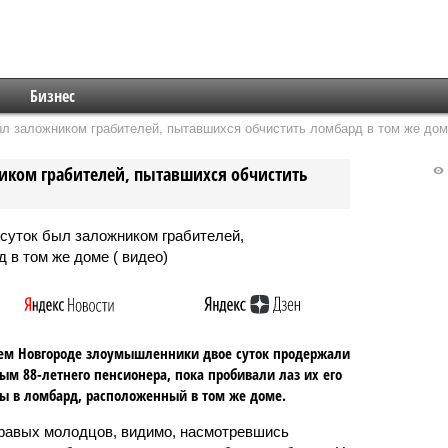
Бизнес
ыл заложником грабителей, пытавшихся обчистить ломбард в том же дом
иком грабителей, пытавшихся обчистить
ем Новгороде злоумышленники двое суток продержали
ым 88-летнего пенсионера, пока пробивали лаз их его
ы в ломбард, расположенный в том же доме.
равых молодцов, видимо, насмотревшись