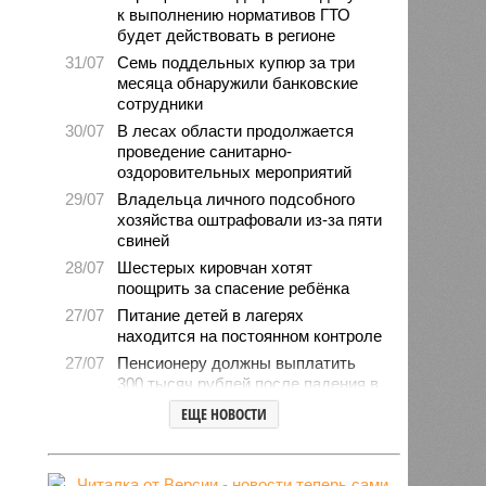
к выполнению нормативов ГТО
будет действовать в регионе
31/07
Семь поддельных купюр за три
месяца обнаружили банковские
сотрудники
30/07
В лесах области продолжается
проведение санитарно-
оздоровительных мероприятий
29/07
Владельца личного подсобного
хозяйства оштрафовали из-за пяти
свиней
28/07
Шестерых кировчан хотят
поощрить за спасение ребёнка
27/07
Питание детей в лагерях
находится на постоянном контроле
27/07
Пенсионеру должны выплатить
300 тысяч рублей после падения в
гололёд
ЕЩЕ НОВОСТИ
24/07
В регионе обновлён порядок
предоставления госимущества в
аренду