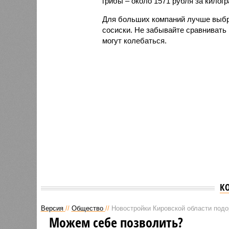
грибы – около 1571 рубля за килог
Для больших компаний лучше выбр
сосиски. Не забывайте сравнивать 
могут колебаться.
К
Версия
//
Общество
//
Новостройки Кировской области под
Можем себе позволить?