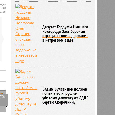
оде»
11:15
11:25
Депутат Гордумы Нижнего
Новгорода Олег Сорокин
отрицает свое задержание
в нетрезвом виде
Вадим Булавинов должен
почти 8 млн. рублей
2728
убитому депутату от ЛДПР
Сергею Скорочкину
0