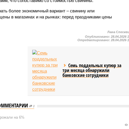
рамм, что сопоставимо со стоимостью свинины.
ать более экономичный вариант – свинину или
цены в магазинах и на рынках: перед праздниками цены
Лана Спесив
Опубликовано:
28.04.2026 
Отредактировано:
28.04.2026 
Семь поддельных купюр за
три месяца обнаружили
банковские сотрудники
ОММЕНТАРИИ
0
орожали на 6%