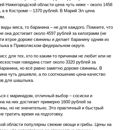
ей Нижегородской области цена чуть ниже – около 1458
, а в Костроме – 1370 рублей. В Марий Эл цена
мм.
виды мяса, то баранина – не для каждого. Помните, что
не она достигает около 4597 рублей за килограмм (не
ти втрое дороже свинины и делает баранину одним из
лыка в Приволжском федеральном округе.
исс для тех, кто по каким-то причинам не любит или не
бескостная говядина стоит около 3320 рублей за
баранина, но всё равно заметно дороже свинины. В
дина чуть дешевле, а по соотношению цена-качество
тов для шашлыка.
ься с маринадом, отличный выбор – сосиски и
на на них достигает примерно 1600 рублей за
ины, но не значительно. Это практичный и быстрый
не тратить время на подготовку.
ской области популярны свежие овощи и грибы. Цены на