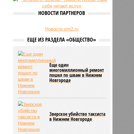
24/07
Гострудинспекция выявила
нарушения после несчастного
НОВОСТИ ПАРТНЕРОВ
случая на пилораме в Кирсе
23/07
Режим работы местных детских
садов собираются продлить
Новости smi2.ru
ЕЩЕ ИЗ РАЗДЕЛА «ОБЩЕСТВО»
Еще один
многомиллионный ремонт
пошел по швам в Нижнем
Новгороде
Зверское убийство таксиста
в Нижнем Новгороде