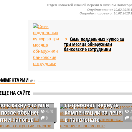
Отдел новостей «Нашей версии в Нижнем Новогор
Опубликовано:
10.02.2018 
Отредактировано:
10.02.2018 
Семь поддельных купюр за
три месяца обнаружили
банковские сотрудники
ОММЕНТАРИИ
рованное с
С жительницы Нижнего
0
том Гойхманом ТП
Новгорода, 88-летнего
ЕЩЕ НА САЙТЕ
городец»
инвалида 1 группы, ПФР
ло в казну 512 млн
потребовал вернуть
 после обвинения
компенсации за лечение
4240
ытии налогов
0
в пансионате
ер ООО ТП
Порядка 46 тыс. рублей