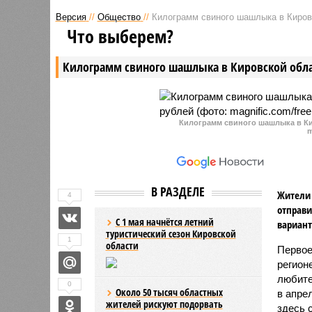
забили 59-летнего мужчину.
«Нижегор
Версия
//
Общество
//
Килограмм свиного шашлыка в Кировс
Причем уголовные дела после
которого
Что выберем?
этого скандала были заведены
два угол
не только в отношении
подозрен
Килограмм свиного шашлыка в Кировской обла
малолетних убийц, но и на 18-ти
частично
летнего местного жителя,
и переве
устроившего самосуд над
Нижегоро
подростками, а позже и в
полумилл
отношении полицейских,
Килограмм свиного шашлыка в Ки
m
подозреваемых в халатности.
В РАЗДЕЛЕ
Жители 
4
отправи
С 1 мая начнётся летний
вариант
туристический сезон Кировской
1
области
Первое
регион
любите
0
Около 50 тысяч областных
в апре
жителей рискуют подорвать
здесь 