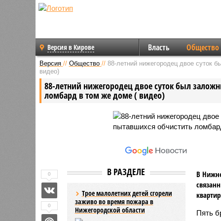
Власть
Общество
Версия в Кирове
Версия
//
Общество
//
88-летний нижегородец двое суток б
видео)
88-летний нижегородец двое суток был заложн
ломбард в том же доме ( видео)
В РАЗДЕЛЕ
В Нижн
0
связанн
Трое малолетних детей сгорели
квартир
заживо во время пожара в
0
Нижегородской области
Пять б