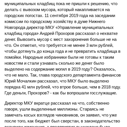
муниципальных кладбищ пока не пришли к решению, что
делать с вывозом мусора, который накапливается на
городских погостах. 11 сентября 2019 года на заседании
комиссии по городскому хозяйству в думе Нижнего
Новгорода директор МКУ «Управление муниципальных
кладбищ города» Андрей Прохоров рассказал о нехватке
денег. Вывозить мусор с мест захоронения больше не на
что. Он отметил, что требуется не менее 3 млн рублей,
чтобы дотянуть до конца года и не превратить кладбища в
помойки. Народные избранники были не готовы к таким
новостям и стали узнавать сколько же денег было
выделено на содержание могил в 2019 году? Оказалось,
что не мало. Так, глава городского департамента финансов
Юрий Мочалкин рассказал, что МКУ было выделено
порядка 41 млн рублей, что втрое больше, чем в 2018 году.
Где деньги, Прохоров? - как бы вопрошали госслужащие.
Директор МКУ вкратце рассказал на что, собственно
говоря, ушли выделенные миллионы. Стараясь не
замечать косых взглядов чиновников, он заявил, что уже
после того, как бюджет был сверстан, в законодательство
вступили изменения, а предприятие вынуждено было