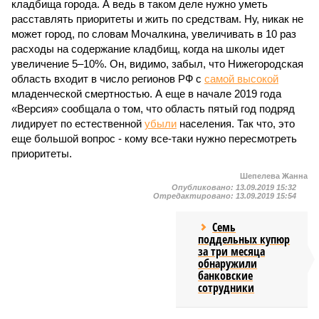
кладбища города. А ведь в таком деле нужно уметь
расставлять приоритеты и жить по средствам. Ну, никак не
может город, по словам Мочалкина, увеличивать в 10 раз
расходы на содержание кладбищ, когда на школы идет
увеличение 5–10%. Он, видимо, забыл, что Нижегородская
область входит в число регионов РФ с
самой высокой
младенческой смертностью. А еще в начале 2019 года
«Версия» сообщала о том, что область пятый год подряд
лидирует по естественной
убыли
населения. Так что, это
еще большой вопрос - кому все-таки нужно пересмотреть
приоритеты.
Шепелева Жанна
Опубликовано:
13.09.2019 15:32
Отредактировано:
13.09.2019 15:54
Семь
поддельных купюр
за три месяца
обнаружили
банковские
сотрудники