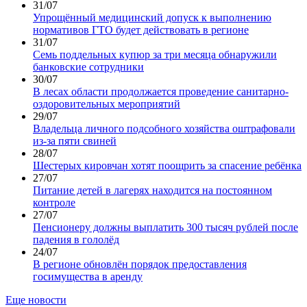
31/07
Упрощённый медицинский допуск к выполнению
нормативов ГТО будет действовать в регионе
31/07
Семь поддельных купюр за три месяца обнаружили
банковские сотрудники
30/07
В лесах области продолжается проведение санитарно-
оздоровительных мероприятий
29/07
Владельца личного подсобного хозяйства оштрафовали
из-за пяти свиней
28/07
Шестерых кировчан хотят поощрить за спасение ребёнка
27/07
Питание детей в лагерях находится на постоянном
контроле
27/07
Пенсионеру должны выплатить 300 тысяч рублей после
падения в гололёд
24/07
В регионе обновлён порядок предоставления
госимущества в аренду
Еще новости