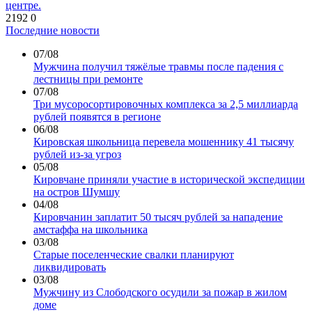
центре.
2192
0
Последние новости
07/08
Мужчина получил тяжёлые травмы после падения с
лестницы при ремонте
07/08
Три мусоросортировочных комплекса за 2,5 миллиарда
рублей появятся в регионе
06/08
Кировская школьница перевела мошеннику 41 тысячу
рублей из-за угроз
05/08
Кировчане приняли участие в исторической экспедиции
на остров Шумшу
04/08
Кировчанин заплатит 50 тысяч рублей за нападение
амстаффа на школьника
03/08
Старые поселенческие свалки планируют
ликвидировать
03/08
Мужчину из Слободского осудили за пожар в жилом
доме