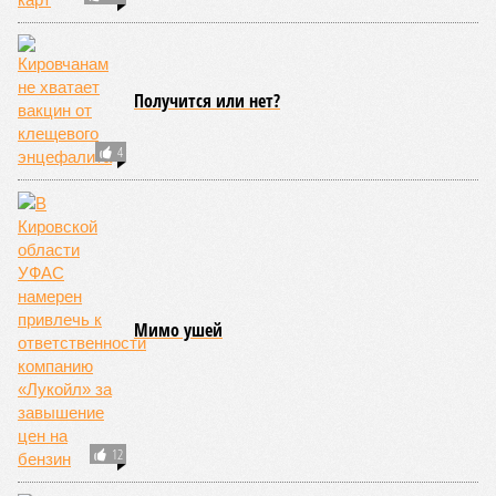
Получится или нет?
4
Мимо ушей
12