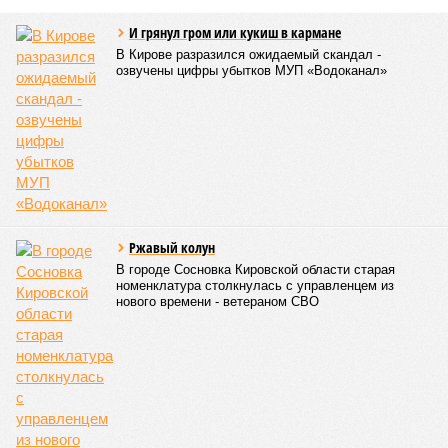
И грянул гром или кукиш в кармане
В Кирове разразился ожидаемый скандал -
озвучены цифры убытков МУП «Водоканал»
Ржавый колун
В городе Сосновка Кировской области старая
номенклатура столкнулась с управленцем из
нового времени - ветераном СВО