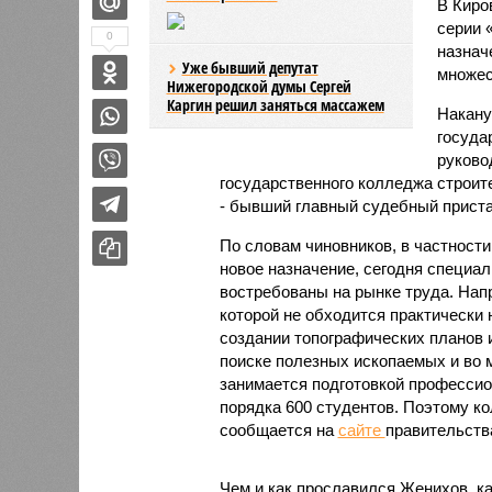
В Киро
серии 
0
назнач
Уже бывший депутат
множес
Нижегородской думы Сергей
Каргин решил заняться массажем
Накану
госуда
руково
государственного колледжа строит
- бывший главный судебный приста
По словам чиновников, в частности
новое назначение, сегодня специал
востребованы на рынке труда. Напр
которой не обходится практически
создании топографических планов и
поиске полезных ископаемых и во 
занимается подготовкой профессио
порядка 600 студентов. Поэтому к
сообщается на
сайте
правительства
Чем и как прославился Женихов, как