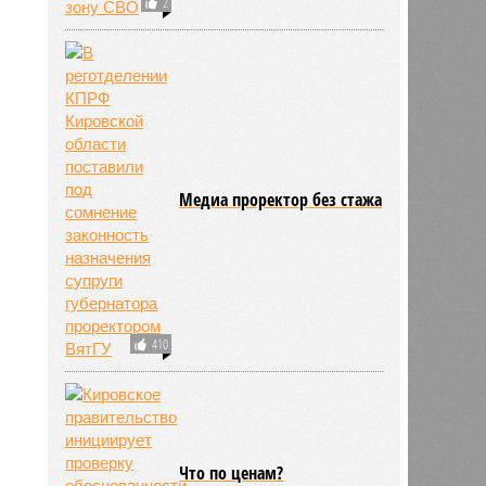
2
Медиа проректор без стажа
410
Что по ценам?