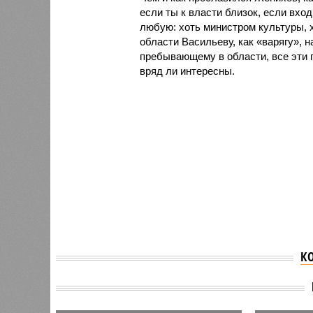
если ты к власти близок, если вх
любую: хоть министром культуры, х
области Васильеву, как «варягу», н
пребывающему в области, все эти п
вряд ли интересны.
К
Результатом участия
Кировской области на
Кировс
ПМЭФ-2024 стали
стала 