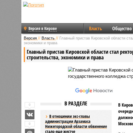
Власть
Общество
Версия в Кирове
Версия
//
Власть
//
Главный пристав Кировской области ста
экономики и права
Главный пристав Кировской области стал рект
строительства, экономики и права
В РАЗДЕЛЕ
В Киров
0
очередн
В отношении экс-главы
должнос
администрации Арзамаса
Московс
0
Нижегородской области обвинение
стало еще жестче