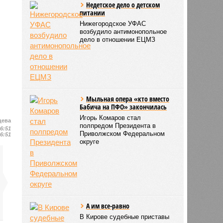
Недетское дело о детском
питании
Нижегородское УФАС
возбудило антимонопольное
дело в отношении ЕЦМЗ
Мыльная опера «кто вместо
Бабича на ПФО» закончилась
Игорь Комаров стал
цева
полпредом Президента в
16:51
Приволжском Федеральном
16:51
округе
А им все-равно
В Кирове судебные приставы