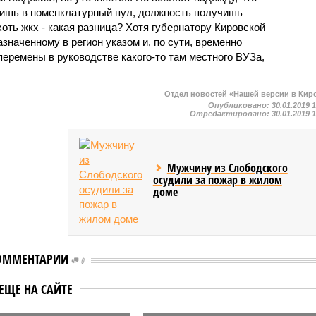
одишь в номенклатурный пул, должность получишь
оть жкх - какая разница? Хотя губернатору Кировской
азначенному в регион указом и, по сути, временно
еремены в руководстве какого-то там местного ВУЗа,
Отдел новостей «Нашей версии в Кир
Опубликовано:
30.01.2019 
Отредактировано:
30.01.2019 
Мужчину из Слободского
осудили за пожар в жилом
доме
ОММЕНТАРИИ
0
В Кировской области
кая область вновь
ЕЩЕ НА САЙТЕ
открыли горячую лини
аутсайдером ПФО