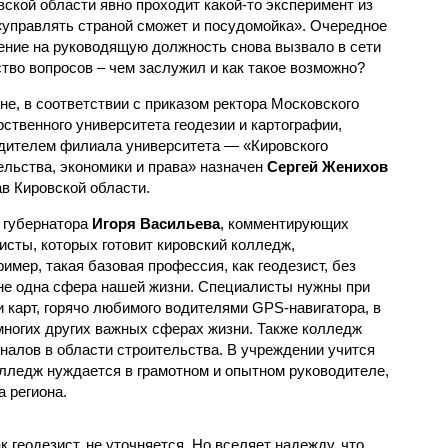
вской области явно проходит какой-то эксперимент из
«управлять страной сможет и посудомойка». Очередное
ение на руководящую должность снова вызвало в сети
тво вопросов – чем заслужил и как такое возможно?
не, в соответствии с приказом ректора Московского
рственного университета геодезии и картографии,
дителем филиала университета — «Кировского
ельства, экономики и права» назначен
Сергей Женихов
в Кировской области.
 губернатора
Игоря Васильева
, комментирующих
исты, которых готовит кировский колледж,
имер, такая базовая профессия, как геодезист, без
 не одна сфера нашей жизни. Специалисты нужны при
 карт, горячо любимого водителями GPS-навигатора, в
многих других важных сферах жизни. Также колледж
налов в области строительства. В учреждении учится
олледж нуждается в грамотном и опытном руководителе,
 региона.
 геодезист, не уточняется. Но вселяет надежду, что