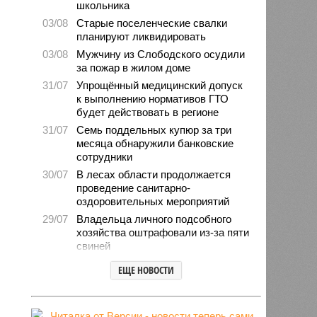
школьника
03/08
Старые поселенческие свалки
планируют ликвидировать
03/08
Мужчину из Слободского осудили
за пожар в жилом доме
31/07
Упрощённый медицинский допуск
к выполнению нормативов ГТО
будет действовать в регионе
31/07
Семь поддельных купюр за три
месяца обнаружили банковские
сотрудники
30/07
В лесах области продолжается
проведение санитарно-
оздоровительных мероприятий
29/07
Владельца личного подсобного
хозяйства оштрафовали из-за пяти
свиней
28/07
Шестерых кировчан хотят
ЕЩЕ НОВОСТИ
поощрить за спасение ребёнка
27/07
Питание детей в лагерях
находится на постоянном контроле