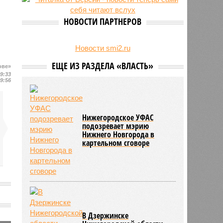
27/07
Пенсионеру должны выплатить
300 тысяч рублей после падения в
НОВОСТИ ПАРТНЕРОВ
гололёд
24/07
В регионе обновлён порядок
предоставления госимущества в
Новости smi2.ru
аренду
ЕЩЕ ИЗ РАЗДЕЛА «ВЛАСТЬ»
ове»
19:33
19:56
Нижегородское УФАС
подозревает мэрию
Нижнего Новгорода в
картельном сговоре
ю
В Дзержинске