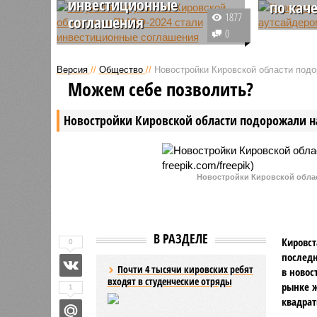
инвестиционные
по кач
1877
соглашения
В 2023 г
0
Команда Кировской области
вновь пр
участвовала в работе
Приволжс
Версия
//
Общество
//
Новостройки Кировской области под
Петербургского международного
округа с
Можем себе позволить?
экономического форума, впервые
качество
представив собственный стенд.
общеросс
Новостройки Кировской области подорожали н
Итогом участия стали
область 
инвестиционные соглашения на
64 млрд рублей.
Новостройки Кировской област
В РАЗДЕЛЕ
Кировст
0
последн
Почти 4 тысячи кировских ребят
в новос
входят в студенческие отряды
рынке ж
1
квадрат