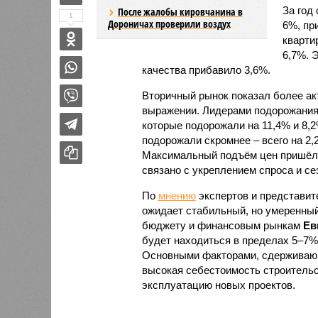
За год
После жалобы кировчанина в
1
Дороничах проверили воздух
6%, пр
кварти
6,7%. 
качества прибавило 3,6%.
Вторичный рынок показал более ак
выражении. Лидерами подорожания 
которые подорожали на 11,4% и 8,
подорожали скромнее – всего на 2,2
Максимальный подъём цен пришёлся
связано с укреплением спроса и с
По
мнению
экспертов и представите
ожидает стабильный, но умеренный
бюджету и финансовым рынкам
Ев
будет находиться в пределах 5–7%
Основными факторами, сдерживающ
высокая себестоимость строительс
эксплуатацию новых проектов.