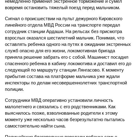
немедленно применил экстренное торможение и сумел
вовремя остановить тяжелый поезд перед мальчиком.
Сигнал о происшествии на пульт дежурного Кировского
линейного отдела МВД России на транспорте передал
сотрудник станции Ардаши. На рельсах без присмотра
взрослых оказался шестилетний мальчик. Понимая, что
оставлять ребенка одного на путях в ожидании экстренных
служб опасно для его жизни, локомотивная бригада
приняла решение забрать его с собой. Машинист посадил
спасенного ребенка в кабину локомотива и доставил его до
следующей по маршруту станции Лянгасово. К моменту
прибытия состава на платформе мальчика уже ждали
инспекторы по делам несовершеннолетних транспортной
полиции.
Сотрудники МВД оперативно установили личность
малолетнего и связались с его родственниками. Как
выяснилось позже, взволнованные родители к этому
моменту уже несколько часов безрезультатно пытались
самостоятельно найти сына.
Полицейские благополучно передали ребенка семье.