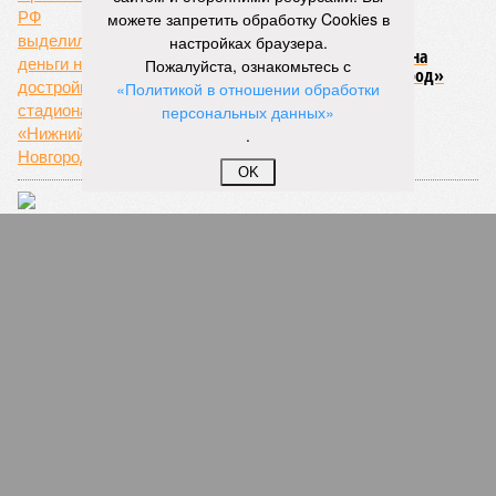
можете запретить обработку Cookies в
настройках браузера.
Правительство РФ выделило деньги на
Пожалуйста, ознакомьтесь с
достройку стадиона «Нижний Новгород»
«Политикой в отношении обработки
персональных данных»
.
OK
Росприроднадзор намерен привлечь к
ответственности мэра Дзержинска
СЛУЧАЙНЫЕ СТАТЬИ
Умен, красив, но вороват
Объявленный в федеральный розыск экс-депутат
Кировской Гордумы Дмитрий Никулин может
находиться в Грузии