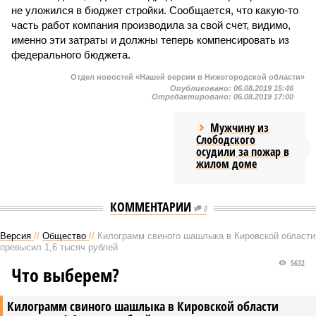
не уложился в бюджет стройки. Сообщается, что какую-то
часть работ компания производила за свой счет, видимо,
именно эти затраты и должны теперь компенсировать из
федерального бюджета.
Отдел новостей «Нашей версии в Нижегородской области»
Опубликовано:
06.08.2019 15:46
Отредактировано:
06.08.2019 17:00
Мужчину из
Слободского
осудили за пожар в
жилом доме
КОММЕНТАРИИ
0
Версия
//
Общество
//
Килограмм свиного шашлыка в Кировской области
превысил 1,6 тысяч рублей
5632
Что выберем?
Килограмм свиного шашлыка в Кировской области