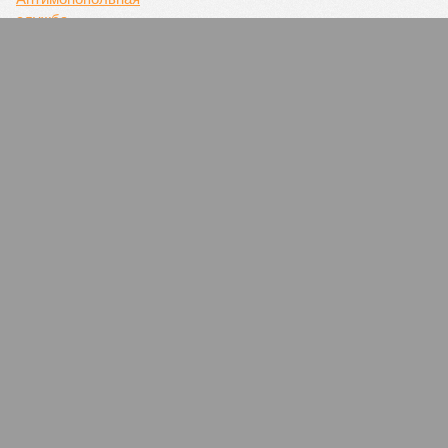
Антимонопольная служба провела проверку
на местных птицефабриках
СЛУЧАЙНЫЕ СТАТЬИ
Гроши на память
В Кировской области на сохранение объектов ОКН
выделяется средств во много раз меньше
необходимого
«Брошенный» дом