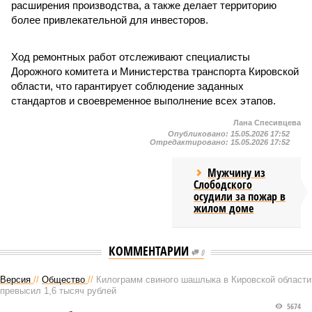
расширения производства, а также делает территорию
более привлекательной для инвесторов.
Ход ремонтных работ отслеживают специалисты
Дорожного комитета и Министерства транспорта Кировской
области, что гарантирует соблюдение заданных
стандартов и своевременное выполнение всех этапов.
Лана Спесивцева
Опубликовано:
15.05.2026 17:52
Отредактировано:
15.05.2026 17:52
Мужчину из
Слободского
осудили за пожар в
жилом доме
КОММЕНТАРИИ
0
Версия
//
Общество
//
Килограмм свиного шашлыка в Кировской области
превысил 1,6 тысяч рублей
5674