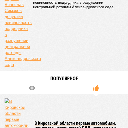
ЕЩЕ ИЗ РАЗДЕЛА «ОБЩЕСТВО»
Химические отходы у домов больше трёх лет
угрожают жизням местных жителей
Факт наличия личинок в еде школьников
подтвержден прокуратурой