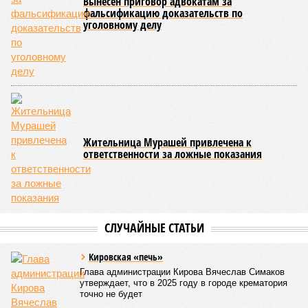
инструменты ценовой политики: скидки, рассрочки и
выгодные условия покупки.
Ранее глава Банка России
Эльвира Набиуллина
на пресс-
конференции сообщила, что за 2025 год цены на первичное
жильё выросли на 8,7%, что превышает инфляционные
показатели. Этот рост связывают с активизацией спроса на
фоне ожиданий ужесточения условий льготной ипотеки,
которое произошло в июле 2025 года.
Лана Спесивцева
Опубликовано:
24.02.2026 16:51
Отредактировано:
24.02.2026 16:51
Семь
поддельных купюр
за три месяца
обнаружили
банковские
сотрудники
КОММЕНТАРИИ
0