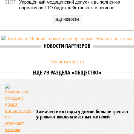
Кировстат обнародовал данные по рынку жилой недвижимости
за последний квартал 2025 года. Средняя стоимость квадратного
метра в новостройках достигла 124 934 рублей, тогда как на
вторичном рынке жилья цена оказалась существенно ниже – 92
947 рублей за квадратный метр.
За год средняя цена квартир в новых домах
увеличилась
на 6%, при этом наиболее ощутимым ростом отметились
квартиры улучшенного качества: их стоимость выросла на
6,7%. Элитные объекты подорожали на 5,8%, а жильё
среднего качества прибавило 3,6%.
Вторичный рынок показал более активную динамику: цены
выросли на 8,7% в годовом выражении. Лидерами
подорожания стали квартиры среднего и улучшенного
качества, которые подорожали на 11,4% и 8,2%
соответственно. В то же время элитные апартаменты
подорожали скромнее – всего на 2,2%, а жильё низкого
качества – лишь на 1,2%. Максимальный подъём цен