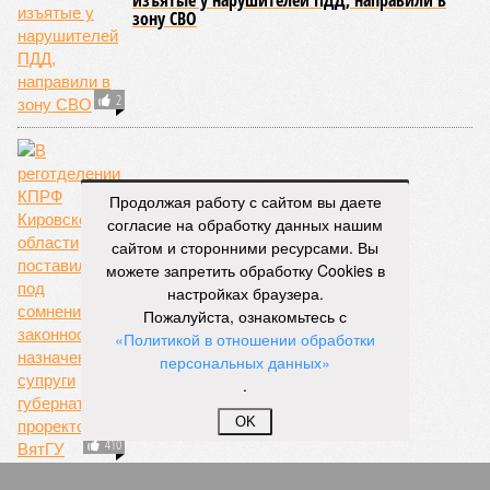
Врачи диагностировали у пациента редкую
болезнь «моя-моя»
Продолжая работу с сайтом вы даете
согласие на обработку данных нашим
сайтом и сторонними ресурсами. Вы
Вынесен приговор адвокатам за
фальсификацию доказательств по
можете запретить обработку Cookies в
уголовному делу
настройках браузера.
Пожалуйста, ознакомьтесь с
«Политикой в отношении обработки
персональных данных»
.
OK
Жительница Мурашей привлечена к