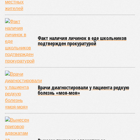
пришёлся на второй квартал 2025 года, что может быть
связано с укреплением спроса и сезонными факторами.
По
мнению
экспертов и представителей власти, рынок
недвижимости в России в 2026 году ожидает стабильный,
но умеренный рост цен. Член комитета Совета Федерации
по бюджету и финансовым рынкам
Евгения Уваркина
отметила, что рост цен на новостройки будет находиться в
пределах 5–7%, что лишь немного превысит уровень
инфляции. Основными факторами, сдерживающими более
высокие темпы подорожания, станут высокая
себестоимость строительства и сокращение количества
вводимых в эксплуатацию новых проектов.
Эксперты прогнозируют, что первичный и вторичный рынки
где-то будут показывать разнонаправленную динамику. На
рынке новостроек, скорее всего, не ожидается
значительного роста, а возможна даже стагнация с
элементами ценовой коррекции. Чтобы стимулировать
продажи в условиях повышенной закредитованности
населения, застройщики будут активно использовать