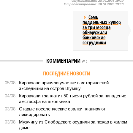
Опубликовано:
28.04.2026 19:10
Отредактировано:
28.04.2026 19:10
Семь
поддельных купюр
за три месяца
обнаружили
банковские
сотрудники
КОММЕНТАРИИ
0
Версия
//
Общество
//
Новостройки Кировской области подорожали на
6%
5480
Можем себе позволить?
Новостройки Кировской области подорожали на 6%
Новостройки Кировской области подорожали на 6% (фото:
freepik.com/freepik)