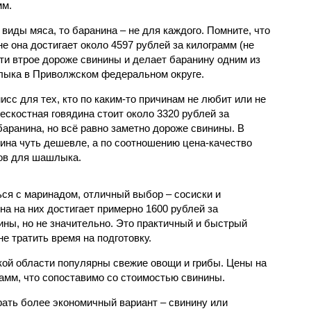
мм.
виды мяса, то баранина – не для каждого. Помните, что
не она достигает около 4597 рублей за килограмм (не
ти втрое дороже свинины и делает баранину одним из
лыка в Приволжском федеральном округе.
исс для тех, кто по каким-то причинам не любит или не
бескостная говядина стоит около 3320 рублей за
баранина, но всё равно заметно дороже свинины. В
дина чуть дешевле, а по соотношению цена-качество
тов для шашлыка.
ься с маринадом, отличный выбор – сосиски и
на на них достигает примерно 1600 рублей за
ины, но не значительно. Это практичный и быстрый
не тратить время на подготовку.
ской области популярны свежие овощи и грибы. Цены на
рамм, что сопоставимо со стоимостью свинины.
ать более экономичный вариант – свинину или