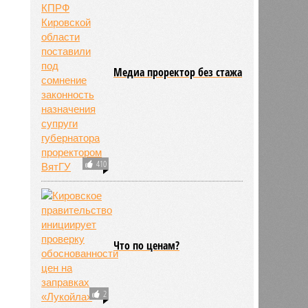
Медиа проректор без стажа
410
Что по ценам?
2