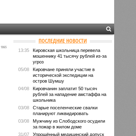
ПОСЛЕДНИЕ НОВОСТИ
1865
13:35
Кировская школьница перевела
мошеннику 41 тысячу рублей из-за
угроз
05/08
Кировчане приняли участие в
исторической экспедиции на
остров Шумшу
04/08
Кировчанин заплатит 50 тысяч
рублей за нападение амстаффа на
школьника
03/08
Старые поселенческие свалки
планируют ликвидировать
03/08
Мужчину из Слободского осудили
за пожар в жилом доме
31/07
Упрощённый медицинский допуск