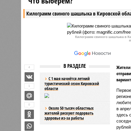
Что выберем?
404 единиц оружия, оформление
населенн
более 9000 заявлений и контроль
за возмо
Килограмм свиного шашлыка в Кировской обла
за охраной объектов ТЭК.
предстоя
сезона п
уволить 
ЖКХ Влад
Килограмм свиного шашлыка в Ки
m
В РАЗДЕЛЕ
Жители 
4
отправи
С 1 мая начнётся летний
вариант
туристический сезон Кировской
1
области
Первое
регион
любите
0
Около 50 тысяч областных
в апре
жителей рискуют подорвать
здесь 
здоровье из-за работы
соседн
рублей