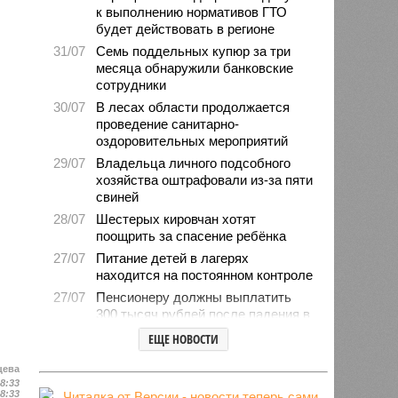
к выполнению нормативов ГТО
будет действовать в регионе
31/07
Семь поддельных купюр за три
месяца обнаружили банковские
сотрудники
30/07
В лесах области продолжается
проведение санитарно-
оздоровительных мероприятий
29/07
Владельца личного подсобного
хозяйства оштрафовали из-за пяти
свиней
28/07
Шестерых кировчан хотят
поощрить за спасение ребёнка
27/07
Питание детей в лагерях
находится на постоянном контроле
27/07
Пенсионеру должны выплатить
300 тысяч рублей после падения в
гололёд
ЕЩЕ НОВОСТИ
24/07
В регионе обновлён порядок
предоставления госимущества в
цева
18:33
аренду
18:33