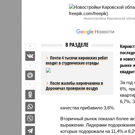
Новостройки Кировской област
В РАЗДЕЛЕ
Кировст
0
последн
Почти 4 тысячи кировских ребят
в новос
входят в студенческие отряды
рынке ж
1
квадрат
За год
После жалобы кировчанина в
1
Дороничах проверили воздух
6%, пр
кварти
6,7%. 
качества прибавило 3,6%.
Вторичный рынок показал более ак
выражении. Лидерами подорожания 
которые подорожали на 11,4% и 8,