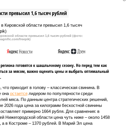
ых пунктов региона. Из-
властям с просьбами включить
жного срыва
отопление. Между тем, в
сти превысил 1,6 тысяч рублей
щего отопительного
нескольких районах
оступило предложение
Нижегородской области
министра энергетики и
отопительный сезон уже
имира Климентовского.
продлили.
ровской области превысил 1,6 тысяч рублей (фото:
agnific.com/freepik)
региона готовятся к шашлычному сезону. Но перед тем как
ться за мясом, важно оценить цены и выбрать оптимальный
.
, что приходит в голову – классическая свинина. В
е она
остается
лидером по популярности среди
лей мяса. По данным центра стратегических решений,
ле 2026 года цена за килограмм бескостной свинины
составляет примерно 1664 рубля. Для сравнения: в
ей Нижегородской области цена чуть ниже – около 1458
, а в Костроме – 1370 рублей. В Марий Эл цена