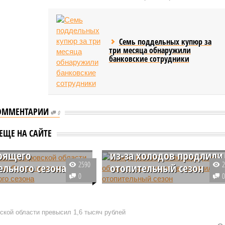
Семь поддельных купюр за
три месяца обнаружили
банковские сотрудники
ОММЕНТАРИИ
0
обрании
кой области
В ряде районов
ЕЩЕ НА САЙТЕ
дали проблемы
Нижегородской области
оящего
из-за холодов продлили
2590
ельного сезона
отопительный сезон
0
ании в Заксобрании
В связи с резким похолоданием
й области депутаты и
жители Нижнего Новгорода
и обсуждали серьезные
массово обращаются к
кой области превысил 1,6 тысяч рублей
 с отоплением многих
региональным и городским