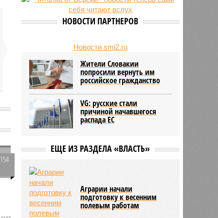
24/07
Гострудинспекция выявила
нарушения после несчастного
НОВОСТИ ПАРТНЕРОВ
случая на пилораме в Кирсе
23/07
Режим работы местных детских
садов собираются продлить
Новости smi2.ru
Жители Словакии
попросили вернуть им
российское гражданство
VG: русские стали
причиной начавшегося
распада EC
ЕЩЕ ИЗ РАЗДЕЛА «ВЛАСТЬ»
2154
0
Аграрии начали
подготовку к весенним
полевым работам