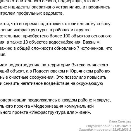
шего отопительного сезона, подчеркнув, что все
шие инциденты оперативно устранялись и находились
нтролем профильных ведомств.
ется, что во время подготовки к отопительному сезону
ение инфраструктуры: в районах и округах
отельные, приобретено более 100 объектов основного
ния, а также 13 объектов водоснабжения. Важным
ажин: в общей сложности обновлено 7 источников, что
ия.
ам водоотведения, на территории Вятскополянского
щий объект, а в Подосиновском и Юрьянском районах
ные очистные сооружения. Это позволило повысить
 и снизить негативное воздействие на окружающую
модернизации продолжались в каждом районе и округе,
ального проекта «Модернизация коммунальной
ьного проекта «Инфраструктура для жизни».
Лана Спесив
Опубликовано:
21.05.2026 
Отредактировано:
21.05.2026 