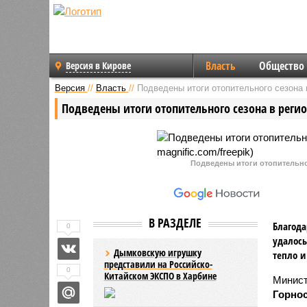
Власть
Общество
Версия в Кирове
Версия
//
Власть
//
Подведены итоги отопительного сезона 
Подведены итоги отопительного сезона в реги
Подведены итоги отопительног
В РАЗДЕЛЕ
Благода
0
удалось
Дымковскую игрушку
тепло и
представили на Российско-
0
Китайском ЭКСПО в Харбине
Минист
Горнос