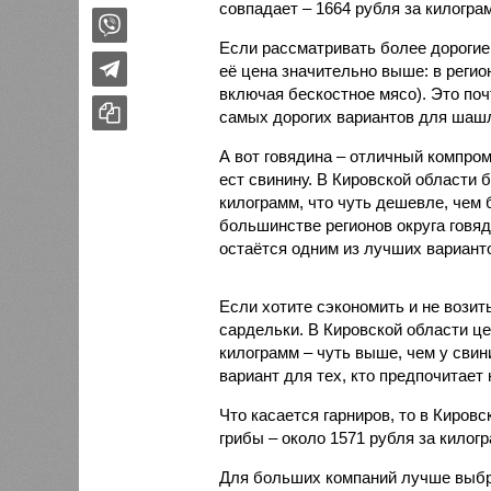
совпадает – 1664 рубля за килогра
Если рассматривать более дорогие 
её цена значительно выше: в регио
включая бескостное мясо). Это поч
самых дорогих вариантов для шаш
А вот говядина – отличный компром
ест свинину. В Кировской области 
килограмм, что чуть дешевле, чем 
большинстве регионов округа говя
остаётся одним из лучших вариан
Если хотите сэкономить и не возит
сардельки. В Кировской области це
килограмм – чуть выше, чем у свин
вариант для тех, кто предпочитает 
Что касается гарниров, то в Киров
грибы – около 1571 рубля за килог
Для больших компаний лучше выбр