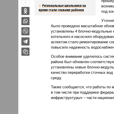
прошед
0
Региональные школьники на
возник
время стали главами районов
под ко
Уточня
было проведено масштабное обновл
установлены 4 блочно-модульные к
котельного и насосного оборудова
аспектом стало ремонтирование скв
повысило надежность водоснабжен
Особое внимание уделялось систем
района был обновлен соответствую
установлены новые блочно-модуль
качество переработки сточных вод
среду.
Также сообщается, что работы по 
в том числе при поддержке федер
инфраструктуры» – части национал