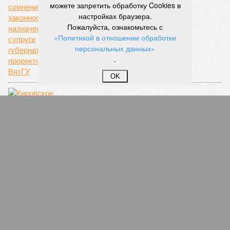
можете запретить обработку Cookies в
настройках браузера.
26 двоен и 3 тройни родились в областном
Пожалуйста, ознакомьтесь с
перинатальном центре
«Политикой в отношении обработки
персональных данных»
.
OK
Поедем полечиться?
Праздник объединил гостей на прогулочной
Спасской