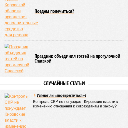
где-то будут показывать разнонаправленную динамику. На
рынке новостроек, скорее всего, не ожидается
значительного роста, а возможна даже стагнация с
элементами ценовой коррекции. Чтобы стимулировать
продажи в условиях повышенной закредитованности
населения, застройщики будут активно использовать
инструменты ценовой политики: скидки, рассрочки и
выгодные условия покупки.
Ранее глава Банка России
Эльвира Набиуллина
на пресс-
конференции сообщила, что за 2025 год цены на первичное
жильё выросли на 8,7%, что превышает инфляционные
показатели. Этот рост связывают с активизацией спроса на
фоне ожиданий ужесточения условий льготной ипотеки,
которое произошло в июле 2025 года.
Лана Спесивцева
Опубликовано:
24.02.2026 16:51
Отредактировано:
24.02.2026 16:51
Мужчину из
Слободского
осудили за пожар в