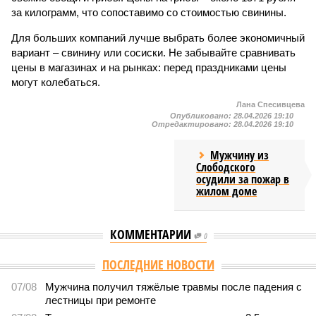
за килограмм, что сопоставимо со стоимостью свинины.
Для больших компаний лучше выбрать более экономичный
вариант – свинину или сосиски. Не забывайте сравнивать
цены в магазинах и на рынках: перед праздниками цены
могут колебаться.
Лана Спесивцева
Опубликовано:
28.04.2026 19:10
Отредактировано:
28.04.2026 19:10
Мужчину из
Слободского
осудили за пожар в
жилом доме
КОММЕНТАРИИ
0
Версия
//
Общество
//
Новостройки Кировской области подорожали на
6%
5520
Можем себе позволить?