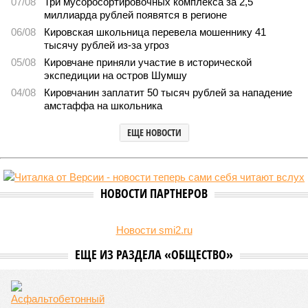
Новостройки Кировской области подорожали на 6%
Новостройки Кировской области подорожали на 6% (фото:
freepik.com/freepik)
Кировстат обнародовал данные по рынку жилой недвижимости
за последний квартал 2025 года. Средняя стоимость квадратного
метра в новостройках достигла 124 934 рублей, тогда как на
вторичном рынке жилья цена оказалась существенно ниже – 92
947 рублей за квадратный метр.
За год средняя цена квартир в новых домах
увеличилась
на 6%, при этом наиболее ощутимым ростом отметились
квартиры улучшенного качества: их стоимость выросла на
6,7%. Элитные объекты подорожали на 5,8%, а жильё
среднего качества прибавило 3,6%.