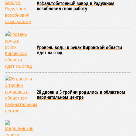
Вторичный рынок показал более активную динамику: цены
выросли на 8,7% в годовом выражении. Лидерами
подорожания стали квартиры среднего и улучшенного
качества, которые подорожали на 11,4% и 8,2%
соответственно. В то же время элитные апартаменты
подорожали скромнее – всего на 2,2%, а жильё низкого
качества – лишь на 1,2%. Максимальный подъём цен
пришёлся на второй квартал 2025 года, что может быть
связано с укреплением спроса и сезонными факторами.
По
мнению
экспертов и представителей власти, рынок
недвижимости в России в 2026 году ожидает стабильный,
но умеренный рост цен. Член комитета Совета Федерации
по бюджету и финансовым рынкам
Евгения Уваркина
отметила, что рост цен на новостройки будет находиться в
пределах 5–7%, что лишь немного превысит уровень
инфляции. Основными факторами, сдерживающими более
высокие темпы подорожания, станут высокая
себестоимость строительства и сокращение количества
вводимых в эксплуатацию новых проектов.
Эксперты прогнозируют, что первичный и вторичный рынки