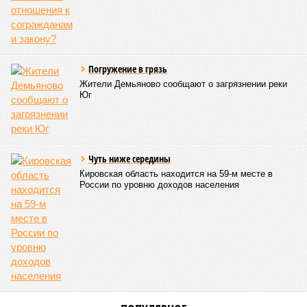
жилом доме
КОММЕНТАРИИ
0
ПОСЛЕДНИЕ НОВОСТИ
07/08
Мужчина получил тяжёлые травмы после падения с
лестницы при ремонте
07/08
Три мусоросортировочных комплекса за 2,5
миллиарда рублей появятся в регионе
06/08
Кировская школьница перевела мошеннику 41
тысячу рублей из-за угроз
05/08
Кировчане приняли участие в исторической
экспедиции на остров Шумшу
04/08
Кировчанин заплатит 50 тысяч рублей за нападение
амстаффа на школьника
ЕЩЕ НОВОСТИ