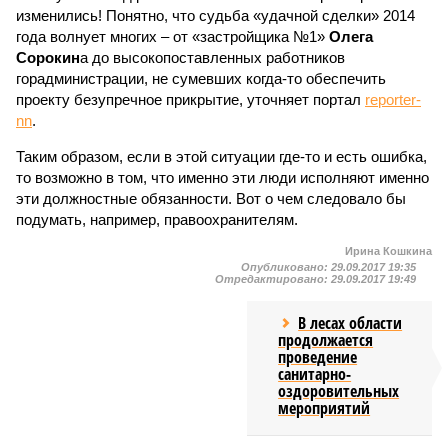
изменились! Понятно, что судьба «удачной сделки» 2014
года волнует многих – от «застройщика №1»
Олега
Сорокин
а до высокопоставленных работников
горадминистрации, не сумевших когда-то обеспечить
проекту безупречное прикрытие, уточняет портал
reporter-
nn
.
Таким образом, если в этой ситуации где-то и есть ошибка,
то возможно в том, что именно эти люди исполняют именно
эти должностные обязанности. Вот о чем следовало бы
подумать, например, правоохранителям.
Ирина Кошкина
Опубликовано:
29.09.2017 19:35
Отредактировано:
29.09.2017 19:49
В лесах области
продолжается
проведение
санитарно-
оздоровительных
мероприятий