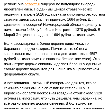
регионе она
остается
лидером по популярности среди
любителей мяса. По данным центра стратегических
решений, в апреле 2026 года цена за килограмм бескостной
свинины здесь составляет примерно 1664 рубля. Для
сравнения: в соседней Нижегородской области цена чуть
ниже – около 1458 рублей, а в Костроме – 1370 рублей. В
Марий Эл цена совпадает – 1664 рубля за килограмм.
Если рассматривать более дорогие виды мяса, то
баранина – не для каждого. Помните, что её цена
значительно выше: в регионе она достигает около 4597
рублей за килограмм (не включая бескостное мясо). Это
почти втрое дороже свинины и делает баранину одним из
самых дорогих вариантов для шашлыка в Приволжском
федеральном округе.
А вот говядина – отличный компромисс для тех, кто по
каким-то причинам не любит или не ест свинину. В
Кировской области бескостная говядина стоит около 3320
рублей за килограмм, что чуть дешевле, чем баранина, но
всё равно заметно дороже свинины. В большинстве
регионов округа говядина чуть дешевле, а по соотношению