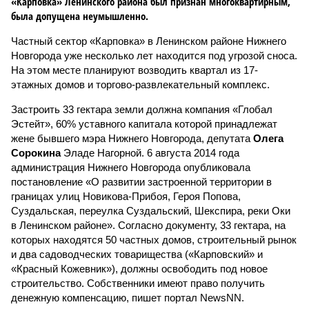
«Карповка» Ленинского района был признан многоквартирным,
была допущена неумышленно.
Частный сектор «Карповка» в Ленинском районе Нижнего
Новгорода уже несколько лет находится под угрозой сноса.
На этом месте планируют возводить квартал из 17-
этажных домов и торгово-развлекательный комплекс.
Застроить 33 гектара земли должна компания «Глобал
Эстейт», 60% уставного капитала которой принадлежат
жене бывшего мэра Нижнего Новгорода, депутата
Олега
Сорокина
Эладе Нагорной. 6 августа 2014 года
администрация Нижнего Новгорода опубликовала
постановление «О развитии застроенной территории в
границах улиц Новикова-Прибоя, Героя Попова,
Суздальская, переулка Суздальский, Шекспира, реки Оки
в Ленинском районе». Согласно документу, 33 гектара, на
которых находятся 50 частных домов, строительный рынок
и два садоводческих товарищества («Карповский» и
«Красный Кожевник»), должны освободить под новое
строительство. Собственники имеют право получить
денежную компенсацию, пишет портал NewsNN.