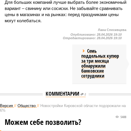
Для больших компаний лучше выбрать более экономичный
вариант – свинину или сосиски. Не забывайте сравнивать
цены в магазинах и на рынках: перед праздниками цены
могут колебаться.
Лана Спесивцева
Опубликовано:
28.04.2026 19:10
Отредактировано:
28.04.2026 19:10
Семь
поддельных купюр
за три месяца
обнаружили
банковские
сотрудники
КОММЕНТАРИИ
0
Версия
//
Общество
//
Новостройки Кировской области подорожали на
6%
5488
Можем себе позволить?