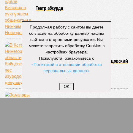
Театр абсурда
Продолжая работу с сайтом вы даете
согласие на обработку данных нашим
сайтом и сторонними ресурсами. Вы
можете запретить обработку Cookies в
настройках браузера.
Пожалуйста, ознакомьтесь с
В Кстово Нижегородской области бойцовский
«Политикой в отношении обработки
пес изуродовал девушку
персональных данных»
.
OK
Замглавы мэрии Дзержинска Александр
Кабанов вышел на свободу