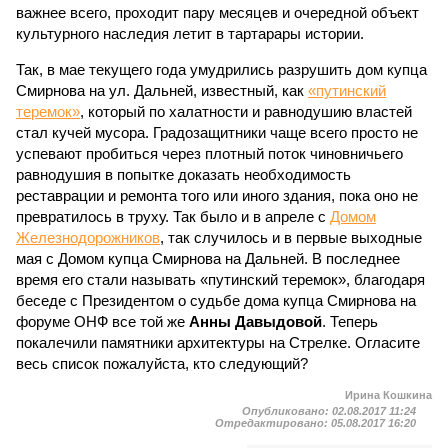
важнее всего, проходит пару месяцев и очередной объект
культурного наследия летит в тартарары истории.
Так, в мае текущего года умудрились разрушить дом купца
Смирнова на ул. Дальней, известный, как
«путинский
теремок»
, который по халатности и равнодушию властей
стал кучей мусора. Градозащитники чаще всего просто не
успевают пробиться через плотный поток чиновничьего
равнодушия в попытке доказать необходимость
реставрации и ремонта того или иного здания, пока оно не
превратилось в труху. Так было и в апреле с
Домом
Железнодорожников
, так случилось и в первые выходные
мая с Домом купца Смирнова на Дальней. В последнее
время его стали называть «путинский теремок», благодаря
беседе с Президентом о судьбе дома купца Смирнова на
форуме ОНФ все той же
Анны Давыдовой
. Теперь
покалечили памятники архитектуры на Стрелке. Огласите
весь список пожалуйста, кто следующий?
Ирина Кошкина
Опубликовано:
02.08.2017 11:24
Отредактировано:
05.08.2017 16:20