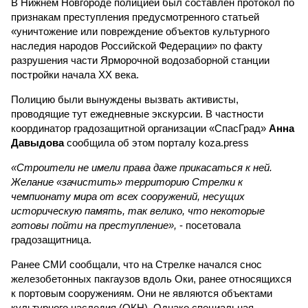
В Нижнем Новгороде полицией был составлен протокол по
признакам преступления предусмотренного статьей
«уничтожение или повреждение объектов культурного
наследия народов Российской Федерации» по факту
разрушения части Ярморочной водозаборной станции
постройки начала XX века.
Полицию были вынуждены вызвать активисты,
проводящие тут ежедневные экскурсии. В частности
координатор градозащитной организации «СпасГрад»
Анна
Давыдова
сообщила об этом порталу koza.press
«Строители не имели права даже прикасаться к ней.
Желание «зачистить» территорию Стрелки к
чемпионату мира от всех сооружений, несущих
историческую память, так велико, что некоторые
готовы пойти на преступление»,
- посетовала
градозащитница.
Ранее СМИ сообщали, что на Стрелке начался снос
железобетонных пакгаузов вдоль Оки, ранее относящихся
к портовым сооружениям. Они не являются объектами
культурного наследия (ОКН). Однако специальная