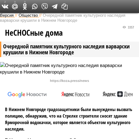
2
0
0
Версия в Кирове
Версия
//
Общество
//
Очередной памятник культурного наследия
варварски крушили в Нижнем Новгороде
3357
НеСНОСные дома
Очередной памятник культурного наследия варварски
крушили в Нижнем Новгороде
https://koza.press/news
В Нижнем Новгороде градозащитники были вынуждены вызвать
полицию, обнаружив, что на Стрелке строители сносят здание
Ярморочной водокачки, которое является объектом культурного
наследия.