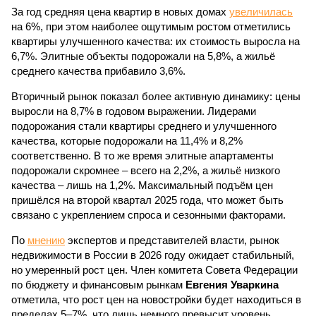
За год средняя цена квартир в новых домах
увеличилась
на 6%, при этом наиболее ощутимым ростом отметились
квартиры улучшенного качества: их стоимость выросла на
6,7%. Элитные объекты подорожали на 5,8%, а жильё
среднего качества прибавило 3,6%.
Вторичный рынок показал более активную динамику: цены
выросли на 8,7% в годовом выражении. Лидерами
подорожания стали квартиры среднего и улучшенного
качества, которые подорожали на 11,4% и 8,2%
соответственно. В то же время элитные апартаменты
подорожали скромнее – всего на 2,2%, а жильё низкого
качества – лишь на 1,2%. Максимальный подъём цен
пришёлся на второй квартал 2025 года, что может быть
связано с укреплением спроса и сезонными факторами.
По
мнению
экспертов и представителей власти, рынок
недвижимости в России в 2026 году ожидает стабильный,
но умеренный рост цен. Член комитета Совета Федерации
по бюджету и финансовым рынкам
Евгения Уваркина
отметила, что рост цен на новостройки будет находиться в
пределах 5–7%, что лишь немного превысит уровень