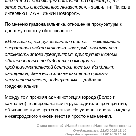
является исполняющим обязанности директора, и в
этом есть определенное лукавство»,
- заявил г-н Панов в
интервью НИА «Нижний Новгород».
По мнению градоначальника, отношение прокуратуры к
данному вопросу обоснованное.
«Моя задача, как руководителя сейчас – максимально
оперативно найти человека, который, понимая всю
сложность этого предприятия, приступит к своим
обязанностям и не будет их совмещать с
предпринимательской деятельностью. Конфликт
интересов, даже если это не является прямым
нарушением закона, недопустим»,
– добавил
градоначальник.
Между тем прежняя администрация города (Белов и
кампания) планировала найти руководителя предприятия,
объявив конкурс претендентов. Не успели, теперь в моде у
нижегородского чиновничества просто назначения.
Отдел новостей «Нашей версии в Нижнем Новогороде»
Опубликовано:
21.02.2018 15:10
Отредактировано:
21.02.2018 16:24