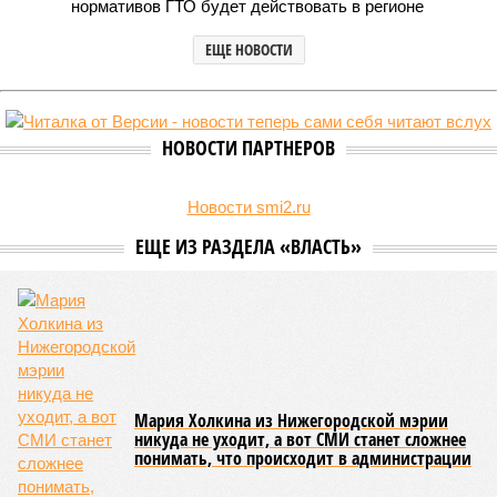
Новостройки Кировской области подорожали на 6% (фото:
freepik.com/freepik)
Кировстат обнародовал данные по рынку жилой недвижимости
за последний квартал 2025 года. Средняя стоимость квадратного
метра в новостройках достигла 124 934 рублей, тогда как на
вторичном рынке жилья цена оказалась существенно ниже – 92
947 рублей за квадратный метр.
За год средняя цена квартир в новых домах
увеличилась