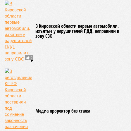
Первое, что приходит в голову – классическая свинина. В
регионе она
остается
лидером по популярности среди
любителей мяса. По данным центра стратегических
решений, в апреле 2026 года цена за килограмм бескостной
свинины здесь составляет примерно 1664 рубля. Для
сравнения: в соседней Нижегородской области цена чуть
ниже – около 1458 рублей, а в Костроме – 1370 рублей. В
Марий Эл цена совпадает – 1664 рубля за килограмм.
Если рассматривать более дорогие виды мяса, то
баранина – не для каждого. Помните, что её цена
значительно выше: в регионе она достигает около 4597
рублей за килограмм (не включая бескостное мясо). Это
почти втрое дороже свинины и делает баранину одним из
самых дорогих вариантов для шашлыка в Приволжском
федеральном округе.
А вот говядина – отличный компромисс для тех, кто по
каким-то причинам не любит или не ест свинину. В
Кировской области бескостная говядина стоит около 3320
рублей за килограмм, что чуть дешевле, чем баранина, но
всё равно заметно дороже свинины. В большинстве