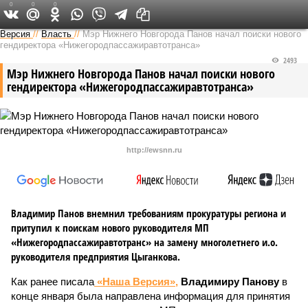
0
0
0
Версия в Кирове
Версия
//
Власть
//
Мэр Нижнего Новгорода Панов начал поиски нового
гендиректора «Нижегородпассажиравтотранса»
2493
Мэр Нижнего Новгорода Панов начал поиски нового
гендиректора «Нижегородпассажиравтотранса»
http://ewsnn.ru
Владимир Панов внемнил требованиям прокуратуры региона и
притупил к поискам нового руководителя МП
«Нижегородпассажиравтотранс» на замену многолетнего и.о.
руководителя предприятия Цыганкова.
Как ранее писала
«Наша Версия»,
Владимиру Панову
в
конце января была направлена информация для принятия