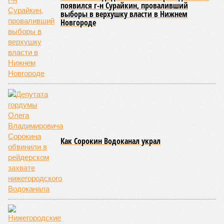
высокие темпы подорожания, станут высокая
себестоимость строительства и сокращение количества
вводимых в эксплуатацию новых проектов.
Эксперты прогнозируют, что первичный и вторичный рынки
где-то будут показывать разнонаправленную динамику. На
рынке новостроек, скорее всего, не ожидается
значительного роста, а возможна даже стагнация с
элементами ценовой коррекции. Чтобы стимулировать
продажи в условиях повышенной закредитованности
населения, застройщики будут активно использовать
инструменты ценовой политики: скидки, рассрочки и
выгодные условия покупки.
Ранее глава Банка России
Эльвира Набиуллина
на пресс-
конференции сообщила, что за 2025 год цены на первичное
жильё выросли на 8,7%, что превышает инфляционные
показатели. Этот рост связывают с активизацией спроса на
фоне ожиданий ужесточения условий льготной ипотеки,
которое произошло в июле 2025 года.