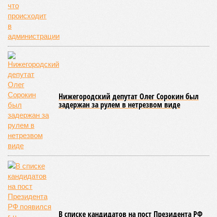
на 6%, при этом наиболее ощутимым ростом отметились
квартиры улучшенного качества: их стоимость выросла на
6,7%. Элитные объекты подорожали на 5,8%, а жильё
среднего качества прибавило 3,6%.
Вторичный рынок показал более активную динамику: цены
выросли на 8,7% в годовом выражении. Лидерами
подорожания стали квартиры среднего и улучшенного
качества, которые подорожали на 11,4% и 8,2%
соответственно. В то же время элитные апартаменты
подорожали скромнее – всего на 2,2%, а жильё низкого
качества – лишь на 1,2%. Максимальный подъём цен
пришёлся на второй квартал 2025 года, что может быть
связано с укреплением спроса и сезонными факторами.
По
мнению
экспертов и представителей власти, рынок
недвижимости в России в 2026 году ожидает стабильный,
но умеренный рост цен. Член комитета Совета Федерации
по бюджету и финансовым рынкам
Евгения Уваркина
отметила, что рост цен на новостройки будет находиться в
пределах 5–7%, что лишь немного превысит уровень
инфляции. Основными факторами, сдерживающими более