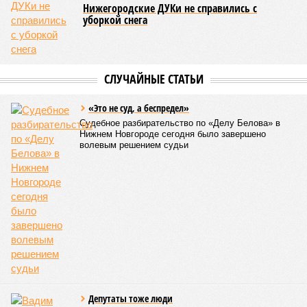
Лана Спесивцева
Опубликовано:
24.02.2026 16:51
Отредактировано:
24.02.2026 16:51
В лесах области
продолжается
проведение
санитарно-
оздоровительных
мероприятий
КОММЕНТАРИИ
0
Версия
//
Общество
//
Килограмм свиного шашлыка в Кировской области
превысил 1,6 тысяч рублей
5565
Что выберем?
Килограмм свиного шашлыка в Кировской области
превысил 1,6 тысяч рублей