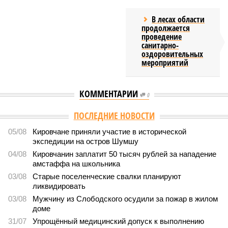
В лесах области
продолжается
проведение
санитарно-
оздоровительных
мероприятий
КОММЕНТАРИИ
0
Версия
//
Общество
//
Новостройки Кировской области подорожали на
6%
5476
Можем себе позволить?
Новостройки Кировской области подорожали на 6%