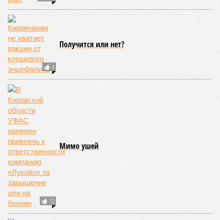
В лесах области
продолжается
проведение
санитарно-
оздоровительных
мероприятий
КОММЕНТАРИИ
0
ПОСЛЕДНИЕ НОВОСТИ
05/08
Кировчане приняли участие в исторической
экспедиции на остров Шумшу
04/08
Кировчанин заплатит 50 тысяч рублей за нападение
амстаффа на школьника
03/08
Старые поселенческие свалки планируют
ликвидировать
03/08
Мужчину из Слободского осудили за пожар в жилом
доме
31/07
Упрощённый медицинский допуск к выполнению