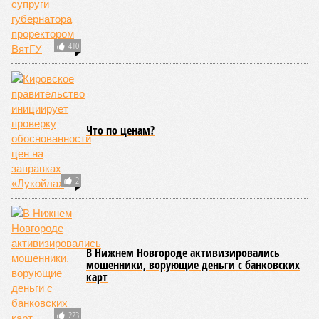
регионов округа говядина чуть дешевле, а по соотношению
цена-качество остаётся одним из лучших вариантов для
шашлыка.
Если хотите сэкономить и не возиться с маринадом,
отличный выбор – сосиски и сардельки. В Кировской
области цена на них достигает примерно 1600 рублей за
килограмм – чуть выше, чем у свинины, но не значительно.
Это практичный и быстрый вариант для тех, кто
предпочитает не тратить время на подготовку.
Что касается гарниров, то в Кировской области популярны
свежие овощи и грибы. Цены на грибы – около 1571 рубля
за килограмм, что сопоставимо со стоимостью свинины.
Для больших компаний лучше выбрать более экономичный
вариант – свинину или сосиски. Не забывайте сравнивать
цены в магазинах и на рынках: перед праздниками цены
могут колебаться.
Лана Спесивцева
Опубликовано:
28.04.2026 19:10
Отредактировано:
28.04.2026 19:10