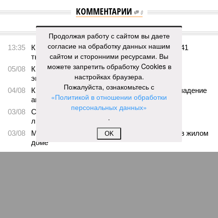
КОММЕНТАРИИ
0
ПОСЛЕДНИЕ НОВОСТИ
Продолжая работу с сайтом вы даете
согласие на обработку данных нашим
13:35
Кировская школьница перевела мошеннику 41
сайтом и сторонними ресурсами. Вы
тысячу рублей из-за угроз
можете запретить обработку Cookies в
05/08
Кировчане приняли участие в исторической
настройках браузера.
экспедиции на остров Шумшу
Пожалуйста, ознакомьтесь с
04/08
Кировчанин заплатит 50 тысяч рублей за нападение
«Политикой в отношении обработки
амстаффа на школьника
персональных данных»
03/08
Старые поселенческие свалки планируют
.
ликвидировать
03/08
Мужчину из Слободского осудили за пожар в жилом
OK
доме
ЕЩЕ НОВОСТИ
НОВОСТИ ПАРТНЕРОВ