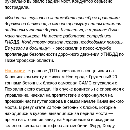
буквально вырвало задний мост. Кондуктор серьезно
пострадала..
«Водитель грузового автомобиля пренебрег правилами
дорожного движения, а именно преимуществом трамвая
на данном участке дороги. К счастью, в трамвае было
мало пассажиров. На месте работают сотрудники
ГИБДД. Кондуктору оказана первая необходимая помощь.
Ее увезли в больницу»
, - рассказали в пресс-службе
пропаганды безопасности дорожного движения УГИБДД по
Нижегородской области.
Напомним
, страшное ДТП произошло в конце июля на
Канавинском мосту в Нижнем Новгороде. Груженный 20
тоннами бетонных блоков самосвал САМС спускался с
Похвалинского съезда. На спуске водитель не справился с
управление, наехал на препятствие и опрокинулся на
проезжей части путепровода в самом начале Канавинского
моста. В результате 20 тонн бетонных блоков, которые
находились в кузове, вывалились за перила моста —
прямо на стоявшие внизу на Черниговской в ожидании
зеленого сигнала светофора автомобили: Форд, Хонду,