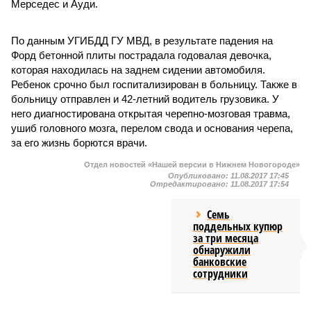
Мерседес и Ауди.
По данным УГИБДД ГУ МВД, в результате падения на
Форд бетонной плиты пострадала годовалая девочка,
которая находилась на заднем сидении автомобиля.
Ребенок срочно был госпитализирован в больницу. Также в
больницу отправлен и 42-летний водитель грузовика. У
него диагностирована открытая черепно-мозговая травма,
ушиб головного мозга, перелом свода и основания черепа,
за его жизнь борются врачи.
Отдел новостей «Нашей версии в Нижнем Новогороде»
Опубликовано:
11.08.2017 17:45
Отредактировано:
11.08.2017 17:54
Семь
поддельных купюр
за три месяца
обнаружили
банковские
сотрудники