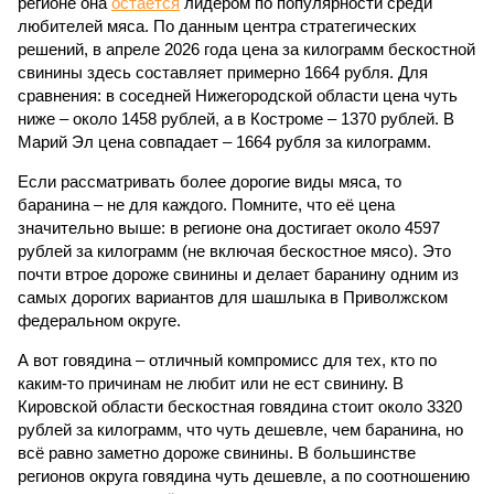
регионе она
остается
лидером по популярности среди
любителей мяса. По данным центра стратегических
решений, в апреле 2026 года цена за килограмм бескостной
свинины здесь составляет примерно 1664 рубля. Для
сравнения: в соседней Нижегородской области цена чуть
ниже – около 1458 рублей, а в Костроме – 1370 рублей. В
Марий Эл цена совпадает – 1664 рубля за килограмм.
Если рассматривать более дорогие виды мяса, то
баранина – не для каждого. Помните, что её цена
значительно выше: в регионе она достигает около 4597
рублей за килограмм (не включая бескостное мясо). Это
почти втрое дороже свинины и делает баранину одним из
самых дорогих вариантов для шашлыка в Приволжском
федеральном округе.
А вот говядина – отличный компромисс для тех, кто по
каким-то причинам не любит или не ест свинину. В
Кировской области бескостная говядина стоит около 3320
рублей за килограмм, что чуть дешевле, чем баранина, но
всё равно заметно дороже свинины. В большинстве
регионов округа говядина чуть дешевле, а по соотношению