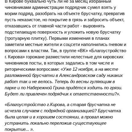
В Кирове буквально чуть ли не за месяц избранный
чиновниками администрации подрядчик сумел взять у
мэрии подряд, разобрать на объекте брусчатку, превратив
пусть неказистое, но покрытие в грязь и забросить объект,
отказавшись от главной части работ - выровнять
подстилающую поверхность и уложить новую брусчатку
(тротуарную плитку). Первыми изменения в планах
заметили местные жители и соцсети наполнились гневом и
вопросами к властям. Так, в группе «ВК» «Благоустройство
г. Кирова» горожане разместили нелестные для кировских
чиновников посты, в которых задались в том числе и
риторическими вопросами:
«Уже 12 ноября, а на месте
разломанной брусчатки в Александровском саду никаких
работ так и не велось. Теперь до весны гуляющим в
парке и по Набережной Грина придётся ходить по грязи.
Будет ли привлечен подрядчик к ответственности?».
«Благоустройство г.Кирова, а старая брусчатка не
исчезла случаем с подрядной организацией? Брусчатка
была целая и в хорошем состоянии, а провал можно
устранить локально переложив существующее
покрытие... ».