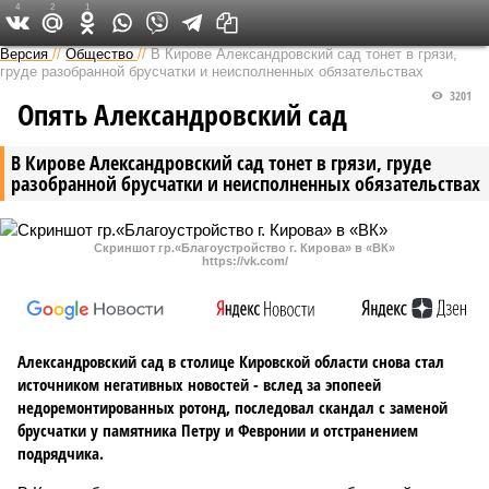
4
2
1
Версия в Кирове
Версия
//
Общество
//
В Кирове Александровский сад тонет в грязи,
груде разобранной брусчатки и неисполненных обязательствах
3201
Опять Александровский сад
В Кирове Александровский сад тонет в грязи, груде
разобранной брусчатки и неисполненных обязательствах
Скриншот гр.«Благоустройство г. Кирова» в «ВК»
https://vk.com/
Александровский сад в столице Кировской области снова стал
источником негативных новостей - вслед за эпопеей
недоремонтированных ротонд, последовал скандал с заменой
брусчатки у памятника Петру и Февронии и отстранением
подрядчика.