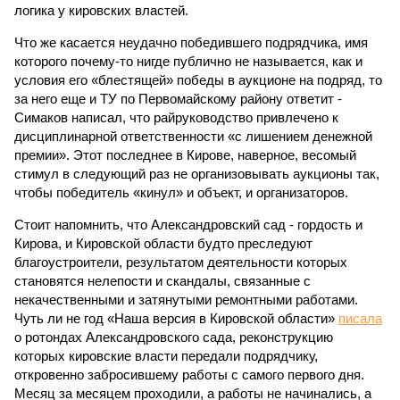
логика у кировских властей.
Что же касается неудачно победившего подрядчика, имя
которого почему-то нигде публично не называется, как и
условия его «блестящей» победы в аукционе на подряд, то
за него еще и ТУ по Первомайскому району ответит -
Симаков написал, что райруководство привлечено к
дисциплинарной ответственности «с лишением денежной
премии». Этот последнее в Кирове, наверное, весомый
стимул в следующий раз не организовывать аукционы так,
чтобы победитель «кинул» и объект, и организаторов.
Стоит напомнить, что Александровский сад - гордость и
Кирова, и Кировской области будто преследуют
благоустроители, результатом деятельности которых
становятся нелепости и скандалы, связанные с
некачественными и затянутыми ремонтными работами.
Чуть ли не год «Наша версия в Кировской области»
писала
о ротондах Александровского сада, реконструкцию
которых кировские власти передали подрядчику,
откровенно забросившему работы с самого первого дня.
Месяц за месяцем проходили, а работы не начинались, а