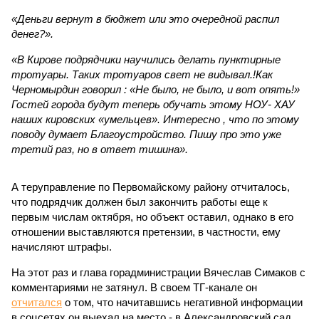
«Деньги вернут в бюджет или это очередной распил
денег?».
«В Кирове подрядчики научились делать пунктирные
тротуары. Таких тротуаров свет не видывал.!Как
Черномырдин говорил : «Не было, не было, и вот опять!»
Гостей города будут теперь обучать этому НОУ- ХАУ
наших кировских «умельцев». Интересно , что по этому
поводу думает Благоустройство. Пишу про это уже
третий раз, но в ответ тишина».
А теруправление по Первомайскому району отчиталось,
что подрядчик должен был закончить работы еще к
первым числам октября, но объект оставил, однако в его
отношении выставляются претензии, в частности, ему
начисляют штрафы.
На этот раз и глава горадминистрации Вячеслав Симаков с
комментариями не затянул. В своем ТГ-канале он
отчитался
о том, что начитавшись негативной информации
в соцсетях он выехал на место - в Александровский сад.