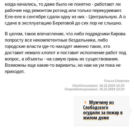
когда начались, то даже было не понятно - работают ли
рабочие над ремонтом ротонд или только перекуривают.
Еле-еле в сентябре сдали одну из них - Центральную. А о
сдаче в эксплуатацию Береговой до сих пор не слышно.
В целом, такое впечатление, что либо подрядчики Кирова
попросту все некомпетентные бездельники, либо
городские власти где-то находят именно таких, кто
доставит немало хлопот и поставит исполнение работ под
вопрос, а объекты - на самую грань их существования.
Возможны еще какие-то варианты, но нам на ум пока не
приходят.
Ольга Озерова
Опубликовано:
16.11.2024 12:23
Отредактировано:
16.11.2024 12:23
Мужчину из
Слободского
осудили за пожар в
жилом доме