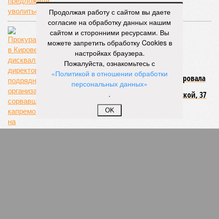
Продолжая работу с сайтом вы даете
согласие на обработку данных нашим
сайтом и сторонними ресурсами. Вы
можете запретить обработку Cookies в
настройках браузера.
Пожалуйста, ознакомьтесь с
«Политикой в отношении обработки
Прокуратура в Кирове дисквалифицировала
персональных данных»
директора подрядной организации,
.
сорвавшей капремонт на Комсомольской, 37
OK
СЛУЧАЙНЫЕ СТАТЬИ
Поднадзорный капремонт
Председатель СКР Александр Бастрыкин
поставил на контроль капремонт дома 44 в Кирове