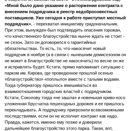
«Мной было дано указание о расторжении контракта с
внесением подрядчика в реестр недобросовестных
поставщиков. Уже сегодня к работе приступил местный
подрядчик»
, - перехватил инициативу градоначальник.
При этом, вынужден был подтвердить опасения горожан,
что качественного благоустройства нынче ждать не стоит -
не сезон. Зато он договорился о гарантийных
обязательствах. То есть, то, что накосячит новый
подрядчик в ноябре (а в связи с нынешним демисезоном он
не может в благоустройстве не накосячить) по весне он же
и исправлять будет. Кстати, прямо напоминает ситуацию с
парком им. Кирова, где проведенное прошлой осенью
«благоустройство» «поплыло» вместе с талыми водами.
Тогда губернатору пришлось вмешиваться во
взаимоотношения городских властей с подрядчиком.
Кстати, Соколову тогда «не зашла» и новенькая криво-косо
уложенная брусчатка пешеходных дорожек и ее пришлось
перекладывать. А подрядчику пригрозили всевозможными
последствиями, если он не исполнит контракт как надо.
Правда, кажется, именно ему позже и доверили
дальнейшее благоустройство этого парка. Такая, вот,