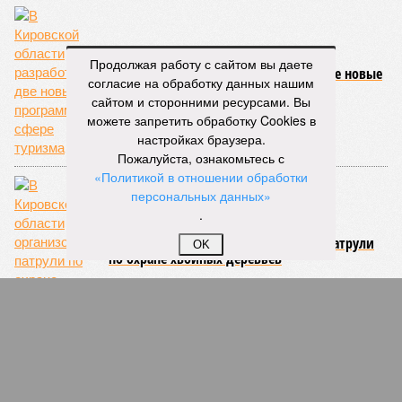
Продолжая работу с сайтом вы даете
В Кировской области разработаны две новые
согласие на обработку данных нашим
программы в сфере туризма
сайтом и сторонними ресурсами. Вы
можете запретить обработку Cookies в
настройках браузера.
Пожалуйста, ознакомьтесь с
«Политикой в отношении обработки
персональных данных»
.
В Кировской области организовали патрули
OK
по охране хвойных деревьев
СЛУЧАЙНЫЕ СТАТЬИ
Птица счастья «с градусом»