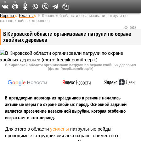
0
0
0
Версия в Кирове
Версия
//
Власть
//
В Кировской области организовали патрули по
охране хвойных деревьев
2072
В Кировской области организовали патрули по охране
хвойных деревьев
В Кировской области организовали патрули по охране хвойных деревьев
(фото: freepik.com/freepik)
В преддверии новогодних праздников в регионе начались
активные меры по охране хвойных пород. Основной задачей
является пресечение незаконной вырубки, которая особенно
возрастает в этот период.
Для этого в области
усилены
патрульные рейды,
проводимые сотрудниками лесоохраны совместно с