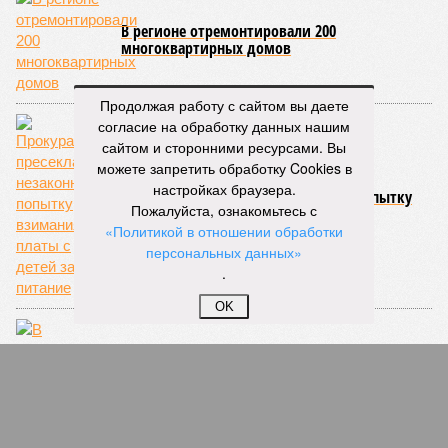
В регионе отремонтировали 200
многоквартирных домов
Продолжая работу с сайтом вы даете
согласие на обработку данных нашим
сайтом и сторонними ресурсами. Вы
можете запретить обработку Cookies в
настройках браузера.
Прокуратура пресекла незаконную попытку
Пожалуйста, ознакомьтесь с
взимания платы с детей за питание
«Политикой в отношении обработки
персональных данных»
.
OK
В Кировской области разработаны две новые
программы в сфере туризма