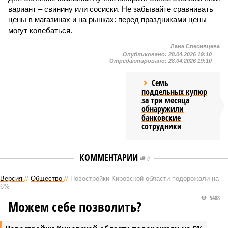
вариант – свинину или сосиски. Не забывайте сравнивать
цены в магазинах и на рынках: перед праздниками цены
могут колебаться.
Лана Спесивцева
Опубликовано:
28.04.2026 19:10
Отредактировано:
28.04.2026 19:10
Семь
поддельных купюр
за три месяца
обнаружили
банковские
сотрудники
КОММЕНТАРИИ
0
Версия
//
Общество
//
Новостройки Кировской области подорожали на
6%
5488
Можем себе позволить?