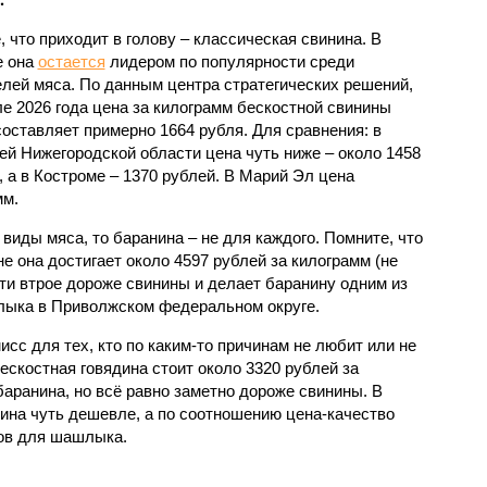
, что приходит в голову – классическая свинина. В
е она
остается
лидером по популярности среди
лей мяса. По данным центра стратегических решений,
ле 2026 года цена за килограмм бескостной свинины
составляет примерно 1664 рубля. Для сравнения: в
ей Нижегородской области цена чуть ниже – около 1458
, а в Костроме – 1370 рублей. В Марий Эл цена
мм.
виды мяса, то баранина – не для каждого. Помните, что
не она достигает около 4597 рублей за килограмм (не
ти втрое дороже свинины и делает баранину одним из
лыка в Приволжском федеральном округе.
исс для тех, кто по каким-то причинам не любит или не
бескостная говядина стоит около 3320 рублей за
баранина, но всё равно заметно дороже свинины. В
дина чуть дешевле, а по соотношению цена-качество
тов для шашлыка.