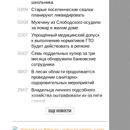
школьника
03/08
Старые поселенческие свалки
планируют ликвидировать
03/08
Мужчину из Слободского осудили
за пожар в жилом доме
31/07
Упрощённый медицинский допуск
к выполнению нормативов ГТО
будет действовать в регионе
31/07
Семь поддельных купюр за три
месяца обнаружили банковские
сотрудники
30/07
В лесах области продолжается
проведение санитарно-
оздоровительных мероприятий
29/07
Владельца личного подсобного
хозяйства оштрафовали из-за пяти
свиней
28/07
Шестерых кировчан хотят
ЕЩЕ НОВОСТИ
поощрить за спасение ребёнка
27/07
Питание детей в лагерях
находится на постоянном контроле