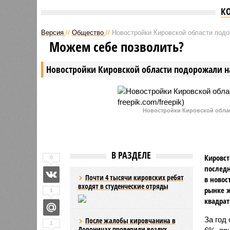
К
Версия
//
Общество
//
Новостройки Кировской области под
Можем себе позволить?
Новостройки Кировской области подорожали н
Новостройки Кировской област
В РАЗДЕЛЕ
Кировст
0
последн
Почти 4 тысячи кировских ребят
в новос
входят в студенческие отряды
рынке ж
1
квадрат
За год
После жалобы кировчанина в
1
Дороничах проверили воздух