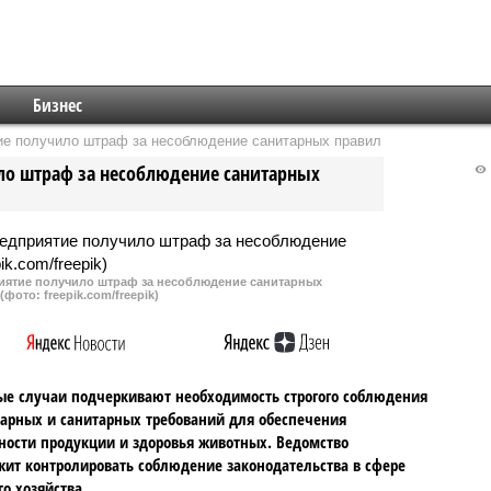
Бизнес
ие получило штраф за несоблюдение санитарных правил
ло штраф за несоблюдение санитарных
иятие получило штраф за несоблюдение санитарных
(фото: freepik.com/freepik)
е случаи подчеркивают необходимость строгого соблюдения
арных и санитарных требований для обеспечения
ности продукции и здоровья животных. Ведомство
ит контролировать соблюдение законодательства в сфере
го хозяйства.