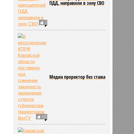
ПДД, направили в зону СВО
2
Медиа проректор без стажа
410