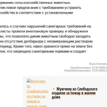
держанию сельскохозяйственных животных.
ию новое предписание с требованием устранить
озяйство в соответствие с установленными
алось о случаях нарушений санитарных требований на
алисты провели внеплановую проверку и обнаружили
мы, что позволяло диким животным свободно заходить
но отсутствие дезбарьера с незамерзающим раствором
период. Кроме того, навоз хранился прямо на земле без
ки, что запрещено санитарными нормами и создает
Лана Спесив
Опубликовано:
17.07.2025 
Отредактировано:
17.07.2025 
Мужчину из Слободского
осудили за пожар в жилом
доме