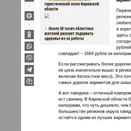
туристический сезон Кировской
1
области
Первое
регион
любите
0
Около 50 тысяч областных
в апре
жителей рискуют подорвать
здесь 
здоровье из-за работы
соседн
рублей
совпадает – 1664 рубля за килогра
Если рассматривать более дорогие 
её цена значительно выше: в регио
включая бескостное мясо). Это поч
самых дорогих вариантов для шаш
А вот говядина – отличный компром
ест свинину. В Кировской области 
килограмм, что чуть дешевле, чем 
большинстве регионов округа говя
остаётся одним из лучших вариан