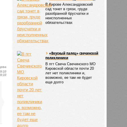
В Кирове Александровский
сад тонет в грязи, груде
разобранной брусчатки и
неисполненных
обязательствах
«Вкусный палец» свечинской
поликлиники
В пгт Свеча Свечинского МО
цева
Кировской области почти 20
19:10
лет нет поликлиники и,
19:10
возможно, ее там не будет
еще долго