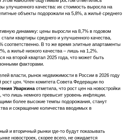
и этом наиболее ощутимым ростом отметились
ры улучшенного качества: их стоимость выросла на
Элитные объекты подорожали на 5,8%, а жильё среднего
тивную динамику: цены выросли на 8,7% в годовом
стали квартиры среднего и улучшенного качества,
2% соответственно. В то же время элитные апартаменты
%, а жильё низкого качества – лишь на 1,2%.
 на второй квартал 2025 года, что может быть
езонными факторами.
лей власти, рынок недвижимости в России в 2026 году
 рост цен. Член комитета Совета Федерации по
гения Уваркина
отметила, что рост цен на новостройки
, что лишь немного превысит уровень инфляции.
ими более высокие темпы подорожания, станут
тва и сокращение количества вводимых в
ный и вторичный рынки где-то будут показывать
нке новостроек, скорее всего, не ожидается