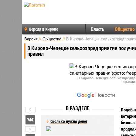
Власть
Общество
Версия в Кирове
Версия
//
Общество
//
В Кирово-Чепецке сельхозпредприят
В Кирово-Чепецке сельхозпредприятие получи
правил
В Кирово-Чепецке сельхозпредпр
правил 
В РАЗДЕЛЕ
Подобны
0
ветерин
Сколько нужно денег
безопас
продолж
0
сельско