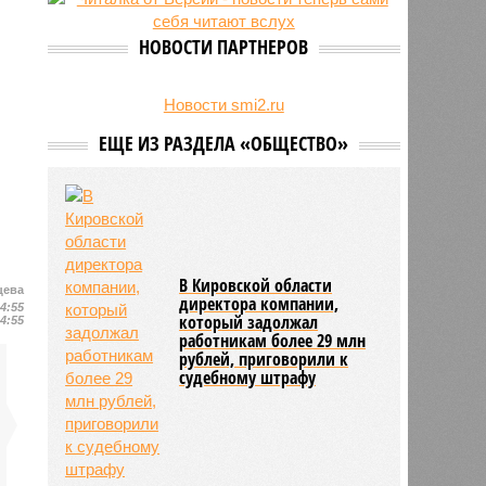
27/07
Пенсионеру должны выплатить
300 тысяч рублей после падения в
НОВОСТИ ПАРТНЕРОВ
гололёд
24/07
В регионе обновлён порядок
предоставления госимущества в
Новости smi2.ru
аренду
ЕЩЕ ИЗ РАЗДЕЛА «ОБЩЕСТВО»
В Кировской области
цева
директора компании,
14:55
который задолжал
14:55
работникам более 29 млн
рублей, приговорили к
судебному штрафу