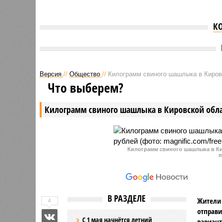
К
Версия
//
Общество
//
Килограмм свиного шашлыка в Кировс
Что выберем?
Килограмм свиного шашлыка в Кировской обла
Килограмм свиного шашлыка в Ки
m
В РАЗДЕЛЕ
Жители 
4
отправи
С 1 мая начнётся летний
вариант