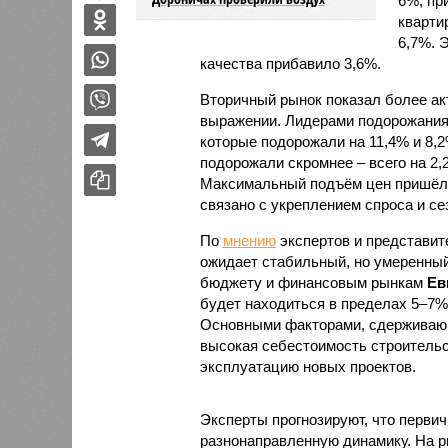
6%, пр
кварти
6,7%. 
качества прибавило 3,6%.
Вторичный рынок показал более ак
выражении. Лидерами подорожания 
которые подорожали на 11,4% и 8,
подорожали скромнее – всего на 2,2
Максимальный подъём цен пришёлся
связано с укреплением спроса и с
По
мнению
экспертов и представите
ожидает стабильный, но умеренный
бюджету и финансовым рынкам
Ев
будет находиться в пределах 5–7%
Основными факторами, сдерживающ
высокая себестоимость строительс
эксплуатацию новых проектов.
Эксперты прогнозируют, что первич
разнонаправленную динамику. На ры