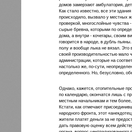
домов замерзают амбулатория, дет
Как стало известно, все эти здания
происходило, вызвало у местных ж
проверкой, многослойные чувства - 
сырые бревна, которыми по опреде
дома, а внутри - кочегары, своим 
говорится в народе, в дубль пьяны.
полу и вообще лыка не вязал. Это 
своей производительностью мало ч
администрации, которые на соотв
настолько же, по-сути, неопределен
определенного. Но, безусловно, об
Однако, кажется, отопительные пр
по календарю, окончатся лишь с пр
местным начальникам и тем более, к
Кстати, как отмечают присоединив
народного фронта, этот «анекдотец
жители платят деньги за не предо
дать правовую оценку всем действ
органа, вопрос централизованного