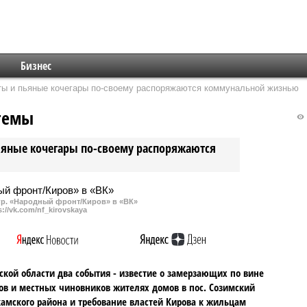
Бизнес
аты и пьяные кочегары по-своему распоряжаются коммунальной жизнью
темы
ьяные кочегары по-своему распоряжаются
гр. «Народный фронт/Киров» в «ВК»
s://vk.com/nf_kirovskaya
ской области два события - известие о замерзающих по вине
ов и местных чиновников жителях домов в пос. Созимский
амского района и требование властей Кирова к жильцам