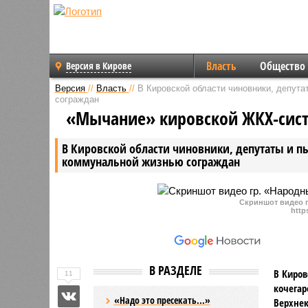
Власть
Общество
Версия в Кирове
Версия
//
Власть
//
В Кировской области чиновники, депут
сограждан
«Мычание» кировской ЖКХ-сис
В Кировской области чиновники, депутаты и п
коммунальной жизнью сограждан
Скриншот видео 
http
В РАЗДЕЛЕ
В Киров
11
кочегар
«Надо это пресекать...»
Верхнек