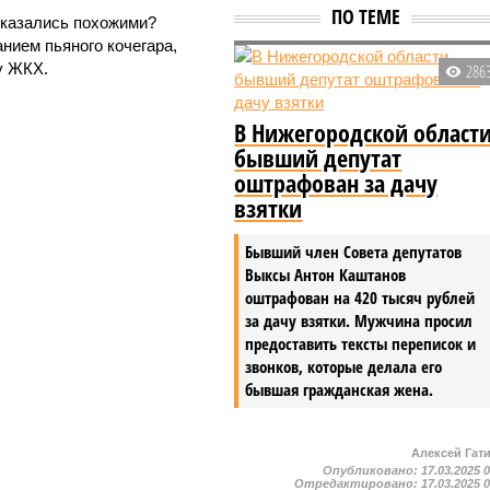
ПО ТЕМЕ
оказались похожими?
нием пьяного кочегара,
у ЖКХ.
286
В Нижегородской област
бывший депутат
оштрафован за дачу
взятки
Бывший член Совета депутатов
Выксы Антон Каштанов
оштрафован на 420 тысяч рублей
за дачу взятки. Мужчина просил
предоставить тексты переписок и
звонков, которые делала его
бывшая гражданская жена.
Алексей Гат
Опубликовано:
17.03.2025 
Отредактировано:
17.03.2025 