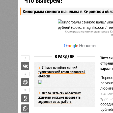
Что выберем?
депутатов, а также частично или
прямой л
полностью отменят компенсацию
словам, 
Килограмм свиного шашлыка в Кировской обла
госслужащим за путевки на
недостат
санаторно-курортное лечение.
контейне
нехватке
Килограмм свиного шашлыка в Ки
m
В РАЗДЕЛЕ
Жители 
4
отправи
С 1 мая начнётся летний
вариант
туристический сезон Кировской
1
области
Первое
регион
любите
0
Около 50 тысяч областных
в апре
жителей рискуют подорвать
здесь 
здоровье из-за работы
соседн
рублей