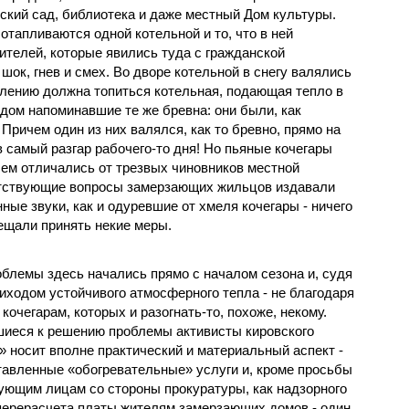
ский сад, библиотека и даже местный Дом культуры.
 отапливаются одной котельной и то, что в ней
ителей, которые явились туда с гражданской
шок, гнев и смех. Во дворе котельной в снегу валялись
лению должна топиться котельная, подающая тепло в
видом напоминавшие те же бревна: они были, как
 Причем один из них валялся, как то бревно, прямо на
в самый разгар рабочего-то дня! Но пьяные кочегары
ем отличались от трезвых чиновников местной
етствующие вопросы замерзающих жильцов издавали
ные звуки, как и одуревшие от хмеля кочегары - ничего
ещали принять некие меры.
облемы здесь начались прямо с началом сезона и, судя
иходом устойчивого атмосферного тепла - не благодаря
очегарам, которых и разогнать-то, похоже, некому.
шиеся к решению проблемы активисты кировского
» носит вполне практический и материальный аспект -
ставленные «обогревательные» услуги и, кроме просьбы
ующим лицам со стороны прокуратуры, как надзорного
 перерасчета платы жителям замерзающих домов - один