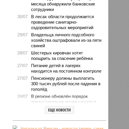
месяца обнаружили банковские
сотрудники
30/07
В лесах области продолжается
проведение санитарно-
оздоровительных мероприятий
29/07
Владельца личного подсобного
хозяйства оштрафовали из-за пяти
свиней
28/07
Шестерых кировчан хотят
поощрить за спасение ребёнка
27/07
Питание детей в лагерях
находится на постоянном контроле
27/07
Пенсионеру должны выплатить
300 тысяч рублей после падения в
гололёд
24/07
В регионе обновлён порядок
предоставления госимущества в
аренду
ЕЩЕ НОВОСТИ
24/07
Гострудинспекция выявила
нарушения после несчастного
случая на пилораме в Кирсе