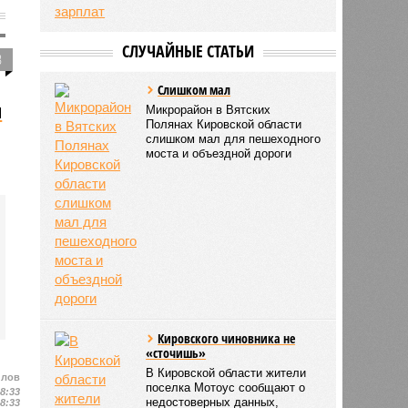
СЛУЧАЙНЫЕ СТАТЬИ
3
Слишком мал
и
Микрорайон в Вятских
Полянах Кировской области
слишком мал для пешеходного
моста и объездной дороги
Кировского чиновника не
«сточишь»
В Кировской области жители
илов
поселка Мотоус сообщают о
08:33
недостоверных данных,
08:33