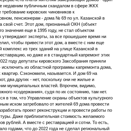
же недавним публичным скандалом в сфере ЖКХ
 требование кировских чиновников к
вном, пенсионерам - дома № 69 по ул. Казанской в
а свой счет. Этот дом, признанный ОКН (объект
о значения еще в 1995 году, не стал объектом
к утверждают эксперты, за все прошедшее время ни
лил, чтобы привести этот дом, а вместе с ним еще
 комплекс из трех зданий на улице Казанской в
реставрацию, но даже и в стандартный капремонт этих
2022 году депутаты кировского Заксобрания приняли
- исключить из областной программы капремонта дома,
 квартир. Сэкономили, называется. И дом 69 на
от, два других - нет, поскольку они не жилые и
нии муниципальных властей. Впрочем, видимо,
жного «содержания», судя по их состоянию, там нет.
ся в том, что Управление охраны объектов культурного
ным иском затребовало от жителей 69 дома провести
азработать проект реконструкции и провести работы по
туры. Даже приблизительная стоимость желаемого
в рублей. А вместе с реставрацией и сотни. То есть,
лало годами, что до 2022 года не сделал региональный