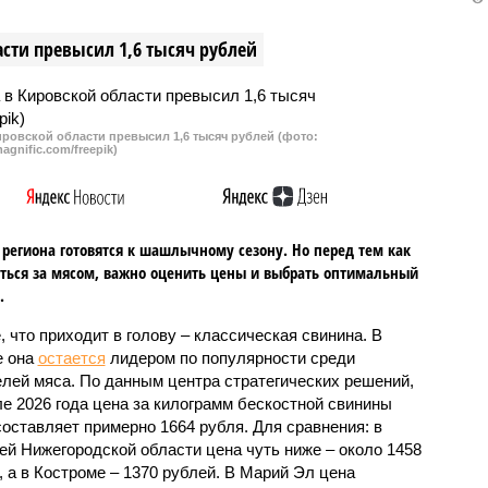
инии с Путиным. По его
отчетности о доходах теперь
проблема в
будет прокуратура.
сти превысил 1,6 тысяч рублей
очной обустроенности
рных площадок и
 самих контейнеров.
ровской области превысил 1,6 тысяч рублей (фото:
agnific.com/freepik)
региона готовятся к шашлычному сезону. Но перед тем как
ться за мясом, важно оценить цены и выбрать оптимальный
.
, что приходит в голову – классическая свинина. В
е она
остается
лидером по популярности среди
лей мяса. По данным центра стратегических решений,
ле 2026 года цена за килограмм бескостной свинины
составляет примерно 1664 рубля. Для сравнения: в
ей Нижегородской области цена чуть ниже – около 1458
, а в Костроме – 1370 рублей. В Марий Эл цена