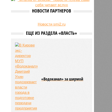
23/07
Режим работы местных детских
садов собираются продлить
НОВОСТИ ПАРТНЕРОВ
22/07
В региональном бюджете
заложили деньги на выплаты
бабушкам
Новости smi2.ru
ЕЩЕ ИЗ РАЗДЕЛА «ВЛАСТЬ»
«Водоканал» за ширмой