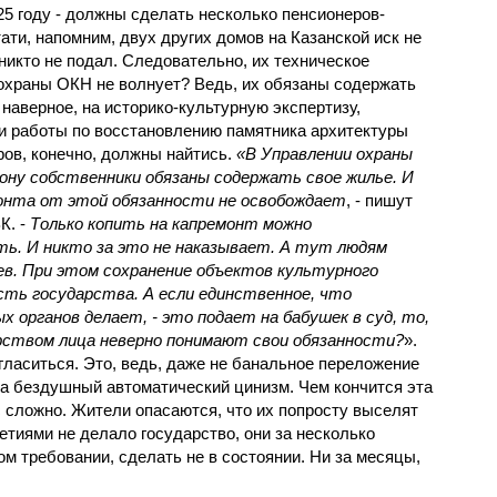
025 году - должны сделать несколько пенсионеров-
ти, напомним, двух других домов на Казанской иск не
 никто не подал. Следовательно, их техническое
охраны ОКН не волнует? Ведь, их обязаны содержать
наверное, на историко-культурную экспертизу,
 и работы по восстановлению памятника архитектуры
еров, конечно, должны найтись.
«В Управлении охраны
ону собственники обязаны содержать свое жилье. И
онта от этой обязанности не освобождает
, - пишут
К. -
Только копить на капремонт можно
ть. И никто за это не наказывает. А тут людям
ев. При этом сохранение объектов культурного
сть государства. А если единственное, что
х органов делает, - это подает на бабушек в суд, то,
рством лица неверно понимают свои обязанности?
».
гласиться. Это, ведь, даже не банальное переложение
на бездушный автоматический цинизм. Чем кончится эта
 сложно. Жители опасаются, что их попросту выселят
летиями не делало государство, они за несколько
м требовании, сделать не в состоянии. Ни за месяцы,