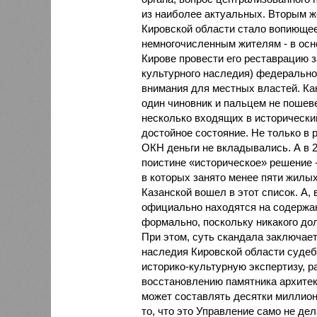
из наиболее актуальных. Вторым 
Кировской области стало вопиющее
немногочисленным жителям - в осно
Кирове провести его реставрацию з
культурного наследия) федеральног
внимания для местных властей. Ка
один чиновник и пальцем не пошеве
несколько входящих в исторический
достойное состояние. Не только в 
ОКН деньги не вкладывались. А в 
поистине «историческое» решение 
в которых занято менее пяти жилых
Казанской вошел в этот список. А, в
официально находятся на содержа
формально, поскольку никакого дол
При этом, суть скандала заключает
наследия Кировской области судеб
историко-культурную экспертизу, р
восстановлению памятника архитек
может составлять десятки миллионо
то, что это Управление само не де