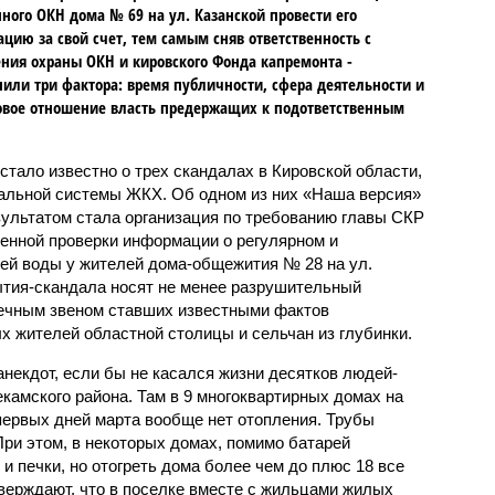
ного ОКН дома № 69 на ул. Казанской провести его
ацию за свой счет, тем самым сняв ответственность с
ния охраны ОКН и кировского Фонда капремонта -
или три фактора: время публичности, сфера деятельности и
вое отношение власть предержащих к подответственным
стало известно о трех скандалах в Кировской области,
альной системы ЖКХ. Об одном из них «Наша версия»
зультатом стала организация по требованию главы СКР
енной проверки информации о регулярном и
ей воды у жителей дома-общежития № 28 на ул.
ытия-скандала носят не менее разрушительный
онечным звеном ставших известными фактов
х жителей областной столицы и сельчан из глубинки.
анекдот, если бы не касался жизни десятков людей-
камского района. Там в 9 многоквартирных домах на
ервых дней марта вообще нет отопления. Трубы
ри этом, в некоторых домах, помимо батарей
 и печки, но отогреть дома более чем до плюс 18 все
тверждают, что в поселке вместе с жильцами жилых