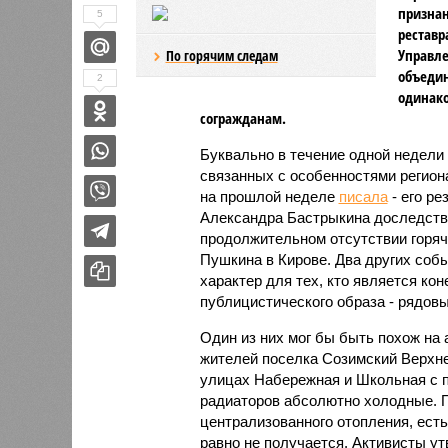
признан
5
реставр
Управле
По горячим следам
объедин
2
одинако
согражданам.
Буквально в течение одной недели 
связанных с особенностями регион
на прошлой неделе
писала
- его ре
Александра Бастрыкина доследств
продолжительном отсутствии горяч
Пушкина в Кирове. Два других соб
характер для тех, кто является к
публицистического образа - рядовы
Один из них мог бы быть похож на 
жителей поселка Созимский Верхне
улицах Набережная и Школьная с п
радиаторов абсолютно холодные. П
централизованного отопления, есть
равно не получается. Активисты у