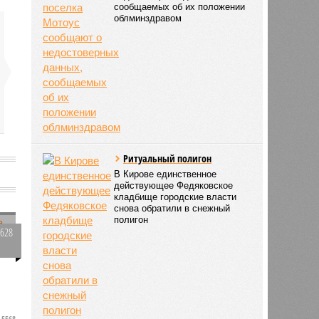
сообщаемых об их положении
облминздравом
Ритуальный полигон
В Кирове единственное
действующее Федяковское
кладбище городские власти
снова обратили в снежный
полигон
3628
а
0
в
и
5568