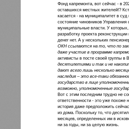
Фонд капремонта, вот сейчас - в 2
оставшихся местных жителей!? Кста
касается - на муниципалитет в суд
состояние чиновников Управления 
муниципальные власти. У которых, 
разработку проекта реконструкции
денег нет. А у нескольких пенсион
ОКН ссылаются на то, что по зак
даже участие в программе капрем
активисты в посте своей группы в В
десятилетиями и так и не накопи
дают всего лишь несколько месяц
наследия – это все-таки обязанно
государство в лице уполномоченны
возможно, уполномоченные госуда
Вот с этим последним трудно не со
ответственности - это уже похоже 
история даже предположить сейчас
из дома. Поскольку то, что десяти
месяцев, определенных им в исково
ни за годы, ни за целую жизнь.