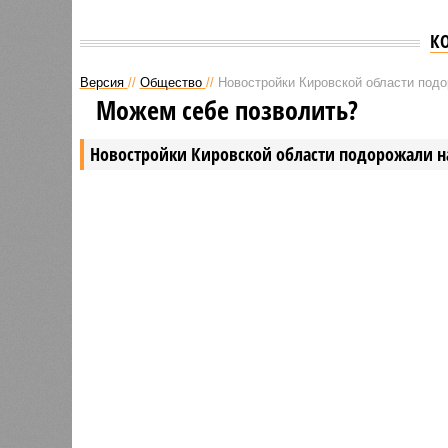
К
Версия
//
Общество
//
Новостройки Кировской области под
Можем себе позволить?
Новостройки Кировской области подорожали н
Новостройки Кировской област
В РАЗДЕЛЕ
Кировст
0
последн
Почти 4 тысячи кировских ребят
в новос
входят в студенческие отряды
рынке ж
1
квадрат
За год