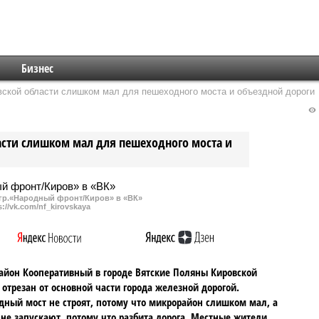
Бизнес
вской области слишком мал для пешеходного моста и объездной дороги
асти слишком мал для пешеходного моста и
гр.«Народный фронт/Киров» в «ВК»
s://vk.com/nf_kirovskaya
йон Кооперативный в городе Вятские Поляны Кировской
 отрезан от основной части города железной дорогой.
ный мост не строят, потому что микрорайон слишком мал, а
 не запускают, потому что разбита дорога. Местные жители