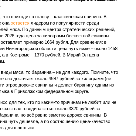
.
, что приходит в голову – классическая свинина. В
е она
остается
лидером по популярности среди
лей мяса. По данным центра стратегических решений,
ле 2026 года цена за килограмм бескостной свинины
составляет примерно 1664 рубля. Для сравнения: в
ей Нижегородской области цена чуть ниже – около 1458
, а в Костроме – 1370 рублей. В Марий Эл цена
мм.
виды мяса, то баранина – не для каждого. Помните, что
не она достигает около 4597 рублей за килограмм (не
ти втрое дороже свинины и делает баранину одним из
лыка в Приволжском федеральном округе.
исс для тех, кто по каким-то причинам не любит или не
бескостная говядина стоит около 3320 рублей за
баранина, но всё равно заметно дороже свинины. В
дина чуть дешевле, а по соотношению цена-качество
тов для шашлыка.