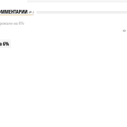
ОММЕНТАРИИ
0
орожали на 6%
а 6%
и подорожали на 6% (фото: freepik.com/freepik)
ат обнародовал данные по рынку жилой недвижимости за
ий квартал 2025 года. Средняя стоимость квадратного метра
тройках достигла 124 934 рублей, тогда как на вторичном
илья цена оказалась существенно ниже – 92 947 рублей за
ный метр.
 средняя цена квартир в новых домах
увеличилась
на