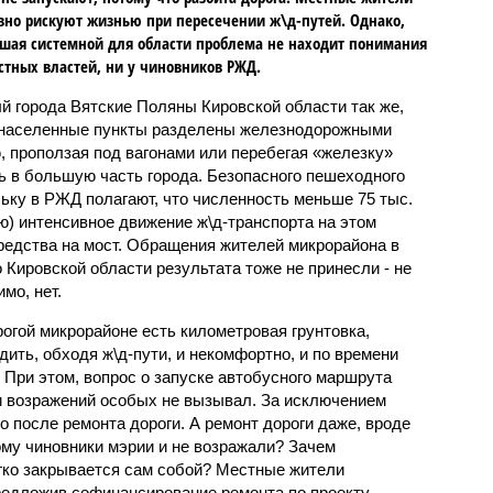
но рискуют жизнью при пересечении ж\д-путей. Однако,
вшая системной для области проблема не находит понимания
стных властей, ни у чиновников РЖД.
 города Вятские Поляны Кировской области так же,
ьи населенные пункты разделены железнодорожными
, проползая под вагонами или перебегая «железку»
ь в большую часть города. Безопасного пешеходного
льку в РЖД полагают, что численность меньше 75 тыс.
ю) интенсивное движение ж\д-транспорта на этом
средства на мост. Обращения жителей микрорайона в
Кировской области результата тоже не принесли - не
мо, нет.
огой микрорайоне есть километровая грунтовка,
дить, обходя ж\д-пути, и некомфортно, и по времени
. При этом, вопрос о запуске автобусного маршрута
и возражений особых не вызывал. За исключением
о после ремонта дороги. А ремонт дороги даже, вроде
тому чиновники мэрии и не возражали? Зачем
егко закрывается сам собой? Местные жители
редложив софинансирование ремонта по проекту