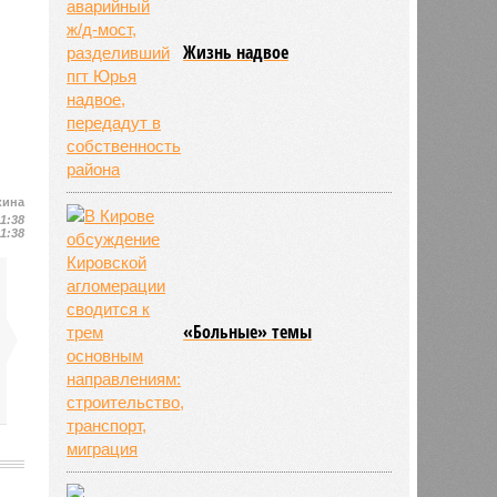
Жизнь надвое
кина
11:38
11:38
«Больные» темы