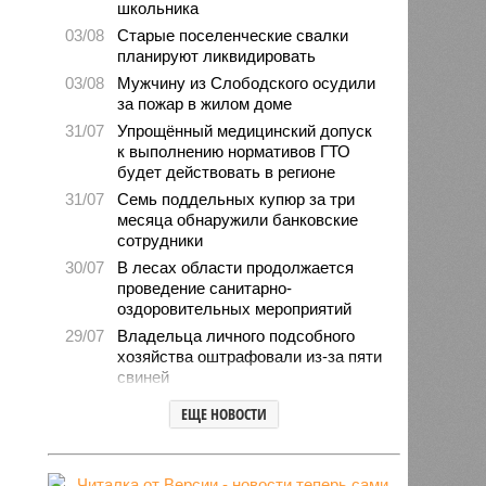
школьника
03/08
Старые поселенческие свалки
планируют ликвидировать
03/08
Мужчину из Слободского осудили
за пожар в жилом доме
31/07
Упрощённый медицинский допуск
к выполнению нормативов ГТО
будет действовать в регионе
31/07
Семь поддельных купюр за три
месяца обнаружили банковские
сотрудники
30/07
В лесах области продолжается
проведение санитарно-
оздоровительных мероприятий
29/07
Владельца личного подсобного
хозяйства оштрафовали из-за пяти
свиней
28/07
Шестерых кировчан хотят
ЕЩЕ НОВОСТИ
поощрить за спасение ребёнка
27/07
Питание детей в лагерях
находится на постоянном контроле