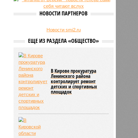
27/07
Пенсионеру должны выплатить
300 тысяч рублей после падения в
НОВОСТИ ПАРТНЕРОВ
гололёд
24/07
В регионе обновлён порядок
предоставления госимущества в
Новости smi2.ru
аренду
ЕЩЕ ИЗ РАЗДЕЛА «ОБЩЕСТВО»
В Кирове прокуратура
Ленинского района
контролирует ремонт
детских и спортивных
площадок