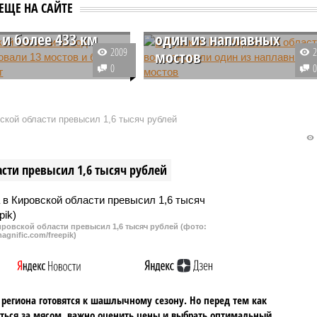
вской области за
В Лузском МО Кировско
ЕЩЕ НА САЙТЕ
ремонтировали 13
области восстановили
 и более 433 км
один из наплавных
2009
мостов
0
ерстве транспорта
В Лузском муниципальном округ
й области заявили, что
Кировской области восстановил
 2023 года в регионе
один из двух наплавных мостов
кой области превысил 1,6 тысяч рублей
ировать 13 мостов и
через реку Луза, которые
 км дорог. Ранее в
оторвало от берега из-за
е приводили другие
погодных условий.
сти превысил 1,6 тысяч рублей
ровской области превысил 1,6 тысяч рублей (фото:
agnific.com/freepik)
региона готовятся к шашлычному сезону. Но перед тем как
ться за мясом, важно оценить цены и выбрать оптимальный