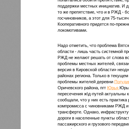
поддержки местных инициатив. И д
то же препятствие, что и в РЖД - 
госчиновников, а этот для 75-тысяч
Кооперативного придется по-прежне
локомотивами.
Надо отметить, что проблема Вятск
области - лишь часть системной пр
РЖД не желают решать от слова во
проблемы местных жителей, связа
версия в Кировской области» неод
районах региона. Только в текуще
проблемы жителей деревни
Погуди
Оричевского района, пгт
Юрья
Юрья
пересечения ж\д-путей актуальны 
сообщали, что у них есть практика
компромисса с чиновниками РЖД и 
трансферте. Однако, инфраструкту
дороги в населенные пункты облас
пассажирского и грузового передвиж