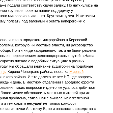
аже подали соответствующую заявку. Но наткнулись на
более крупные проекты нашли поддержку у
ного микрорайончика - нет. Круг замкнулся. И жителям
му ползать под вагонами и бегать наперегонки с
ополянского городского микрорайона в Кировской
облемы, которую ни местные власти, ни руководство
обще. Почти нигде кардинально так и не были решены
нные с пересечением железнодорожных путей. «Наша
нократно писала о подобных ситуациях в разных
м году мы обращали внимание аудитории на подобные
нцы
Кирово-Чепецкого района, поселка
Мирный
нского района. И это далеко не все НП, где вопросы
каждый день. В местном отделении Народного фронта
 решения таких вопросов и где-то им удалось добиться
более-менее обезопасить местных жителей при их
рная проблема, связанная с вживлением железной
ти и тем самым несущей не только комфорт
ения из точки А в точку Б, но и опасность соседства с