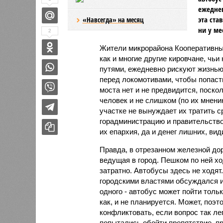
ежеднев
эта ста
«Навсегда» на месяц
ни у ме
2
Жители микрорайона Кооперативный
как и многие другие кировчане, ч
путями, ежедневно рискуют жизнью
перед локомотивами, чтобы попаст
моста нет и не предвидится, поско
человек и не слишком (по их мнени
участке не вынуждает их тратить 
горадминистрацию и правительство 
их епархия, да и денег лишних, види
Правда, в отрезанном железной дор
ведущая в город. Пешком по ней хо
затратно. Автобусы здесь не ходят
городскими властями обсуждался 
одного - автобус может пойти тольк
как, и не планируется. Может, поэ
конфликтовать, если вопрос так л
попытались обойти препятствие, п