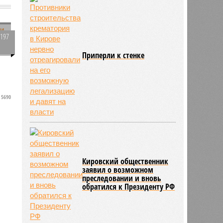
й
2197
0
Приперли к стенке
е
и
5690
Кировский общественник
заявил о возможном
преследовании и вновь
обратился к Президенту РФ