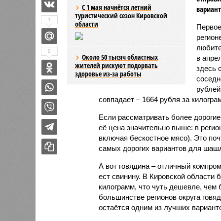
С 1 мая начнётся летний
вариант
туристический сезон Кировской
1
области
Первое
регион
любите
0
Около 50 тысяч областных
в апре
жителей рискуют подорвать
здесь 
здоровье из-за работы
соседн
рублей
совпадает – 1664 рубля за килогра
Если рассматривать более дорогие 
её цена значительно выше: в регио
включая бескостное мясо). Это поч
самых дорогих вариантов для шаш
А вот говядина – отличный компром
ест свинину. В Кировской области 
килограмм, что чуть дешевле, чем 
большинстве регионов округа говя
остаётся одним из лучших вариан