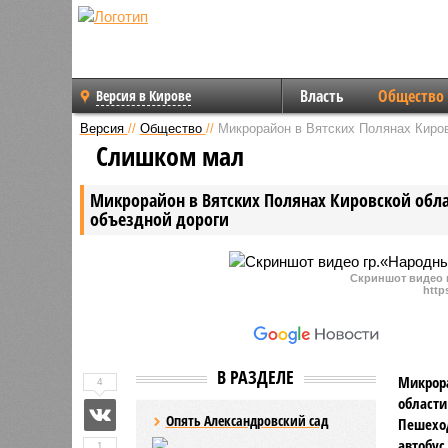
Власть
Общество
Версия в Кирове
Версия
//
Общество
//
Микрорайон в Вятских Полянах Киро
Слишком мал
Микрорайон в Вятских Полянах Кировской обл
объездной дороги
Скриншот видео 
http
В РАЗДЕЛЕ
Микрора
4
области
Опять Александровский сад
Пешеход
автобус
1