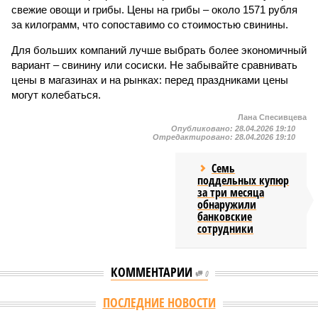
свежие овощи и грибы. Цены на грибы – около 1571 рубля
за килограмм, что сопоставимо со стоимостью свинины.
Для больших компаний лучше выбрать более экономичный
вариант – свинину или сосиски. Не забывайте сравнивать
цены в магазинах и на рынках: перед праздниками цены
могут колебаться.
Лана Спесивцева
Опубликовано:
28.04.2026 19:10
Отредактировано:
28.04.2026 19:10
Семь
поддельных купюр
за три месяца
обнаружили
банковские
сотрудники
КОММЕНТАРИИ
0
Версия
//
Общество
//
Новостройки Кировской области подорожали на
6%