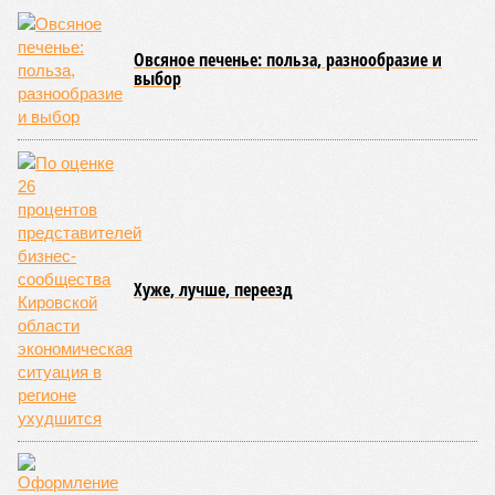
среднего качества прибавило 3,6%.
Вторичный рынок показал более активную динамику: цены
выросли на 8,7% в годовом выражении. Лидерами
подорожания стали квартиры среднего и улучшенного
качества, которые подорожали на 11,4% и 8,2%
соответственно. В то же время элитные апартаменты
подорожали скромнее – всего на 2,2%, а жильё низкого
качества – лишь на 1,2%. Максимальный подъём цен
пришёлся на второй квартал 2025 года, что может быть
связано с укреплением спроса и сезонными факторами.
По
мнению
экспертов и представителей власти, рынок
недвижимости в России в 2026 году ожидает стабильный,
но умеренный рост цен. Член комитета Совета Федерации
по бюджету и финансовым рынкам
Евгения Уваркина
отметила, что рост цен на новостройки будет находиться в
пределах 5–7%, что лишь немного превысит уровень
инфляции. Основными факторами, сдерживающими более
высокие темпы подорожания, станут высокая
себестоимость строительства и сокращение количества
вводимых в эксплуатацию новых проектов.