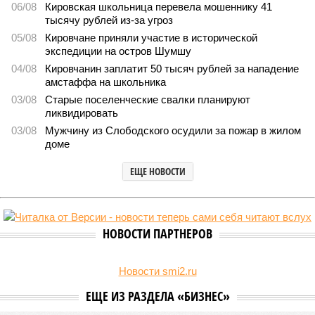
5489
Можем себе позволить?
Новостройки Кировской области подорожали на 6%
Новостройки Кировской области подорожали на 6% (фото:
freepik.com/freepik)
Кировстат обнародовал данные по рынку жилой недвижимости
за последний квартал 2025 года. Средняя стоимость квадратного
метра в новостройках достигла 124 934 рублей, тогда как на
вторичном рынке жилья цена оказалась существенно ниже – 92
947 рублей за квадратный метр.
За год средняя цена квартир в новых домах
увеличилась
на 6%, при этом наиболее ощутимым ростом отметились
квартиры улучшенного качества: их стоимость выросла на
6,7%. Элитные объекты подорожали на 5,8%, а жильё