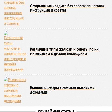
Эксперты прогнозируют, что первичный и вторичный рынки
где-то будут показывать разнонаправленную динамику. На
рынке новостроек, скорее всего, не ожидается
значительного роста, а возможна даже стагнация с
элементами ценовой коррекции. Чтобы стимулировать
продажи в условиях повышенной закредитованности
населения, застройщики будут активно использовать
инструменты ценовой политики: скидки, рассрочки и
выгодные условия покупки.
Ранее глава Банка России
Эльвира Набиуллина
на пресс-
конференции сообщила, что за 2025 год цены на первичное
жильё выросли на 8,7%, что превышает инфляционные
показатели. Этот рост связывают с активизацией спроса на
фоне ожиданий ужесточения условий льготной ипотеки,
которое произошло в июле 2025 года.
Лана Спесивцева
Опубликовано:
24.02.2026 16:51
Отредактировано:
24.02.2026 16:51