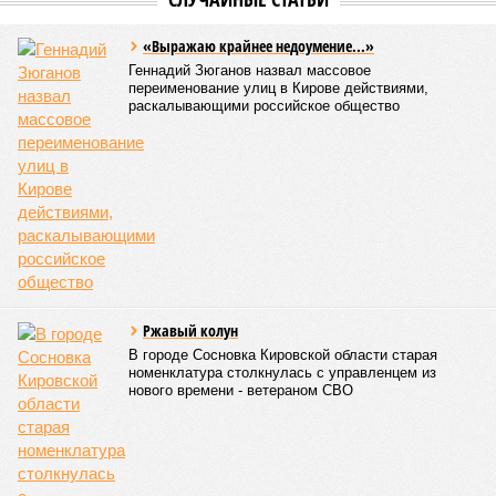
Семь
поддельных купюр
за три месяца
обнаружили
банковские
сотрудники
КОММЕНТАРИИ
0
ПОСЛЕДНИЕ НОВОСТИ
06/08
Кировская школьница перевела мошеннику 41
тысячу рублей из-за угроз
05/08
Кировчане приняли участие в исторической
экспедиции на остров Шумшу
04/08
Кировчанин заплатит 50 тысяч рублей за нападение
амстаффа на школьника
03/08
Старые поселенческие свалки планируют
ликвидировать
03/08
Мужчину из Слободского осудили за пожар в жилом
доме