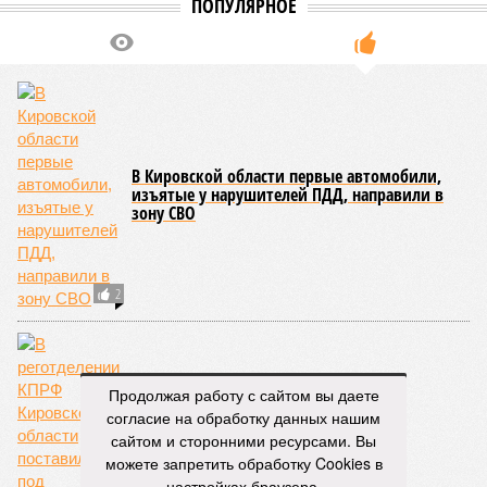
Хуже, лучше, переезд
Оформление кредита без залога: пошаговая
инструкция и советы
Продолжая работу с сайтом вы даете
согласие на обработку данных нашим
сайтом и сторонними ресурсами. Вы
Различные типы жалюзи и советы по их
можете запретить обработку Cookies в
интеграции в дизайн помещений
настройках браузера.