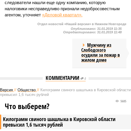
следователи нашли еще одну компанию, которую
налоговики несправедливо признали недобросовестным
агентом, уточняет
«Деловой квартал».
Отдел новостей «Нашей версии» в Нижнем Новгороде
Опубликовано:
31.01.2019 11:35
Отредактировано:
31.01.2019 11:48
Мужчину из
Слободского
осудили за пожар в
жилом доме
КОММЕНТАРИИ
0
Версия
//
Общество
//
Килограмм свиного шашлыка в Кировской области
превысил 1,6 тысяч рублей
5685
Что выберем?
Килограмм свиного шашлыка в Кировской области
превысил 1,6 тысяч рублей