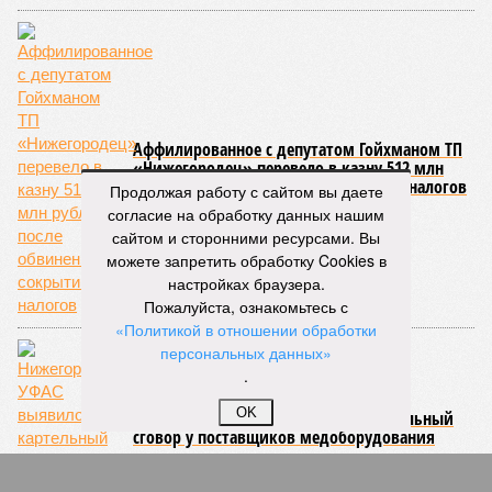
Аффилированное с депутатом Гойхманом ТП
«Нижегородец» перевело в казну 512 млн
рублей после обвинения в сокрытии налогов
Продолжая работу с сайтом вы даете
согласие на обработку данных нашим
сайтом и сторонними ресурсами. Вы
можете запретить обработку Cookies в
настройках браузера.
Пожалуйста, ознакомьтесь с
«Политикой в отношении обработки
персональных данных»
.
OK
Нижегородское УФАС выявило картельный
сговор у поставщиков медоборудования