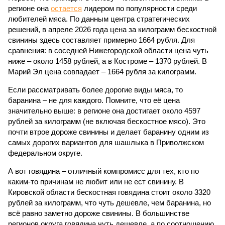
регионе она
остается
лидером по популярности среди
любителей мяса. По данным центра стратегических
решений, в апреле 2026 года цена за килограмм бескостной
свинины здесь составляет примерно 1664 рубля. Для
сравнения: в соседней Нижегородской области цена чуть
ниже – около 1458 рублей, а в Костроме – 1370 рублей. В
Марий Эл цена совпадает – 1664 рубля за килограмм.
Если рассматривать более дорогие виды мяса, то
баранина – не для каждого. Помните, что её цена
значительно выше: в регионе она достигает около 4597
рублей за килограмм (не включая бескостное мясо). Это
почти втрое дороже свинины и делает баранину одним из
самых дорогих вариантов для шашлыка в Приволжском
федеральном округе.
А вот говядина – отличный компромисс для тех, кто по
каким-то причинам не любит или не ест свинину. В
Кировской области бескостная говядина стоит около 3320
рублей за килограмм, что чуть дешевле, чем баранина, но
всё равно заметно дороже свинины. В большинстве
регионов округа говядина чуть дешевле, а по соотношению