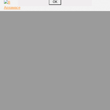
OK
В Арзамасе Нижегородской области на
пешеходном переходе насмерть сбили
ребенка
СЛУЧАЙНЫЕ СТАТЬИ
Прогулки с задержаниями
Участники антикоррупционного митинга в Нижнем
Новгороде благодарили полицию за деликатность