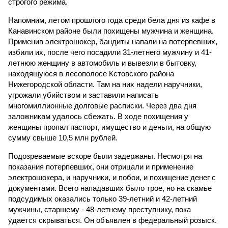
строгого режима.
Напомним, летом прошлого года среди бела дня из кафе в
Канавинском районе были похищены мужчина и женщина.
Применив электрошокер, бандиты напали на потерпевших,
избили их, после чего посадили 31-летнего мужчину и 41-
летнюю женщину в автомобиль и вывезли в бытовку,
находящуюся в лесополосе Кстовского района
Нижегородской области. Там на них надели наручники,
угрожали убийством и заставили написать
многомиллионные долговые расписки. Через два дня
заложникам удалось сбежать. В ходе похищения у
женщины пропал паспорт, имущество и деньги, на общую
сумму свыше 10,5 млн рублей.
Подозреваемые вскоре были задержаны. Несмотря на
показания потерпевших, они отрицали и применение
электрошокера, и наручники, и побои, и похищение денег с
документами. Всего нападавших было трое, но на скамье
подсудимых оказались только 39-летний и 42-летний
мужчины, старшему - 48-летнему преступнику, пока
удается скрываться. Он объявлен в федеральный розыск.