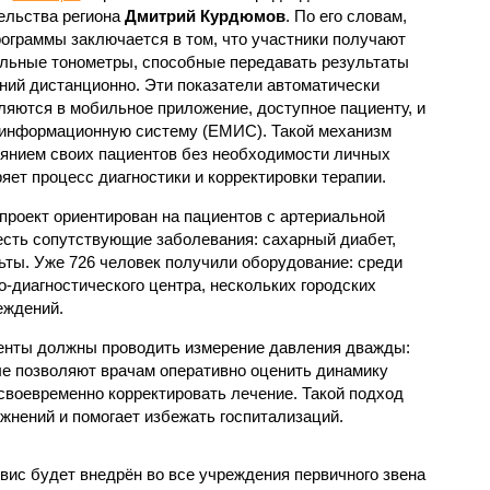
ельства региона
Дмитрий Курдюмов
. По его словам,
рограммы заключается в том, что участники получают
льные тонометры, способные передавать результаты
ний дистанционно. Эти показатели автоматически
ляются в мобильное приложение, доступное пациенту, и
 информационную систему (ЕМИС). Такой механизм
оянием своих пациентов без необходимости личных
ряет процесс диагностики и корректировки терапии.
 проект ориентирован на пациентов с артериальной
о есть сопутствующие заболевания: сахарный диабет,
ты. Уже 726 человек получили оборудование: среди
о-диагностического центра, нескольких городских
еждений.
иенты должны проводить измерение давления дважды:
е позволяют врачам оперативно оценить динамику
своевременно корректировать лечение. Такой подход
жнений и помогает избежать госпитализаций.
вис будет внедрён во все учреждения первичного звена