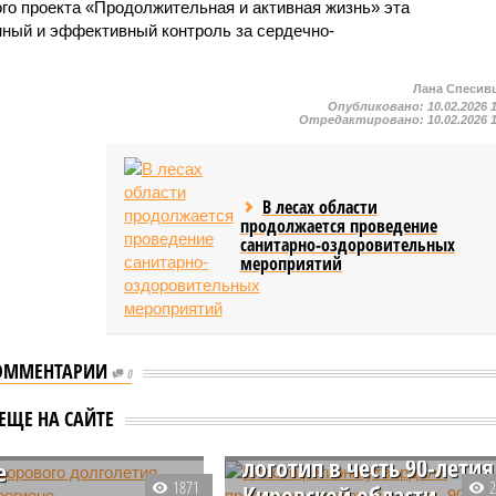
ого проекта «Продолжительная и активная жизнь» эта
ный и эффективный контроль за сердечно-
Лана Спесив
Опубликовано:
10.02.2026 
Отредактировано:
10.02.2026 
В лесах области
продолжается проведение
санитарно-оздоровительных
мероприятий
ОММЕНТАРИИ
0
Власти региона
 здорового
ЕЩЕ НА САЙТЕ
утвердили программу и
етия появятся в
логотип в честь 90-летия
е
1871
Кировской области