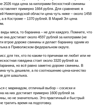
ле 2026 года цена за килограмм бескостной свинины
составляет примерно 1664 рубля. Для сравнения: в
ей Нижегородской области цена чуть ниже – около 1458
, а в Костроме – 1370 рублей. В Марий Эл цена
мм.
виды мяса, то баранина – не для каждого. Помните, что
не она достигает около 4597 рублей за килограмм (не
ти втрое дороже свинины и делает баранину одним из
лыка в Приволжском федеральном округе.
исс для тех, кто по каким-то причинам не любит или не
бескостная говядина стоит около 3320 рублей за
баранина, но всё равно заметно дороже свинины. В
дина чуть дешевле, а по соотношению цена-качество
тов для шашлыка.
ься с маринадом, отличный выбор – сосиски и
на на них достигает примерно 1600 рублей за
ины, но не значительно. Это практичный и быстрый
не тратить время на подготовку.