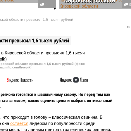
ва основана на
0
ной программе,
Началась активная подготовка к
ленной заместителем
празднованию юбилея региона.
кой области превысил 1,6 тысяч рублей
теля правительства
Разработанная символика
атьяной Голиковой.
гармонично объединяет
историческую идентичность и
сти превысил 1,6 тысяч рублей
современный облик области.
ровской области превысил 1,6 тысяч рублей (фото:
agnific.com/freepik)
региона готовятся к шашлычному сезону. Но перед тем как
ться за мясом, важно оценить цены и выбрать оптимальный
.
, что приходит в голову – классическая свинина. В
е она
остается
лидером по популярности среди
лей мяса. По данным центра стратегических решений,