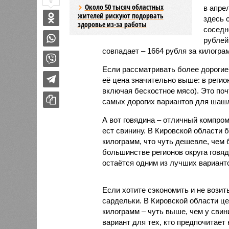
0
Около 50 тысяч областных
в апре
жителей рискуют подорвать
здесь 
здоровье из-за работы
соседн
рублей
совпадает – 1664 рубля за килогра
Если рассматривать более дорогие 
её цена значительно выше: в регио
включая бескостное мясо). Это поч
самых дорогих вариантов для шаш
А вот говядина – отличный компром
ест свинину. В Кировской области 
килограмм, что чуть дешевле, чем 
большинстве регионов округа говя
остаётся одним из лучших вариан
Если хотите сэкономить и не возит
сардельки. В Кировской области це
килограмм – чуть выше, чем у свин
вариант для тех, кто предпочитает 