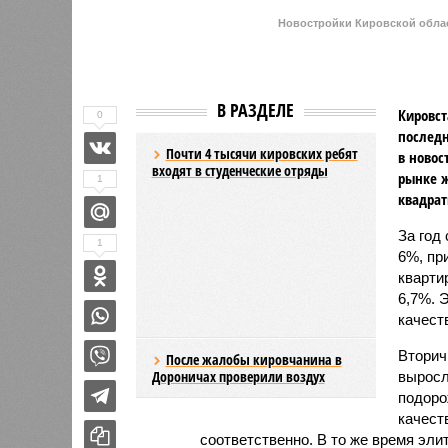
качества прибавило 3,6%.
Вторичный рынок показал более ак
выражении. Лидерами подорожания 
которые подорожали на 11,4% и 8,
подорожали скромнее – всего на 2,2
Максимальный подъём цен пришёлся
связано с укреплением спроса и с
По
мнению
экспертов и представите
ожидает стабильный, но умеренный
бюджету и финансовым рынкам
Ев
будет находиться в пределах 5–7%
Основными факторами, сдерживающ
высокая себестоимость строительс
эксплуатацию новых проектов.
Эксперты прогнозируют, что первич
разнонаправленную динамику. На ры
значительного роста, а возможна д
стимулировать продажи в условиях
застройщики будут активно исполь