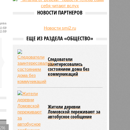
23/07
Режим работы местных детских
садов собираются продлить
НОВОСТИ ПАРТНЕРОВ
22/07
В региональном бюджете
заложили деньги на выплаты
цева
бабушкам
Новости smi2.ru
11:59
11:59
ЕЩЕ ИЗ РАЗДЕЛА «ОБЩЕСТВО»
Следователи
заинтересовались
состоянием дома без
коммуникаций
Жители деревни
Ломовской переживают за
автобусное сообщение
2296