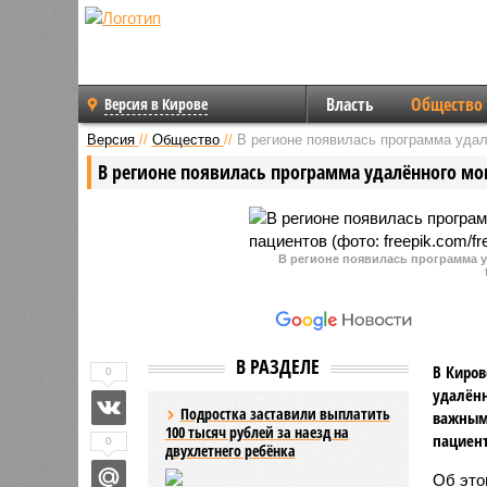
Власть
Общество
Версия в Кирове
Версия
//
Общество
//
В регионе появилась программа удал
В регионе появилась программа удалённого мо
В регионе появилась программа 
В РАЗДЕЛЕ
В Киров
0
удалённ
Подростка заставили выплатить
важным
100 тысяч рублей за наезд на
пациент
0
двухлетнего ребёнка
Об эт