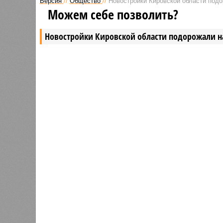
Версия
//
Общество
//
Новостройки Кировской области под
Можем себе позволить?
Новостройки Кировской области подорожали н
Новостройки Кировской област
В РАЗДЕЛЕ
Кировст
0
последн
Почти 4 тысячи кировских ребят
в новос
входят в студенческие отряды
рынке ж
1
квадрат
За год
После жалобы кировчанина в
1
Дороничах проверили воздух
6%, пр
кварти
6,7%. 