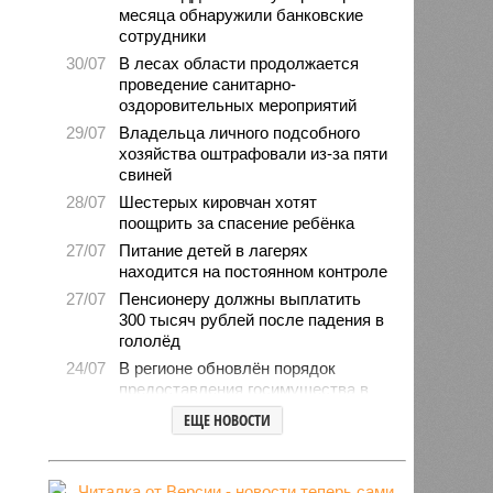
месяца обнаружили банковские
сотрудники
30/07
В лесах области продолжается
проведение санитарно-
оздоровительных мероприятий
29/07
Владельца личного подсобного
хозяйства оштрафовали из-за пяти
свиней
28/07
Шестерых кировчан хотят
поощрить за спасение ребёнка
27/07
Питание детей в лагерях
находится на постоянном контроле
27/07
Пенсионеру должны выплатить
300 тысяч рублей после падения в
гололёд
24/07
В регионе обновлён порядок
предоставления госимущества в
аренду
ЕЩЕ НОВОСТИ
24/07
Гострудинспекция выявила
нарушения после несчастного
случая на пилораме в Кирсе