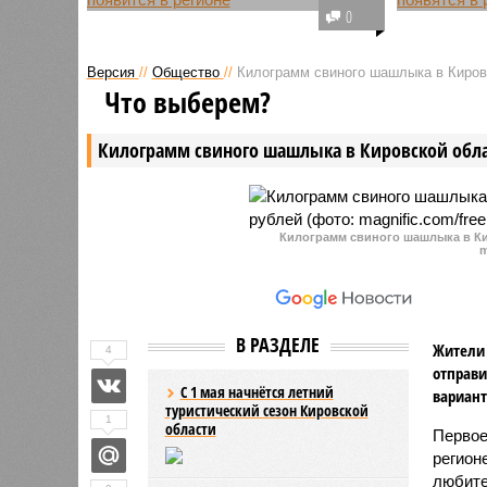
В Кировской области на базе
Инициати
0
Областного дворца молодёжи
федераль
откроется специализированный
представ
Версия
//
Общество
//
Килограмм свиного шашлыка в Кировс
контент-центр.
председа
Что выберем?
России Т
Килограмм свиного шашлыка в Кировской обла
Килограмм свиного шашлыка в Ки
m
В РАЗДЕЛЕ
Жители 
4
отправи
С 1 мая начнётся летний
вариант
туристический сезон Кировской
1
области
Первое
регион
любите