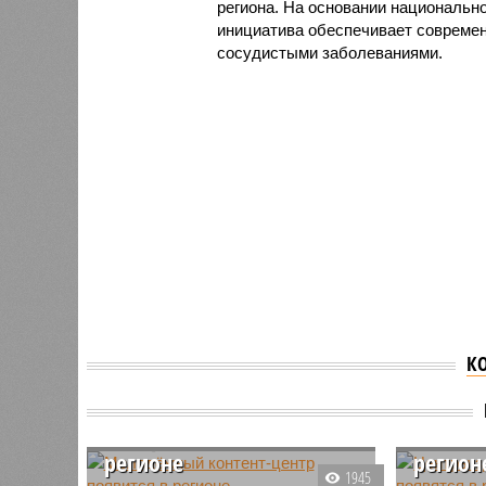
региона. На основании национальн
инициатива обеспечивает современ
сосудистыми заболеваниями.
К
Молодёжный контент-
Центры
центр появится в
долгол
регионе
регион
1945