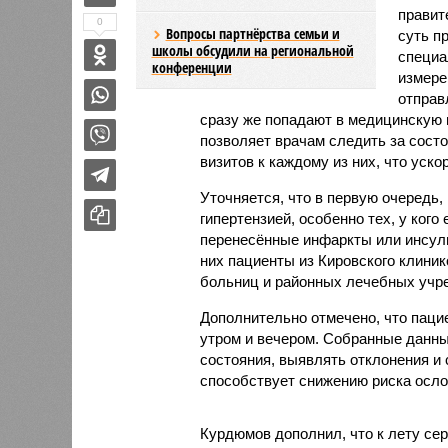
правит
0
Вопросы партнёрства семьи и
суть п
школы обсудили на региональной
специа
конференции
измере
отправ
сразу же попадают в медицинскую
позволяет врачам следить за сост
визитов к каждому из них, что уско
Уточняется, что в первую очередь,
гипертензией, особенно тех, у ког
перенесённые инфаркты или инсуль
них пациенты из Кировского клиник
больниц и районных лечебных учр
Дополнительно отмечено, что пац
утром и вечером. Собранные данны
состояния, выявлять отклонения и 
способствует снижению риска осло
Курдюмов дополнил, что к лету сер