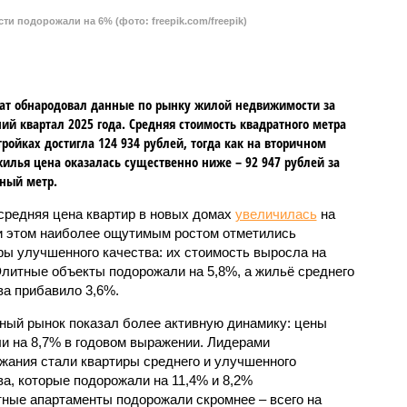
тивную динамику: цены выросли на 8,7% в годовом
стали квартиры среднего и улучшенного качества,
2% соответственно. В то же время элитные апартаменты
%, а жильё низкого качества – лишь на 1,2%.
 на второй квартал 2025 года, что может быть
езонными факторами.
лей власти, рынок недвижимости в России в 2026 году
 рост цен. Член комитета Совета Федерации по
гения Уваркина
отметила, что рост цен на новостройки
, что лишь немного превысит уровень инфляции.
ими более высокие темпы подорожания, станут
тва и сокращение количества вводимых в
ный и вторичный рынки где-то будут показывать
нке новостроек, скорее всего, не ожидается
аже стагнация с элементами ценовой коррекции. Чтобы
 повышенной закредитованности населения,
зовать инструменты ценовой политики: скидки,