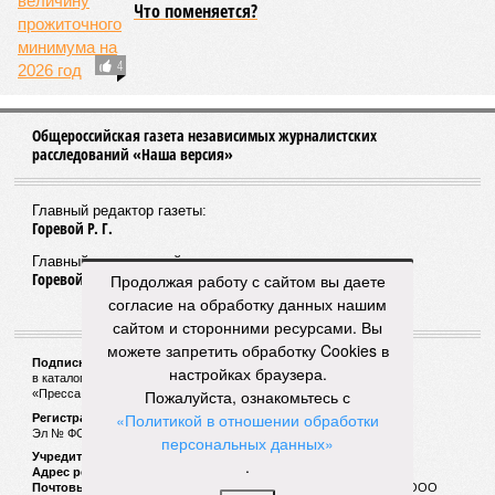
Что поменяется?
4
Общероссийская газета независимых журналистских
расследований «Наша версия»
Главный редактор газеты:
Горевой Р. Г.
Главный редактор сайта:
Горевой Р. Г.
Продолжая работу с сайтом вы даете
согласие на обработку данных нашим
сайтом и сторонними ресурсами. Вы
можете запретить обработку Cookies в
Подписной индекс газеты «Наша версия»:
настройках браузера.
в каталоге «Почта России» —
99266
Пожалуйста, ознакомьтесь с
«Пресса России» (зелёный) —
41522
«Политикой в отношении обработки
Регистрационный номер Роскомнадзора
Эл № ФС77-53847 от 26.04.2013.
персональных данных»
Учредитель ООО «Версия»
.
Адрес редакции:
123100, Россия, Москва, улица 1905 года, 7с1
Почтовый адрес редакции:
123022, Россия, Москва, а/я 29. для ООО