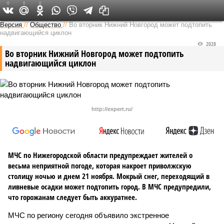
0
0
0
Версия в Кирове
Версия
//
Общество
//
Во вторник Нижний Новгород может подтопить
надвигающийся циклон
2028
Во вторник Нижний Новгород может подтопить
надвигающийся циклон
http://expert.ru/
МЧС по Нижегородской области предупреждает жителей о
весьма неприятной погоде, которая накроет приволжскую
столицу ночью и днем 21 ноября. Мокрый снег, переходящий в
ливневые осадки может подтопить город. В МЧС предупредили,
что горожанам следует быть аккуратнее.
МЧС по региону сегодня объявило экстренное