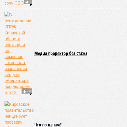
2
Медиа проректор без стажа
410
Что по ценам?