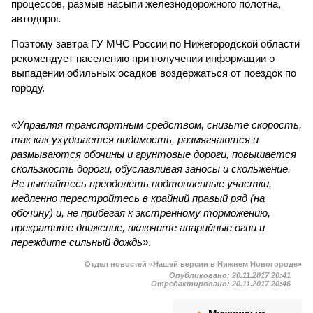
процессов, размыв насыпи железнодорожного полотна,
автодорог.
Поэтому завтра ГУ МЧС России по Нижегородской области
рекомендует населению при получении информации о
выпадении обильных осадков воздержаться от поездок по
городу.
«Управляя транспортным средством, снизьте скорость,
так как ухудшается видимость, размягчаются и
размываются обочины и грунтовые дороги, повышается
скользкость дороги, обуславливая заносы и скольжение.
Не пытайтесь преодолеть подтопленные участки,
медленно перестройтесь в крайний правый ряд (на
обочину) и, не прибегая к экстренному торможению,
прекратите движение, включите аварийные огни и
переждите сильный дождь»
.
Отдел новостей «Нашей версии в Нижнем Новогороде»
Опубликовано:
20.11.2017 20:41
Отредактировано:
20.11.2017 20:46