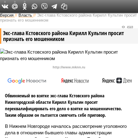
0
0
0
Версия в Кирове
Версия
//
Власть
//
Экс-глава Кстовского района Кирилл Культин просит
признать его мошенником
4569
Экс-глава Кстовского района Кирилл Культин просит
признать его мошенником
http://www.mknn.ru
Обвиняемый во взятке экс-глава Кстовского района
Нижегородской области Кирилл Культин просит
переквалифицировать его дело о взятке на мошенничество.
Таким образом он пытается смягчить себе приговор.
В Нижнем Новгороде началось рассмотрение уголовного
дела в отношении бывшего главы администрации