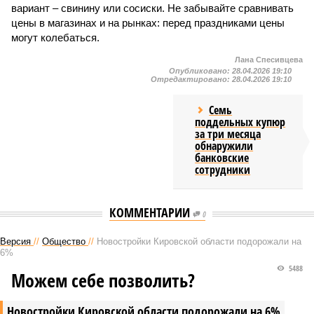
вариант – свинину или сосиски. Не забывайте сравнивать
цены в магазинах и на рынках: перед праздниками цены
могут колебаться.
Лана Спесивцева
Опубликовано:
28.04.2026 19:10
Отредактировано:
28.04.2026 19:10
Семь
поддельных купюр
за три месяца
обнаружили
банковские
сотрудники
КОММЕНТАРИИ
0
Версия
//
Общество
//
Новостройки Кировской области подорожали на
6%
5488
Можем себе позволить?
Новостройки Кировской области подорожали на 6%