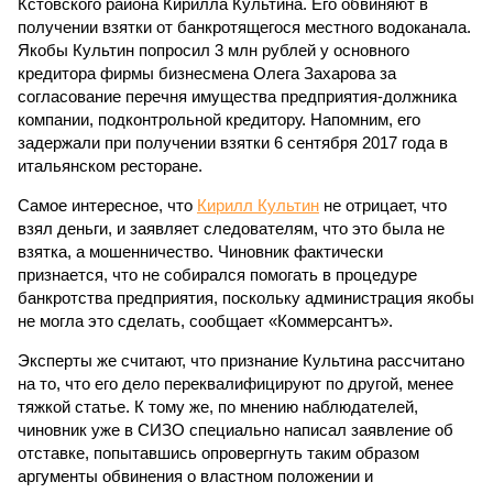
Кстовского района Кирилла Культина. Его обвиняют в
получении взятки от банкротящегося местного водоканала.
Якобы Культин попросил 3 млн рублей у основного
кредитора фирмы бизнесмена Олега Захарова за
согласование перечня имущества предприятия-должника
компании, подконтрольной кредитору. Напомним, его
задержали при получении взятки 6 сентября 2017 года в
итальянском ресторане.
Самое интересное, что
Кирилл Культин
не отрицает, что
взял деньги, и заявляет следователям, что это была не
взятка, а мошенничество. Чиновник фактически
признается, что не собирался помогать в процедуре
банкротства предприятия, поскольку администрация якобы
не могла это сделать, сообщает «Коммерсантъ».
Эксперты же считают, что признание Культина рассчитано
на то, что его дело переквалифицируют по другой, менее
тяжкой статье. К тому же, по мнению наблюдателей,
чиновник уже в СИЗО специально написал заявление об
отставке, попытавшись опровергнуть таким образом
аргументы обвинения о властном положении и