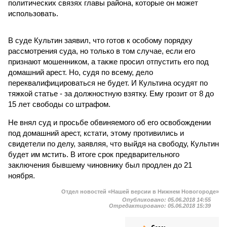
политических связях главы района, которые он может
использовать.
В суде Культин заявил, что готов к особому порядку
рассмотрения суда, но только в том случае, если его
признают мошенником, а также просил отпустить его под
домашний арест. Но, судя по всему, дело
переквалифицироваться не будет. И Культина осудят по
тяжкой статье - за должностную взятку. Ему грозит от 8 до
15 лет свободы со штрафом.
Не внял суд и просьбе обвиняемого об его освобождении
под домашний арест, кстати, этому противились и
свидетели по делу, заявляя, что выйдя на свободу, Культин
будет им мстить. В итоге срок предварительного
заключения бывшему чиновнику был продлен до 21
ноября.
Отдел новостей «Нашей версии в Нижнем Новогороде»
Опубликовано:
05.06.2018 14:55
Отредактировано:
05.06.2018 15:39