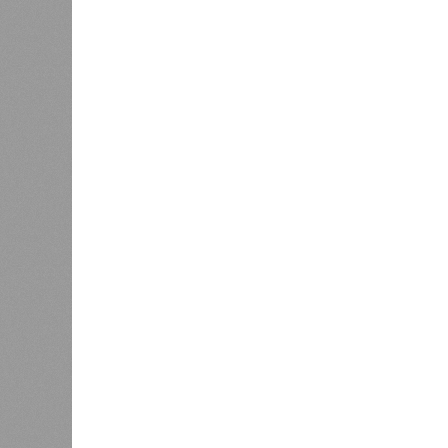
качества прибавило 3,6%.
Вторичный рынок показал более ак
выражении. Лидерами подорожания 
которые подорожали на 11,4% и 8,
подорожали скромнее – всего на 2,2
Максимальный подъём цен пришёлся
связано с укреплением спроса и с
По
мнению
экспертов и представите
ожидает стабильный, но умеренный
бюджету и финансовым рынкам
Ев
будет находиться в пределах 5–7%
Основными факторами, сдерживающ
высокая себестоимость строительс
эксплуатацию новых проектов.
Эксперты прогнозируют, что первич
разнонаправленную динамику. На ры
значительного роста, а возможна д
стимулировать продажи в условиях
застройщики будут активно исполь