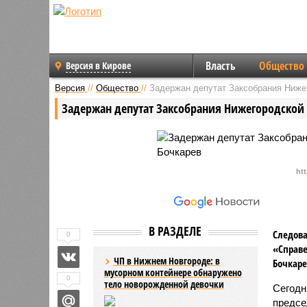
Власть
Общество
Версия в Кирове
Версия
//
Общество
//
Задержан депутат Заксобрания Ниже
Задержан депутат Заксобрания Нижегородской 
ht
В РАЗДЕЛЕ
Следова
0
«Справе
ЧП в Нижнем Новгороде: в
Бочкаре
мусорном контейнере обнаружено
0
тело новорожденной девочки
Сегодн
предсе