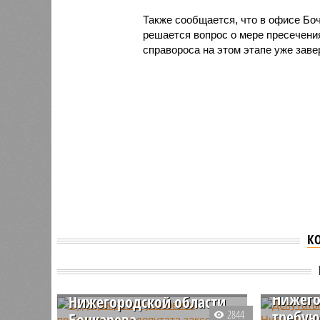
Также сообщается, что в офисе Бо
решается вопрос о мере пресечения
справороса на этом этапе уже заве
К
Суд прекратил уголовное
Депута
преследование депутата
Завол
заксобрания
Нижего
Нижегородской области
требую
2844
Бочкарева