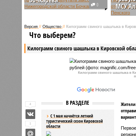
0
МСУ Ал
Нижегородский районный суд
прекратил уголовное дело,
Депутаты
которое было заведено в
Нижегоро
Версия
//
Общество
//
Килограмм свиного шашлыка в Кировс
отношении депутата
отставки
Что выберем?
Законодательного собрания
Пенского
Нижегородской области
претензи
Килограмм свиного шашлыка в Кировской обла
Александра Бочкарева.
подключе
Основанием для прекращения
городском
дела послужила его смерть.
Килограмм свиного шашлыка в Ки
m
В РАЗДЕЛЕ
Жители 
4
отправи
С 1 мая начнётся летний
вариант
туристический сезон Кировской
1
области
Первое
регион