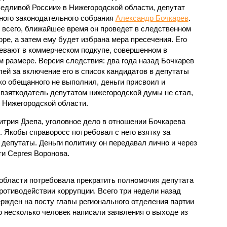
едливой России» в Нижегородской области, депутат
ного законодательного собрания
Александр Бочкарев
.
 всего, ближайшее время он проведет в следственном
оре, а затем ему будет избрана мера пресечения. Его
евают в коммерческом подкупе, совершенном в
м размере. Версия следствия: два года назад Бочкарев
лей за включение его в список кандидатов в депутаты
о обещанного не выполнил, деньги присвоил и
 взяткодатель депутатом нижегородской думы не стал,
 Нижегородской области.
трия Дзепа, уголовное дело в отношении Бочкарева
 Якобы справоросс потребовал с него взятку за
 депутаты. Деньги политику он передавал лично и через
ти Сергея Воронова.
области потребовала прекратить полномочия депутата
ротиводействии коррупции. Всего три недели назад
ржден на посту главы регионального отделения партии
о несколько человек написали заявления о выходе из