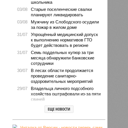
школьника
03/08
Старые поселенческие свалки
планируют ликвидировать
03/08
Мужчину из Слободского осудили
за пожар в жилом доме
31/07
Упрощённый медицинский допуск
к выполнению нормативов ГТО
будет действовать в регионе
31/07
Семь поддельных купюр за три
месяца обнаружили банковские
сотрудники
30/07
В лесах области продолжается
проведение санитарно-
оздоровительных мероприятий
29/07
Владельца личного подсобного
хозяйства оштрафовали из-за пяти
свиней
28/07
Шестерых кировчан хотят
ЕЩЕ НОВОСТИ
поощрить за спасение ребёнка
27/07
Питание детей в лагерях
находится на постоянном контроле