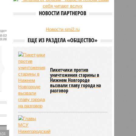
27/07
Пенсионеру должны выплатить
300 тысяч рублей после падения в
НОВОСТИ ПАРТНЕРОВ
гололёд
24/07
В регионе обновлён порядок
предоставления госимущества в
Новости smi2.ru
оде»
аренду
18:53
ЕЩЕ ИЗ РАЗДЕЛА «ОБЩЕСТВО»
19:06
Пикетчики против
уничтожения старины в
Нижнем Новгороде
вызвали главу города на
разговор
о
2604