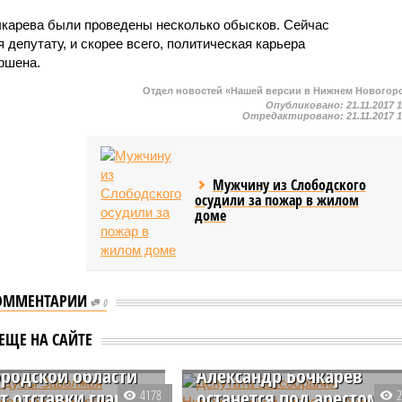
чкарева были проведены несколько обысков. Сейчас
 депутату, и скорее всего, политическая карьера
ршена.
Отдел новостей «Нашей версии в Нижнем Новогор
Опубликовано:
21.11.2017 
Отредактировано:
21.11.2017 
Мужчину из Слободского
осудили за пожар в жилом
доме
ОММЕНТАРИИ
0
ты думы
Депутата Заксобрания
ЕЩЕ НА САЙТЕ
жья
Нижегородской области
родской области
Александр Бочкарев
т отставки главы
останется под арестом д
4178