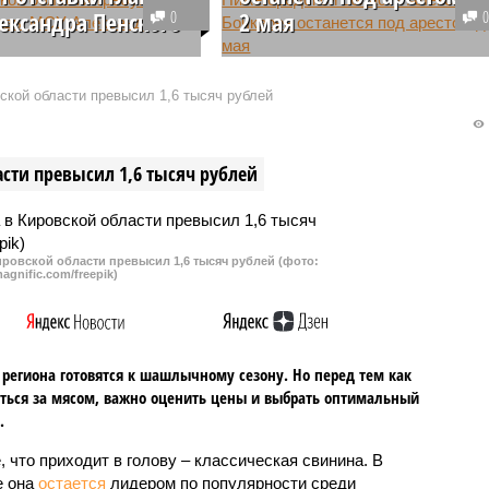
ександра Пенского
0
2 мая
 думы Заволжья
Нижегородский районный суд
дской области требуют
продлил срок домашнего ареста
кой области превысил 1,6 тысяч рублей
 главы МСУ Александра
Александру Бочкареву до 2 мая
. Причиной таких
текущего года. Такое решение
й является незаконное
было принято после первого
сти превысил 1,6 тысяч рублей
ние дома чиновника к
судебного заседания по
у газопроводу.
уголовному делу опального
чиновника.
ровской области превысил 1,6 тысяч рублей (фото:
agnific.com/freepik)
региона готовятся к шашлычному сезону. Но перед тем как
ться за мясом, важно оценить цены и выбрать оптимальный
.
, что приходит в голову – классическая свинина. В
е она
остается
лидером по популярности среди