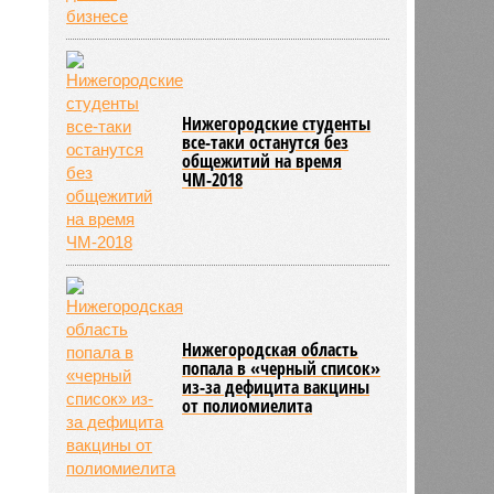
Нижегородские студенты
все-таки останутся без
общежитий на время
ЧМ-2018
Нижегородская область
попала в «черный список»
из-за дефицита вакцины
от полиомиелита