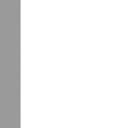
Версия
//
Общество
//
Новостройки Кировской области под
Можем себе позволить?
Новостройки Кировской области подорожали н
Новостройки Кировской област
В РАЗДЕЛЕ
Кировст
0
последн
Почти 4 тысячи кировских ребят
в новос
входят в студенческие отряды
рынке ж
1
квадрат
За год
После жалобы кировчанина в
1
Дороничах проверили воздух
6%, пр
кварти
6,7%. 