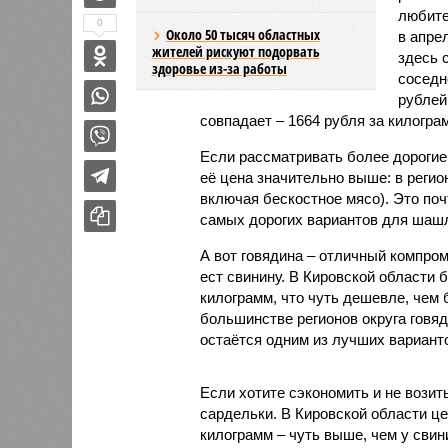
любите
0
Около 50 тысяч областных
в апре
жителей рискуют подорвать
здесь 
здоровье из-за работы
соседн
рублей
совпадает – 1664 рубля за килогра
Если рассматривать более дорогие 
её цена значительно выше: в регио
включая бескостное мясо). Это поч
самых дорогих вариантов для шаш
А вот говядина – отличный компром
ест свинину. В Кировской области 
килограмм, что чуть дешевле, чем 
большинстве регионов округа говя
остаётся одним из лучших вариан
Если хотите сэкономить и не возит
сардельки. В Кировской области це
килограмм – чуть выше, чем у свин