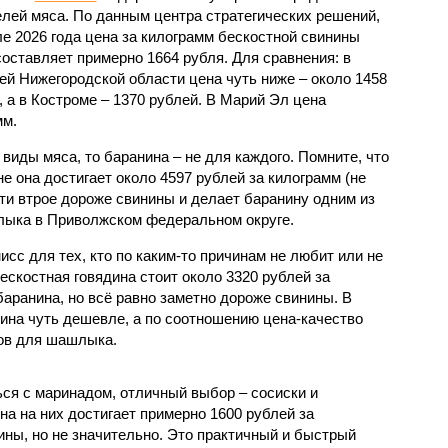
лей мяса. По данным центра стратегических решений,
ле 2026 года цена за килограмм бескостной свинины
составляет примерно 1664 рубля. Для сравнения: в
ей Нижегородской области цена чуть ниже – около 1458
, а в Костроме – 1370 рублей. В Марий Эл цена
мм.
виды мяса, то баранина – не для каждого. Помните, что
не она достигает около 4597 рублей за килограмм (не
ти втрое дороже свинины и делает баранину одним из
лыка в Приволжском федеральном округе.
исс для тех, кто по каким-то причинам не любит или не
бескостная говядина стоит около 3320 рублей за
баранина, но всё равно заметно дороже свинины. В
дина чуть дешевле, а по соотношению цена-качество
тов для шашлыка.
ься с маринадом, отличный выбор – сосиски и
на на них достигает примерно 1600 рублей за
ины, но не значительно. Это практичный и быстрый