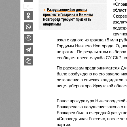
«Справ
0
Разрушающийся дом на
област
проспекте Гагарина в Нижнем
Скорее
Новгороде требуют признать
изолят
авариным
подозр
крупно
взял с одного из граждан 5 млн руб
Гордумы Нижнего Новгорода. Однак
потратил. По результатам выборов
сообщает пресс-служба СУ СКР по
По рассказам предпринимателя Дми
было возбуждено по его заявлению.
оставление в списках кандидатов в
вице-губернатора Иркутской облас
Ранее прокуратура Нижегородской 
Бочкарева за нарушение закона о п
Бочкарев был в очередной раз утве
«Справедливая Россия», после чег
партии.