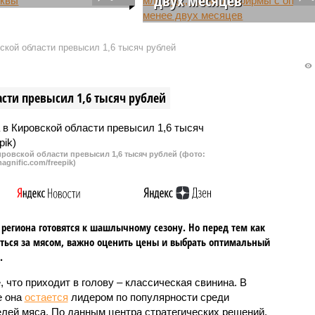
 исследованиям,
ным в ИПЕМ, о тарифах
Очередные закупки «Единого
 15 крупных городах
центра муниципального заказа»
кой области превысил 1,6 тысяч рублей
жители Нижнего
(ЕЦМЗ) стали поводом для
а тратят на оплату
вопросов. На этот раз поставщи
ки больше, чем жители
школьного питания Нижнего
сти превысил 1,6 тысяч рублей
Новгорода без торгов приобрел
молочную продукцию на 116 млн
рублей у фирмы, опыт которой н
рынке составляет всего два
ровской области превысил 1,6 тысяч рублей (фото:
месяца.
agnific.com/freepik)
региона готовятся к шашлычному сезону. Но перед тем как
ться за мясом, важно оценить цены и выбрать оптимальный
.
, что приходит в голову – классическая свинина. В
е она
остается
лидером по популярности среди
лей мяса. По данным центра стратегических решений,