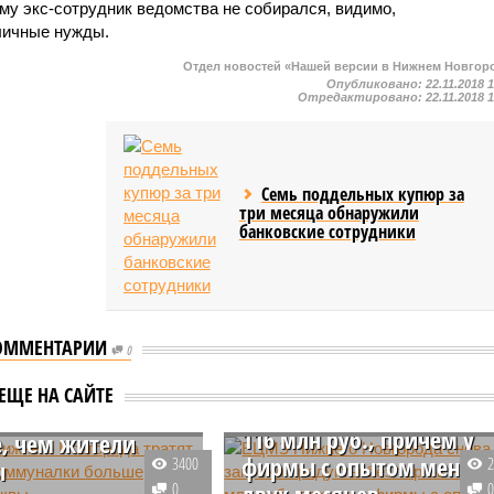
му экс-сотрудник ведомства не собирался, видимо,
 личные нужды.
Отдел новостей «Нашей версии в Нижнем Новгор
Опубликовано:
22.11.2018 
Отредактировано:
22.11.2018 
Семь поддельных купюр за
три месяца обнаружили
банковские сотрудники
ОММЕНТАРИИ
ЕЦМЗ Нижнего
0
 Нижнего
Новгорода снова закупи
ода тратят на
ЕЩЕ НА САЙТЕ
продукты без торгов на
 коммуналки
116 млн руб., причем у
, чем жители
фирмы с опытом менее
3400
ы
0
двух месяцев