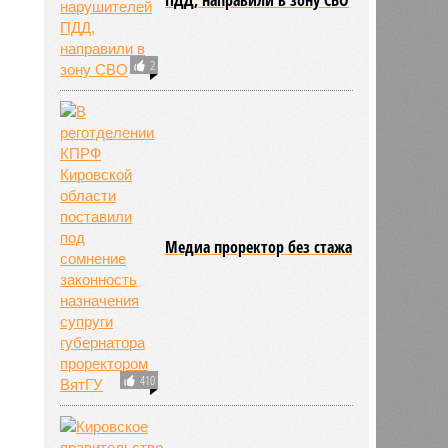
2
Медиа проректор без стажа
410