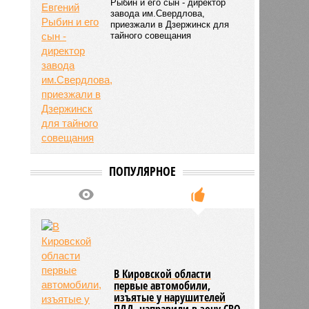
Рыбин и его сын - директор
завода им.Свердлова,
5485
приезжали в Дзержинск для
тайного совещания
ПОПУЛЯРНОЕ
В Кировской области
первые автомобили,
изъятые у нарушителей
ПДД, направили в зону СВО