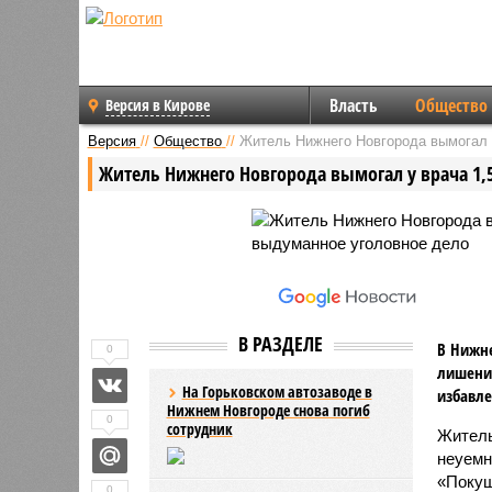
Власть
Общество
Версия в Кирове
Версия
//
Общество
//
Житель Нижнего Новгорода вымогал у
Житель Нижнего Новгорода вымогал у врача 1,
В РАЗДЕЛЕ
В Нижне
0
лишения
На Горьковском автозаводе в
избавле
Нижнем Новгороде снова погиб
0
сотрудник
Житель
неуемн
«Покуш
0