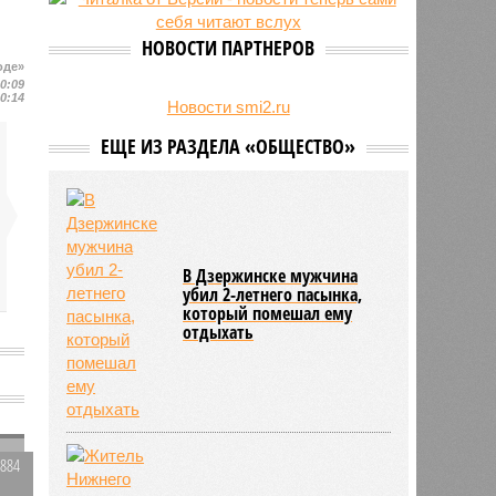
24/07
Гострудинспекция выявила
нарушения после несчастного
НОВОСТИ ПАРТНЕРОВ
случая на пилораме в Кирсе
оде»
23/07
Режим работы местных детских
10:09
10:14
садов собираются продлить
Новости smi2.ru
ЕЩЕ ИЗ РАЗДЕЛА «ОБЩЕСТВО»
В Дзержинске мужчина
убил 2-летнего пасынка,
который помешал ему
отдыхать
л
2884
0