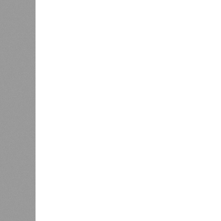
качества прибавило 3,6%.
Вторичный рынок показал более ак
выражении. Лидерами подорожания 
которые подорожали на 11,4% и 8,
подорожали скромнее – всего на 2,2
Максимальный подъём цен пришёлся
связано с укреплением спроса и с
По
мнению
экспертов и представите
ожидает стабильный, но умеренный
бюджету и финансовым рынкам
Ев
будет находиться в пределах 5–7%
Основными факторами, сдерживающ
высокая себестоимость строительс
эксплуатацию новых проектов.
Эксперты прогнозируют, что первич
разнонаправленную динамику. На ры
значительного роста, а возможна д
стимулировать продажи в условиях
застройщики будут активно исполь