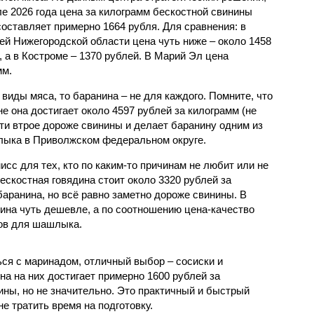
ле 2026 года цена за килограмм бескостной свинины
составляет примерно 1664 рубля. Для сравнения: в
ей Нижегородской области цена чуть ниже – около 1458
, а в Костроме – 1370 рублей. В Марий Эл цена
мм.
виды мяса, то баранина – не для каждого. Помните, что
не она достигает около 4597 рублей за килограмм (не
ти втрое дороже свинины и делает баранину одним из
лыка в Приволжском федеральном округе.
исс для тех, кто по каким-то причинам не любит или не
бескостная говядина стоит около 3320 рублей за
баранина, но всё равно заметно дороже свинины. В
дина чуть дешевле, а по соотношению цена-качество
тов для шашлыка.
ься с маринадом, отличный выбор – сосиски и
на на них достигает примерно 1600 рублей за
ины, но не значительно. Это практичный и быстрый
не тратить время на подготовку.