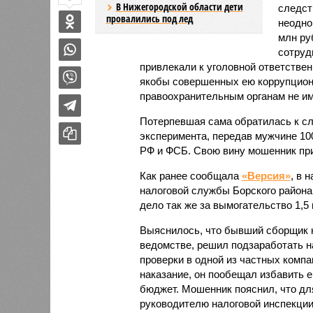
В Нижегородской области дети
следст
провалились под лед
неодно
млн ру
сотруд
привлекали к уголовной ответственн
якобы совершенных ею коррупционн
правоохранительным органам не им
Потерпевшая сама обратилась к сл
эксперимента, передав мужчине 100
РФ и ФСБ. Свою вину мошенник пр
Как ранее сообщала
«Версия»
, в 
налоговой службы Борского района
дело так же за вымогательство 1,5
Выяснилось, что бывший сборщик н
ведомстве, решил подзаработать н
проверки в одной из частных компа
наказание, он пообещал избавить е
бюджет. Мошенник пояснил, что для
руководителю налоговой инспекции 