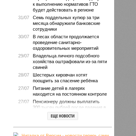
к выполнению нормативов ГТО
будет действовать в регионе
31/07
Семь поддельных купюр за три
месяца обнаружили банковские
сотрудники
30/07
В лесах области продолжается
проведение санитарно-
оздоровительных мероприятий
29/07
Владельца личного подсобного
хозяйства оштрафовали из-за пяти
свиней
28/07
Шестерых кировчан хотят
поощрить за спасение ребёнка
27/07
Питание детей в лагерях
находится на постоянном контроле
27/07
Пенсионеру должны выплатить
300 тысяч рублей после падения в
гололёд
ЕЩЕ НОВОСТИ
24/07
В регионе обновлён порядок
предоставления госимущества в
аренду