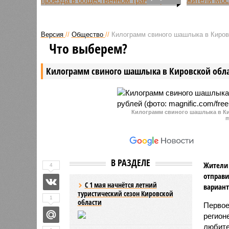
В Нижнем Новгороде проезд за
Согласно
наличные подорожает с 30 до 35
проведен
рублей на шести автобусных
на ЖКХ в
Версия
//
Общество
//
Килограмм свиного шашлыка в Кировс
маршрутах компании «Лидер-
России, 
Что выберем?
Транс». Отмечается, что у этого
Новгород
перевозчика будет действовать
коммунал
Килограмм свиного шашлыка в Кировской обла
пересадочный тариф между
Москвы.
своими маршрутами.
Килограмм свиного шашлыка в Ки
m
В РАЗДЕЛЕ
Жители 
4
отправи
С 1 мая начнётся летний
вариант
туристический сезон Кировской
1
области
Первое
регион
любите