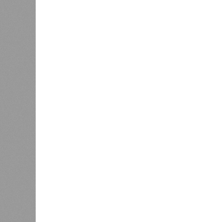
Версия
//
Общество
//
Новостройки Кировской области под
Можем себе позволить?
Новостройки Кировской области подорожали н
Новостройки Кировской област
В РАЗДЕЛЕ
Кировст
0
последн
Почти 4 тысячи кировских ребят
в новос
входят в студенческие отряды
рынке ж
1
квадрат
За год
После жалобы кировчанина в
1
Дороничах проверили воздух
6%, пр
кварти
6,7%. 