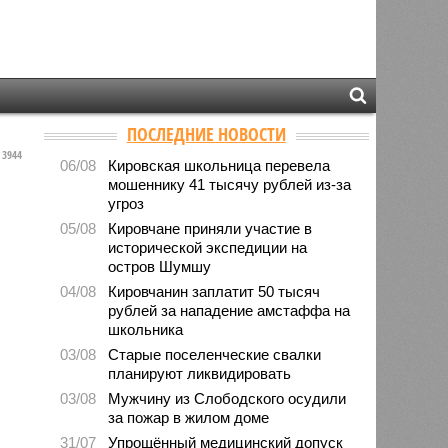
ПОСЛЕДНИЕ НОВОСТИ
3944
06/08
Кировская школьница перевела
мошеннику 41 тысячу рублей из-за
угроз
05/08
Кировчане приняли участие в
исторической экспедиции на
остров Шумшу
04/08
Кировчанин заплатит 50 тысяч
рублей за нападение амстаффа на
школьника
03/08
Старые поселенческие свалки
планируют ликвидировать
03/08
Мужчину из Слободского осудили
за пожар в жилом доме
31/07
Упрощённый медицинский допуск