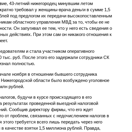
вие, 43-летний нижегородец минувшим летом
кратно требовал у женщины-врача деньги в сумме 1,5
блей под предлогом их передачи высокопоставленным
никам областного управления МВД за то, чтобы ее не
ости. Он запугивал ее тем, что у него есть сведения о
ых действиях. При этом сам он никакого отношения к
еет.
едователям и стала участником оперативного
 тыс. руб. После этого его задержали сотрудники СК
изнал полностью.
начале ноября в отношении бывшего сотрудника
 Нижегородской области было возбуждено уголовное
 млн рублей.
алогов, будучи в курсе происходящего в его
а результатах проведенной выездной налоговой
ний. Сообщив директору фирмы, что его ждет
го от проблем, связанных с недочислением налогов в
 этого требуется всего лишь передать через него
в качестве взятки 1,5 миллиона рублей. Правда,