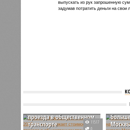
выпускать из рук запрошенную сум
задумав потратить деньги на свои
К
В Нижнем Новгороде с 1
Жители
января 2020 года
Новгор
подорожает стоимость
оплату
проезда в общественном
больше
11517
транспорте
Москв
0