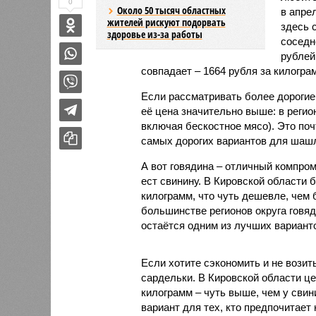
0
Около 50 тысяч областных
в апре
жителей рискуют подорвать
здесь 
здоровье из-за работы
соседн
рублей
совпадает – 1664 рубля за килогра
Если рассматривать более дорогие 
её цена значительно выше: в регио
включая бескостное мясо). Это поч
самых дорогих вариантов для шаш
А вот говядина – отличный компром
ест свинину. В Кировской области 
килограмм, что чуть дешевле, чем 
большинстве регионов округа говя
остаётся одним из лучших вариан
Если хотите сэкономить и не возит
сардельки. В Кировской области це
килограмм – чуть выше, чем у свин
вариант для тех, кто предпочитает 