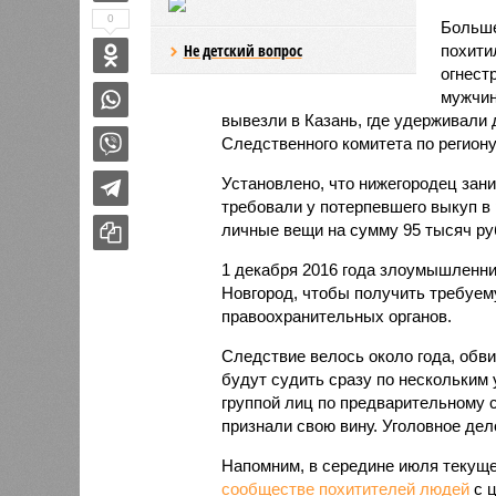
0
Больше
Не детский вопрос
похити
огнест
мужчин
вывезли в Казань, где удерживали
Следственного комитета по региону
Установлено, что нижегородец зан
требовали у потерпевшего выкуп в 
личные вещи на сумму 95 тысяч ру
1 декабря 2016 года злоумышленн
Новгород, чтобы получить требуем
правоохранительных органов.
Следствие велось около года, обви
будут судить сразу по нескольким
группой лиц по предварительному 
признали свою вину. Уголовное дел
Напомним, в середине июля текуще
сообществе похитителей людей
с ц