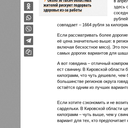
Около 50 тысяч областных
в апре
жителей рискуют подорвать
здесь 
здоровье из-за работы
соседн
рублей
совпадает – 1664 рубля за килогра
Если рассматривать более дорогие 
её цена значительно выше: в регио
включая бескостное мясо). Это поч
самых дорогих вариантов для шаш
А вот говядина – отличный компром
ест свинину. В Кировской области 
килограмм, что чуть дешевле, чем 
большинстве регионов округа говя
остаётся одним из лучших вариан
Если хотите сэкономить и не возит
сардельки. В Кировской области це
килограмм – чуть выше, чем у свин
вариант для тех, кто предпочитает 