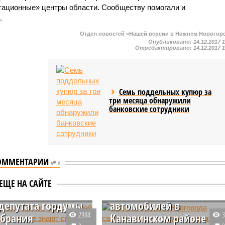
тационные» центры области. Сообществу помогали и
.
Отдел новостей «Нашей версии в Нижнем Новогор
Опубликовано:
14.12.2017 
Отредактировано:
14.12.2017 
Семь поддельных купюр за
три месяца обнаружили
банковские сотрудники
Жители Нижнего
ОММЕНТАРИИ
0
лосовал? Около
Новгорода
телей Нижнего
самостоятельно ищут
ЕЩЕ НА САЙТЕ
ода не знают
поджигателей
 депутата гордумы
автомобилей в
2984
обрания
Канавинском районе