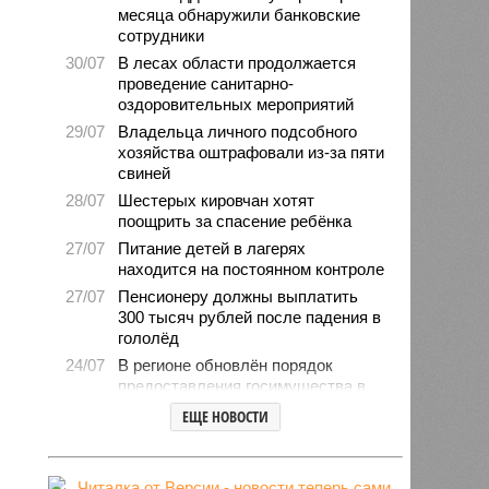
месяца обнаружили банковские
сотрудники
30/07
В лесах области продолжается
проведение санитарно-
оздоровительных мероприятий
29/07
Владельца личного подсобного
хозяйства оштрафовали из-за пяти
свиней
28/07
Шестерых кировчан хотят
поощрить за спасение ребёнка
27/07
Питание детей в лагерях
находится на постоянном контроле
27/07
Пенсионеру должны выплатить
300 тысяч рублей после падения в
гололёд
24/07
В регионе обновлён порядок
предоставления госимущества в
аренду
ЕЩЕ НОВОСТИ
24/07
Гострудинспекция выявила
нарушения после несчастного
случая на пилораме в Кирсе