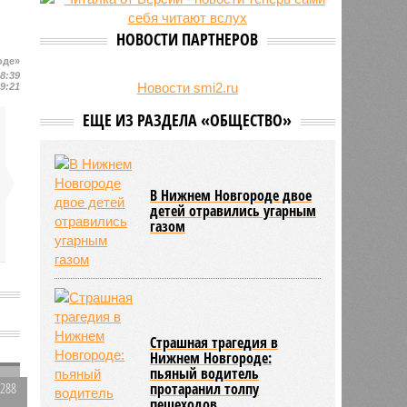
23/07
Режим работы местных детских
садов собираются продлить
НОВОСТИ ПАРТНЕРОВ
22/07
В региональном бюджете
оде»
заложили деньги на выплаты
18:39
бабушкам
Новости smi2.ru
19:21
ЕЩЕ ИЗ РАЗДЕЛА «ОБЩЕСТВО»
В Нижнем Новгороде двое
детей отравились угарным
газом
Страшная трагедия в
Нижнем Новгороде:
пьяный водитель
3288
протаранил толпу
пешеходов