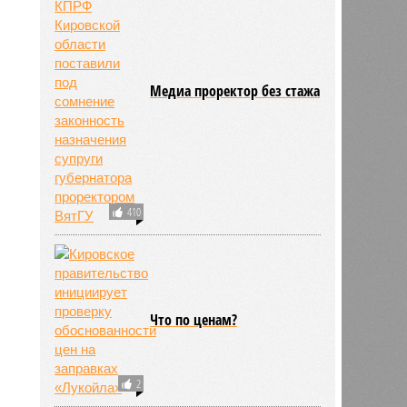
Медиа проректор без стажа
410
Что по ценам?
2