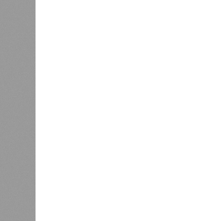
Вторичный рынок показал более ак
выражении. Лидерами подорожания 
которые подорожали на 11,4% и 8,
подорожали скромнее – всего на 2,2
Максимальный подъём цен пришёлся
связано с укреплением спроса и с
По
мнению
экспертов и представите
ожидает стабильный, но умеренный
бюджету и финансовым рынкам
Ев
будет находиться в пределах 5–7%
Основными факторами, сдерживающ
высокая себестоимость строительс
эксплуатацию новых проектов.
Эксперты прогнозируют, что первич
разнонаправленную динамику. На ры
значительного роста, а возможна д
стимулировать продажи в условиях
застройщики будут активно исполь