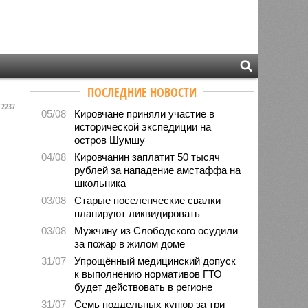
ПОСЛЕДНИЕ НОВОСТИ
2237
05/08
Кировчане приняли участие в
исторической экспедиции на
остров Шумшу
04/08
Кировчанин заплатит 50 тысяч
рублей за нападение амстаффа на
школьника
03/08
Старые поселенческие свалки
планируют ликвидировать
03/08
Мужчину из Слободского осудили
за пожар в жилом доме
31/07
Упрощённый медицинский допуск
к выполнению нормативов ГТО
будет действовать в регионе
31/07
Семь поддельных купюр за три