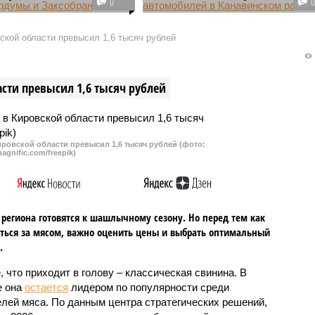
0
часть жителей Нижнего
Жители Гордеевки в Нижнем
, как оказалось, в
Новгороде решили не ждать
кой области превысил 1,6 тысяч рублей
видели своего депутата
результатов проверки полиции
 и вообще не в курсе,
после очередного поджога сразу
ает сегодня в гордуме и
четыре автомобилей в районе, и
сти превысил 1,6 тысяч рублей
ании региона, что
вышли на поиски варваров
а логичный вопрос – а
самостоятельно. В микрорайоне
а с повышенными явками
машины горят с пугающей
л на сентябрьских
регулярностью, а усилия
ровской области превысил 1,6 тысяч рублей (фото:
?
полиции до сих пор не дали
agnific.com/freepik)
никаких результатов.
региона готовятся к шашлычному сезону. Но перед тем как
ться за мясом, важно оценить цены и выбрать оптимальный
.
, что приходит в голову – классическая свинина. В
е она
остается
лидером по популярности среди
лей мяса. По данным центра стратегических решений,