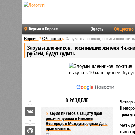
Власть
Общество
Версия в Кирове
Версия
//
Общество
//
Злоумышленников, похитивших жителя
Злоумышленников, похитивших жителя Нижнего
рублей, будут судить
В РАЗДЕЛЕ
Четверы
0
Новгоро
Серия пикетов в защиту прав
трем уг
россиян прошла в Нижнем
0
Новгороде в Международный День
Четыре
прав человека
нижего