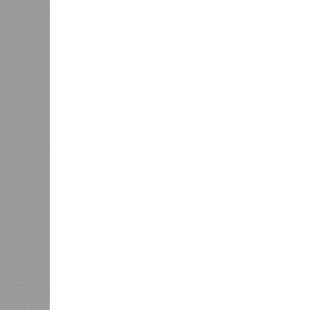
Можем себе позволить?
Новостройки Кировской области подорожали н
Новостройки Кировской област
В РАЗДЕЛЕ
Кировст
0
последн
Почти 4 тысячи кировских ребят
в новос
входят в студенческие отряды
рынке ж
1
квадрат
За год
После жалобы кировчанина в
1
Дороничах проверили воздух
6%, пр
кварти
6,7%. 
качества прибавило 3,6%.