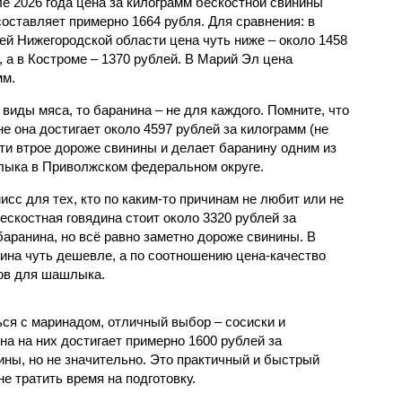
ле 2026 года цена за килограмм бескостной свинины
составляет примерно 1664 рубля. Для сравнения: в
ей Нижегородской области цена чуть ниже – около 1458
, а в Костроме – 1370 рублей. В Марий Эл цена
мм.
виды мяса, то баранина – не для каждого. Помните, что
не она достигает около 4597 рублей за килограмм (не
ти втрое дороже свинины и делает баранину одним из
лыка в Приволжском федеральном округе.
исс для тех, кто по каким-то причинам не любит или не
бескостная говядина стоит около 3320 рублей за
баранина, но всё равно заметно дороже свинины. В
дина чуть дешевле, а по соотношению цена-качество
тов для шашлыка.
ься с маринадом, отличный выбор – сосиски и
на на них достигает примерно 1600 рублей за
ины, но не значительно. Это практичный и быстрый
не тратить время на подготовку.