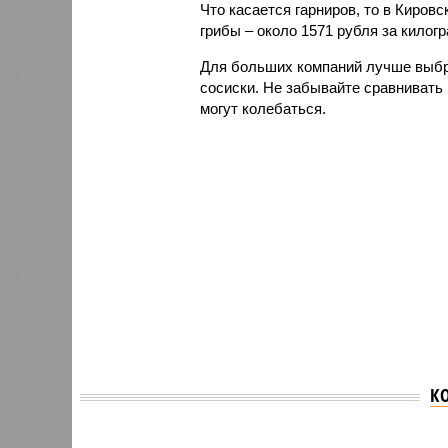
Что касается гарниров, то в Киров
грибы – около 1571 рубля за килог
Для больших компаний лучше выбр
сосиски. Не забывайте сравнивать 
могут колебаться.
К
Версия
//
Общество
//
Новостройки Кировской области под