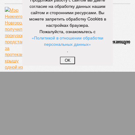
согласие на обработку данных нашим
сайтом и сторонними ресурсами. Вы
можете запретить обработку Cookies в
настройках браузера.
Пожалуйста, ознакомьтесь с
Мэр Нижнего Новгорода получил
«Политикой в отношении обработки
прокурорское представление за протекающую
персональных данных»
крышу одной из школ города
.
OK
Мэр Нижнего Новгорода не видит вины
администрации в переселении трущобников
в разрушающийся дом