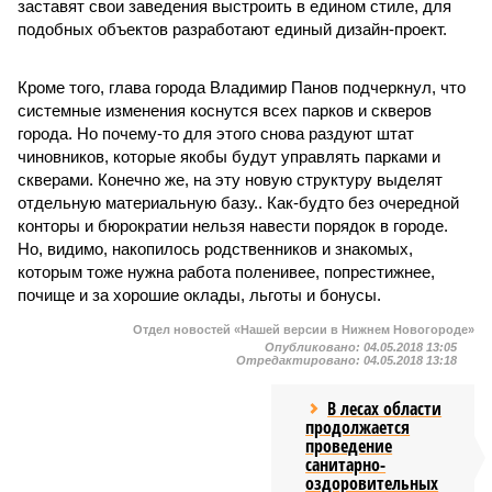
заставят свои заведения выстроить в едином стиле, для
подобных объектов разработают единый дизайн-проект.
Кроме того, глава города Владимир Панов подчеркнул, что
системные изменения коснутся всех парков и скверов
города. Но почему-то для этого снова раздуют штат
чиновников, которые якобы будут управлять парками и
скверами. Конечно же, на эту новую структуру выделят
отдельную материальную базу.. Как-будто без очередной
конторы и бюрократии нельзя навести порядок в городе.
Но, видимо, накопилось родственников и знакомых,
которым тоже нужна работа поленивее, попрестижнее,
почище и за хорошие оклады, льготы и бонусы.
Отдел новостей «Нашей версии в Нижнем Новогороде»
Опубликовано:
04.05.2018 13:05
Отредактировано:
04.05.2018 13:18
В лесах области
продолжается
проведение
санитарно-
оздоровительных