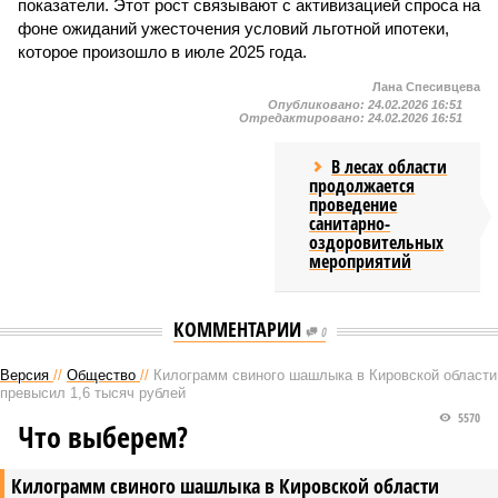
показатели. Этот рост связывают с активизацией спроса на
фоне ожиданий ужесточения условий льготной ипотеки,
которое произошло в июле 2025 года.
Лана Спесивцева
Опубликовано:
24.02.2026 16:51
Отредактировано:
24.02.2026 16:51
В лесах области
продолжается
проведение
санитарно-
оздоровительных
мероприятий
КОММЕНТАРИИ
0
Версия
//
Общество
//
Килограмм свиного шашлыка в Кировской области
превысил 1,6 тысяч рублей
5570
Что выберем?
Килограмм свиного шашлыка в Кировской области