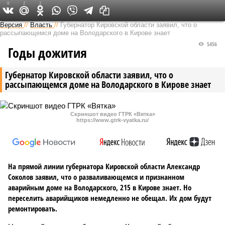
8
2
2
Версия в Кирове
Версия
//
Власть
//
Губернатор Кировской области заявил, что о
рассыпающемся доме на Володарского в Кирове знает
5456
Годы дожития
Губернатор Кировской области заявил, что о
рассыпающемся доме на Володарского в Кирове знает
Скриншот видео ГТРК «Вятка»
https://www.gtrk-vyatka.ru/
На прямой линии губернатора Кировской области Александр
Соколов заявил, что о разваливающемся и признанном
аварийным доме на Володарского, 215 в Кирове знает. Но
переселить аварийщиков немедленно не обещал. Их дом будут
ремонтировать.