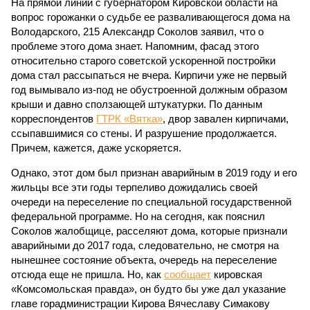
На прямой линии с губернатором Кировской области на
вопрос горожанки о судьбе ее разваливающегося дома на
Володарского, 215 Александр Соколов заявил, что о
проблеме этого дома знает. Напомним, фасад этого
относительно старого советской ускоренной постройки
дома стал рассыпаться не вчера. Кирпичи уже не первый
год вымывало из-под не обустроенной должным образом
крыши и давно сползающей штукатурки. По данным
корреспондентов
ГТРК «Вятка»
, двор завален кирпичами,
ссыпавшимися со стены. И разрушение продолжается.
Причем, кажется, даже ускоряется.
Однако, этот дом был признан аварийным в 2019 году и его
жильцы все эти годы терпеливо дожидались своей
очереди на переселение по специальной государственной
федеральной программе. Но на сегодня, как пояснил
Соколов жалобщице, расселяют дома, которые признали
аварийными до 2017 года, следовательно, не смотря на
нынешнее состояние объекта, очередь на переселение
отсюда еще не пришла. Но, как
сообщает
кировская
«Комсомольская правда», он будто бы уже дал указание
главе горадминистрации Кирова Вячеславу Симакову