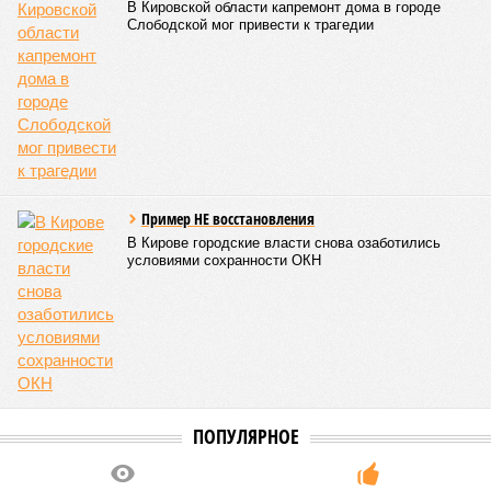
миллиарда рублей появятся в регионе
06/08
Кировская школьница перевела мошеннику 41
тысячу рублей из-за угроз
05/08
Кировчане приняли участие в исторической
экспедиции на остров Шумшу
04/08
Кировчанин заплатит 50 тысяч рублей за нападение
амстаффа на школьника
ЕЩЕ НОВОСТИ
НОВОСТИ ПАРТНЕРОВ
Новости smi2.ru
ЕЩЕ ИЗ РАЗДЕЛА «ВЛАСТЬ»