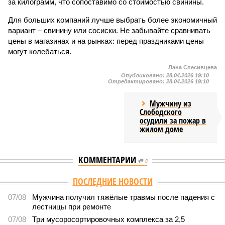
за килограмм, что сопоставимо со стоимостью свинины.
Для больших компаний лучше выбрать более экономичный
вариант – свинину или сосиски. Не забывайте сравнивать
цены в магазинах и на рынках: перед праздниками цены
могут колебаться.
Лана Спесивцева
Опубликовано:
28.04.2026 19:10
Отредактировано:
28.04.2026 19:10
Мужчину из
Слободского
осудили за пожар в
жилом доме
КОММЕНТАРИИ
0
Версия
//
Общество
//
Новостройки Кировской области подорожали на
6%
5530
Можем себе позволить?