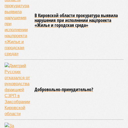
Кировстат обнародовал данные по рынку жилой недвижимости
за последний квартал 2025 года. Средняя стоимость квадратного
метра в новостройках достигла 124 934 рублей, тогда как на
вторичном рынке жилья цена оказалась существенно ниже – 92
947 рублей за квадратный метр.
За год средняя цена квартир в новых домах
увеличилась
на 6%, при этом наиболее ощутимым ростом отметились
квартиры улучшенного качества: их стоимость выросла на
6,7%. Элитные объекты подорожали на 5,8%, а жильё
среднего качества прибавило 3,6%.
Вторичный рынок показал более активную динамику: цены
выросли на 8,7% в годовом выражении. Лидерами
подорожания стали квартиры среднего и улучшенного
качества, которые подорожали на 11,4% и 8,2%
соответственно. В то же время элитные апартаменты
подорожали скромнее – всего на 2,2%, а жильё низкого
качества – лишь на 1,2%. Максимальный подъём цен
пришёлся на второй квартал 2025 года, что может быть
связано с укреплением спроса и сезонными факторами.