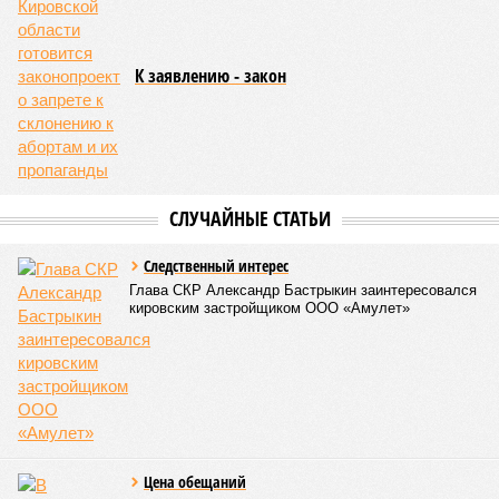
конференции сообщила, что за 2025 год цены на первичное
жильё выросли на 8,7%, что превышает инфляционные
показатели. Этот рост связывают с активизацией спроса на
фоне ожиданий ужесточения условий льготной ипотеки,
которое произошло в июле 2025 года.
Лана Спесивцева
Опубликовано:
24.02.2026 16:51
Отредактировано:
24.02.2026 16:51
Мужчину из
Слободского
осудили за пожар в
жилом доме
КОММЕНТАРИИ
0
ПОСЛЕДНИЕ НОВОСТИ
07/08
Мужчина получил тяжёлые травмы после падения с
лестницы при ремонте
07/08
Три мусоросортировочных комплекса за 2,5