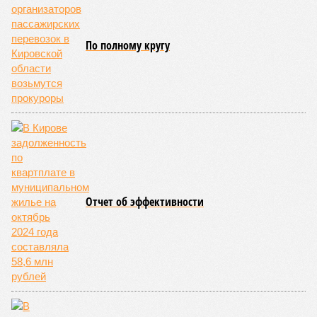
По
мнению
экспертов и представителей власти, рынок
недвижимости в России в 2026 году ожидает стабильный,
но умеренный рост цен. Член комитета Совета Федерации
по бюджету и финансовым рынкам
Евгения Уваркина
отметила, что рост цен на новостройки будет находиться в
пределах 5–7%, что лишь немного превысит уровень
инфляции. Основными факторами, сдерживающими более
высокие темпы подорожания, станут высокая
себестоимость строительства и сокращение количества
вводимых в эксплуатацию новых проектов.
Эксперты прогнозируют, что первичный и вторичный рынки
где-то будут показывать разнонаправленную динамику. На
рынке новостроек, скорее всего, не ожидается
значительного роста, а возможна даже стагнация с
элементами ценовой коррекции. Чтобы стимулировать
продажи в условиях повышенной закредитованности
населения, застройщики будут активно использовать
инструменты ценовой политики: скидки, рассрочки и
выгодные условия покупки.
Ранее глава Банка России
Эльвира Набиуллина
на пресс-