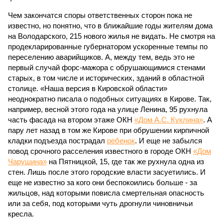
Чем закончатся споры ответственных сторон пока не
известно, но понятно, что в ближайшие годы жителям дома
на Володарского, 215 нового жилья не видать. Не смотря на
продекларированные губернатором ускоренные темпы по
переселению аварийщиков. А, между тем, ведь это не
первый случай форс-мажора с обрушающимися стенами
старых, в том числе и исторических, зданий в областной
столице. «Наша версия в Кировской области»
неоднократно писала о подобных ситуациях в Кирове. Так,
например, весной этого года на улице Ленина, 95 рухнула
часть фасада на втором этаже ОКН
«Дом А.С. Куклина»
. А
пару лет назад в том же Кирове при обрушении кирпичной
кладки подъезда пострадал
ребенок
. И еще не забылся
повод срочного расселения известного в городе ОКН
«Дом
Чарушина»
на Пятницкой, 15, где так же рухнула одна из
стен. Лишь после этого городские власти засуетились. И
еще не известно за кого они беспокоились больше - за
жильцов, над которыми повисла смертельная опасность
или за себя, под которыми чуть дрогнули чиновничьи
кресла.