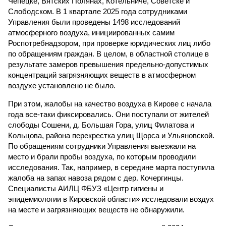
Чепецке, Вятских Полянах, Котельниче, Советске и
Слободском. В 1 квартале 2025 года сотрудниками
Управления были проведены 1498 исследований
атмосферного воздуха, инициированных самим
Роспотребнадзором, при проверке юридических лиц либо
по обращениям граждан. В целом, в областной столице в
результате замеров превышения предельно-допустимых
концентраций загрязняющих веществ в атмосферном
воздухе установлено не было.
При этом, жалобы на качество воздуха в Кирове с начала
года все-таки фиксировались. Они поступали от жителей
слободы Сошени, д. Большая Гора, улиц Филатова и
Кольцова, района перекрестка улиц Щорса и Ульяновской.
По обращениям сотрудники Управления выезжали на
место и брали пробы воздуха, по которым проводили
исследования. Так, например, в середине марта поступила
жалоба на запах навоза рядом с дер. Кочергинцы.
Специалисты АИЛЦ ФБУЗ «Центр гигиены и
эпидемиологии в Кировской области» исследовали воздух
на месте и загрязняющих веществ не обнаружили.