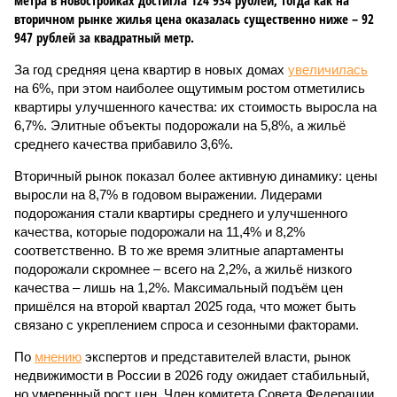
метра в новостройках достигла 124 934 рублей, тогда как на
вторичном рынке жилья цена оказалась существенно ниже – 92
947 рублей за квадратный метр.
За год средняя цена квартир в новых домах
увеличилась
на 6%, при этом наиболее ощутимым ростом отметились
квартиры улучшенного качества: их стоимость выросла на
6,7%. Элитные объекты подорожали на 5,8%, а жильё
среднего качества прибавило 3,6%.
Вторичный рынок показал более активную динамику: цены
выросли на 8,7% в годовом выражении. Лидерами
подорожания стали квартиры среднего и улучшенного
качества, которые подорожали на 11,4% и 8,2%
соответственно. В то же время элитные апартаменты
подорожали скромнее – всего на 2,2%, а жильё низкого
качества – лишь на 1,2%. Максимальный подъём цен
пришёлся на второй квартал 2025 года, что может быть
связано с укреплением спроса и сезонными факторами.
По
мнению
экспертов и представителей власти, рынок
недвижимости в России в 2026 году ожидает стабильный,
но умеренный рост цен. Член комитета Совета Федерации