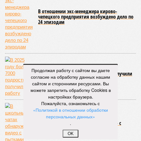
В отношении экс-менеджера кирово-
чепецкого предприятия возбуждено дело по
24 эпизодам
Продолжая работу с сайтом вы даете
В 2025 году более 7000 подростков получили
согласие на обработку данных нашим
работу
сайтом и сторонними ресурсами. Вы
можете запретить обработку Cookies в
настройках браузера.
Пожалуйста, ознакомьтесь с
«Политикой в отношении обработки
персональных данных»
В школьных чатах обнаружили видео с
.
пытками животных
OK