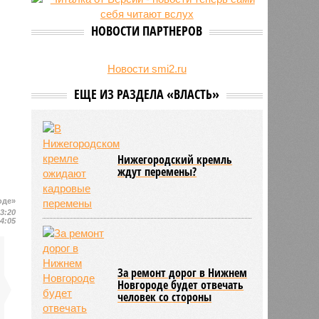
27/07
Пенсионеру должны выплатить
300 тысяч рублей после падения в
НОВОСТИ ПАРТНЕРОВ
гололёд
24/07
В регионе обновлён порядок
предоставления госимущества в
Новости smi2.ru
аренду
ЕЩЕ ИЗ РАЗДЕЛА «ВЛАСТЬ»
Нижегородский кремль
ждут перемены?
оде»
13:20
14:05
За ремонт дорог в Нижнем
Новгороде будет отвечать
человек со стороны