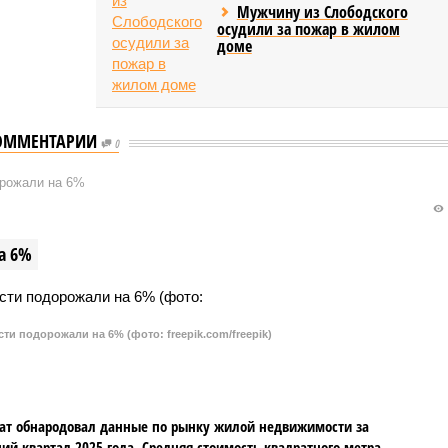
Мужчину из Слободского
осудили за пожар в жилом
доме
ОММЕНТАРИИ
0
орожали на 6%
а 6%
и подорожали на 6% (фото: freepik.com/freepik)
ат обнародовал данные по рынку жилой недвижимости за
ий квартал 2025 года. Средняя стоимость квадратного метра