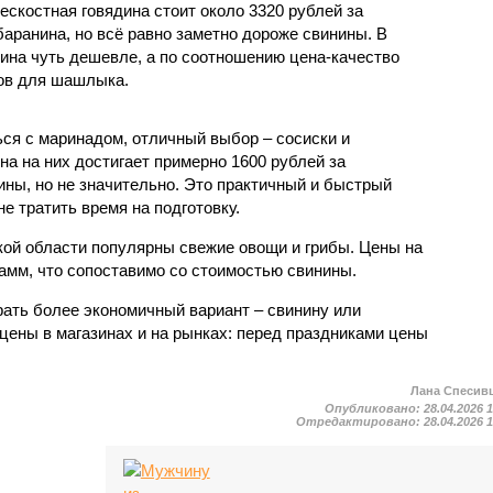
бескостная говядина стоит около 3320 рублей за
баранина, но всё равно заметно дороже свинины. В
дина чуть дешевле, а по соотношению цена-качество
тов для шашлыка.
ься с маринадом, отличный выбор – сосиски и
на на них достигает примерно 1600 рублей за
ины, но не значительно. Это практичный и быстрый
не тратить время на подготовку.
ской области популярны свежие овощи и грибы. Цены на
рамм, что сопоставимо со стоимостью свинины.
ать более экономичный вариант – свинину или
цены в магазинах и на рынках: перед праздниками цены
Лана Спесив
Опубликовано:
28.04.2026 
Отредактировано:
28.04.2026 