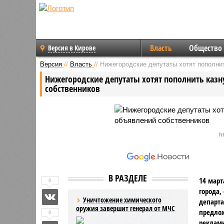
Власть
Общество
Версия в Кирове
Версия
//
Власть
//
Нижегородские депутаты хотят пополнит
Нижегородские депутаты хотят пополнить казн
собственников
ht
В РАЗДЕЛЕ
14 март
0
города,
Уничтожение химического
департа
оружия завершит генерал от МЧС
предло
0
рекламн