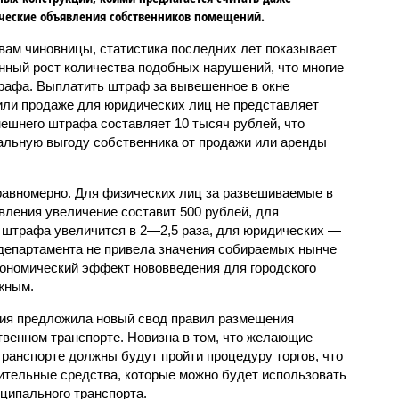
ческие объявления собственников помещений.
вам чиновницы, статистика последних лет показывает
нный рост количества подобных нарушений, что многие
рафа. Выплатить штраф за вывешенное в окне
или продаже для юридических лиц не представляет
шнего штрафа составляет 10 тысяч рублей, что
альную выгоду собственника от продажи или аренды
равномерно. Для физических лиц за развешиваемые в
ления увеличение составит 500 рублей, для
 штрафа увеличится в 2—2,5 раза, для юридических —
 департамента не привела значения собираемых нынче
ономический эффект нововведения для городского
жным.
ция предложила новый свод правил размещения
венном транспорте. Новизна в том, что желающие
ранспорте должны будут пройти процедуру торгов, что
ительные средства, которые можно будет использовать
ципального транспорта.