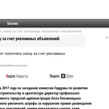
Бизнес
ь казну за счет рекламных объявлений собственников
у за счет рекламных объявлений
tp://reklama-insity.ru/
а 2017 года на заседании комиссии Гордумы по развитию
 строительству и архитектуре директор профильного
мента городской администрации Алла Коновницына
жила увеличить штрафы за нарушение правил размещения
ых конструкций, коими предлагается считать даже