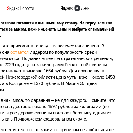
региона готовятся к шашлычному сезону. Но перед тем как
ться за мясом, важно оценить цены и выбрать оптимальный
.
, что приходит в голову – классическая свинина. В
е она
остается
лидером по популярности среди
лей мяса. По данным центра стратегических решений,
ле 2026 года цена за килограмм бескостной свинины
составляет примерно 1664 рубля. Для сравнения: в
ей Нижегородской области цена чуть ниже – около 1458
, а в Костроме – 1370 рублей. В Марий Эл цена
мм.
виды мяса, то баранина – не для каждого. Помните, что
не она достигает около 4597 рублей за килограмм (не
ти втрое дороже свинины и делает баранину одним из
лыка в Приволжском федеральном округе.
исс для тех, кто по каким-то причинам не любит или не