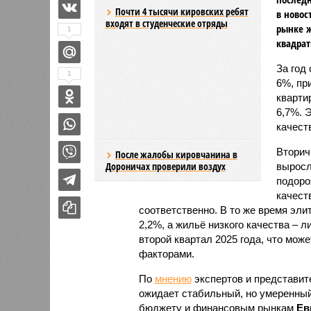
Почти 4 тысячи кировских ребят
в новос
входят в студенческие отряды
рынке ж
1
квадрат
За год
После жалобы кировчанина в
1
Дороничах проверили воздух
6%, пр
кварти
6,7%. 
качества прибавило 3,6%.
Вторичный рынок показал более ак
выражении. Лидерами подорожания 
которые подорожали на 11,4% и 8,
подорожали скромнее – всего на 2,2
Максимальный подъём цен пришёлся
связано с укреплением спроса и с
По
мнению
экспертов и представите
ожидает стабильный, но умеренный
бюджету и финансовым рынкам
Ев
будет находиться в пределах 5–7%
Основными факторами, сдерживающ