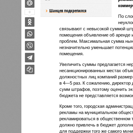
коммер
Шанцев подкрепился
0
По сло
неукло
связывают с невысокой суммой шт
помещения объявление об аренде 
проблем. Максимальная сумма ныне
незначительно уменьшает потенци
помещения.
Увеличить суммы предлагается не
несанкционированных местах объяв
должностных лиц компаний размер
в 4—5 раз. К сожалению, директор
сумм штрафов, поэтому оценить эк
бюджета не представляется возмо
Кроме того, городская администра
рекламы на муниципальном общест
рекламироваться в общественном т
должно привлечь в бюджет дополн
для поддержки того же самого муни