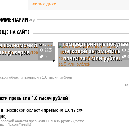
ОММЕНТАРИИ
Возглавляемое
0
депутатом
городской
ЕЩЕ НА САЙТЕ
нижегородское
и депутата
госпредприятие покупае
 полномочий из-
легковой автомобиль
2735
аты доверия
0
почти за 5 млн рублей
с утратой доверия лишен
ий депутат
Государственное предприятие
кого района
«Завод им. Я.
кой области превысил 1,6 тысяч рублей
дской области.
 для этого послужил
ионный договор,
сти превысил 1,6 тысяч рублей
был заключен в 2017
угом депутата.
ровской области превысил 1,6 тысяч рублей (фото:
agnific.com/freepik)