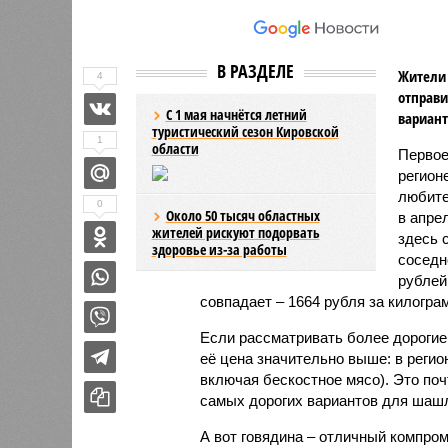
В РАЗДЕЛЕ
Жители 
4
отправи
С 1 мая начнётся летний
вариант
туристический сезон Кировской
1
области
Первое
регион
любите
0
Около 50 тысяч областных
в апре
жителей рискуют подорвать
здесь 
здоровье из-за работы
соседн
рублей
совпадает – 1664 рубля за килогра
Если рассматривать более дорогие 
её цена значительно выше: в регио
включая бескостное мясо). Это поч
самых дорогих вариантов для шаш
А вот говядина – отличный компром