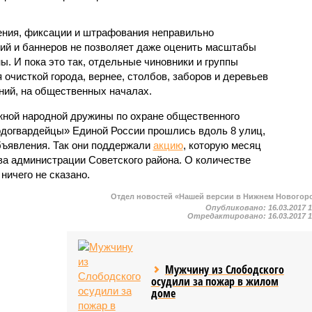
ния, фиксации и штрафования неправильно
й и баннеров не позволяет даже оценить масштабы
ы. И пока это так, отдельные чиновники и группы
очисткой города, вернее, столбов, заборов и деревьев
ний, на общественных началах.
жной народной дружины по охране общественного
одогвардейцы» Единой России прошлись вдоль 8 улиц,
бъявления. Так они поддержали
акцию
, которую месяц
ва администрации Советского района. О количестве
ичего не сказано.
Отдел новостей «Нашей версии в Нижнем Новогор
Опубликовано:
16.03.2017 
Отредактировано:
16.03.2017 
Мужчину из Слободского
осудили за пожар в жилом
доме