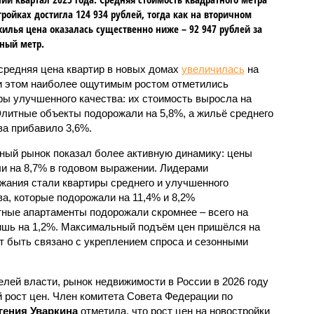
тройках достигла 124 934 рублей, тогда как на вторичном
илья цена оказалась существенно ниже – 92 947 рублей за
ный метр.
 средняя цена квартир в новых домах
увеличилась
на
и этом наиболее ощутимым ростом отметились
ры улучшенного качества: их стоимость выросла на
Элитные объекты подорожали на 5,8%, а жильё среднего
тивную динамику: цены выросли на 8,7% в годовом
стали квартиры среднего и улучшенного качества,
2% соответственно. В то же время элитные апартаменты
%, а жильё низкого качества – лишь на 1,2%.
 на второй квартал 2025 года, что может быть
езонными факторами.
лей власти, рынок недвижимости в России в 2026 году
 рост цен. Член комитета Совета Федерации по
гения Уваркина
отметила, что рост цен на новостройки
, что лишь немного превысит уровень инфляции.
ими более высокие темпы подорожания, станут