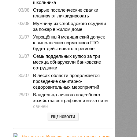
школьника
03/08
Старые поселенческие свалки
планируют ликвидировать
03/08
Мужчину из Слободского осудили
за пожар в жилом доме
31/07
Упрощённый медицинский допуск
к выполнению нормативов ГТО
будет действовать в регионе
31/07
Семь поддельных купюр за три
месяца обнаружили банковские
сотрудники
30/07
В лесах области продолжается
проведение санитарно-
оздоровительных мероприятий
29/07
Владельца личного подсобного
хозяйства оштрафовали из-за пяти
свиней
28/07
Шестерых кировчан хотят
ЕЩЕ НОВОСТИ
поощрить за спасение ребёнка
27/07
Питание детей в лагерях
находится на постоянном контроле