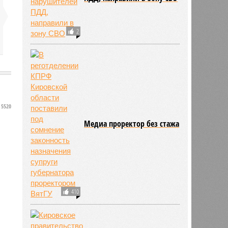
2
5520
Медиа проректор без стажа
410